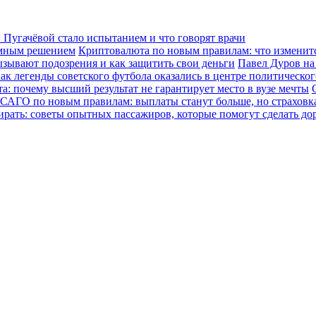
Пугачёвой стало испытанием и что говорят врачи
зумным решением
Криптовалюта по новым правилам: что изменится
ызывают подозрения и как защитить свои деньги
Павел Дуров на
ак легенды советского футбола оказались в центре политическо
а: почему высший результат не гарантирует место в вузе мечты
САГО по новым правилам: выплаты станут больше, но страховка
ирать: советы опытных пассажиров, которые помогут сделать до