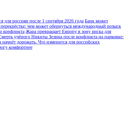
 для россиян после 1 сентября 2026 года
Банк может
 перекрёстке: чем может обернуться международный розыск
го конфликта
Жара превращает Европу в зону риска для
Смерть учёного Никиты Зезина после конфликта на парковке:
 начнёт дорожать. Что изменится для российских
рогу комфортнее