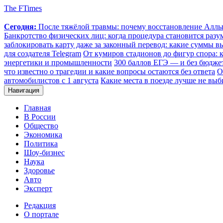
The FTimes
Сегодня:
После тяжёлой травмы: почему восстановление Аллы 
Банкротство физических лиц: когда процедура становится ра
заблокировать карту даже за законный перевод: какие суммы в
для создателя Telegram
От кумиров стадионов до фигур спора: к
энергетики и промышленности
300 баллов ЕГЭ — и без бюджет
что известно о трагедии и какие вопросы остаются без ответа
О
автомобилистов с 1 августа
Какие места в поезде лучше не выб
Навигация
Главная
В России
Общество
Экономика
Политика
Шоу-бизнес
Наука
Здоровье
Авто
Эксперт
Редакция
О портале