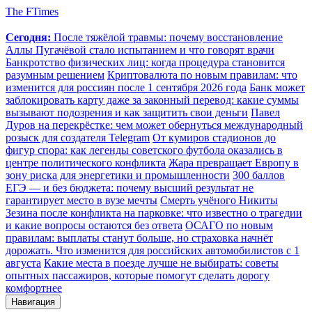
The FTimes
Сегодня:
После тяжёлой травмы: почему восстановление
Аллы Пугачёвой стало испытанием и что говорят врачи
Банкротство физических лиц: когда процедура становится
разумным решением
Криптовалюта по новым правилам: что
изменится для россиян после 1 сентября 2026 года
Банк может
заблокировать карту даже за законный перевод: какие суммы
вызывают подозрения и как защитить свои деньги
Павел
Дуров на перекрёстке: чем может обернуться международный
розыск для создателя Telegram
От кумиров стадионов до
фигур спора: как легенды советского футбола оказались в
центре политического конфликта
Жара превращает Европу в
зону риска для энергетики и промышленности
300 баллов
ЕГЭ — и без бюджета: почему высший результат не
гарантирует место в вузе мечты
Смерть учёного Никиты
Зезина после конфликта на парковке: что известно о трагедии
и какие вопросы остаются без ответа
ОСАГО по новым
правилам: выплаты станут больше, но страховка начнёт
дорожать. Что изменится для российских автомобилистов с 1
августа
Какие места в поезде лучше не выбирать: советы
опытных пассажиров, которые помогут сделать дорогу
комфортнее
Навигация