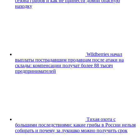
сезона грибов и как не принести домой опасную
находку
Wildberries начал
выплаты пострадавшим продавцам после атаки на
склады: компенсации получат более 88 тысяч
предпринимателей
Тихая охота с
большими последствиями: какие грибы в России нельзя
собирать и почему за лукошко можно получить срок