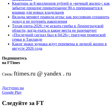
Квартира за 8 миллионов рублей и «вечный жилец»: как
забытое прошлое приватизации 90-х превращается в
кошмар для новых владельцев
Вклады меняют правила игры: как россиянам сохранить
доход и не потерять накопления
Тихая охота-2026: где искать грибы в Ленинградской
области, когда ехать и какие места не разочаруют
«Последний сигнал был в 04:26»: трагедия тюменской
семьи в Таиланде
Какие знаки зодиака ждут перемены в личной жизни в
августе 2026 года
Подпишитесь
на FTimes
ftimes.ru @ yandex . ru
Связь:
Доступно на
Google Play
Следуйте за FT