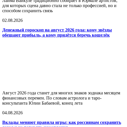
Лайма Вайкуле традиционно собирает в Юрмале артистов,
для которых сцена давно стала не только профессией, но и
способом сохранить связь
02.08.2026
Денежный гороскоп на август 2026 года: кому звёзды
обещают прибыль, а кому придётся беречь кошелёк
Август 2026 года станет для многих знаков зодиака месяцем
финансовых перемен. По словам астролога и таро-
консультанта Юлии Бабаевой, конец лета
04.08.2026
Вклады меняют правила игры: как россиянам сохранить