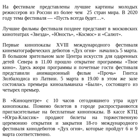
На фестивале представлены лучшие картины молодых
режиссеров из России из более чем 25 стран мира. В 2020
году тема фестиваля — «Пусть всегда будет…».
Лучшие фильмы фестиваля позднее представят в московских
кинотеатрах «Звезда», «Юность», «Космос» и «Салют».
Первые кинопоказы XVIII международного фестиваля
кинематографических дебютов «Дух огня» начались 5 марта.
В большом зрительном зале Центра искусств для одаренных
детей Севера в 11.00 прошло открытие программы «Твое
кино». Здесь жюри программы и почетные гости фестиваля
представили анимационный фильм «Прочь» Гинтса
Зилбалодиса из Латвии. 5 марта в 19.00 в этом же зале
состоялась премьера киноальманаха «Были», состоящего из
четырех премьер.
В «Киноцентре» с 10 часов сегодняшнего утра идут
кинопоказы. Помимо билетов в городе распространяются
пригласительные на бесплатные кинопоказы. В кассе КТЦ
«Югра-Классик» продают билеты на торжественную
церемонию открытия и закрытия 18-го международного
фестиваля кинодебютов «Дух огня», которые пройдут 6 и 9
марта соответственно.