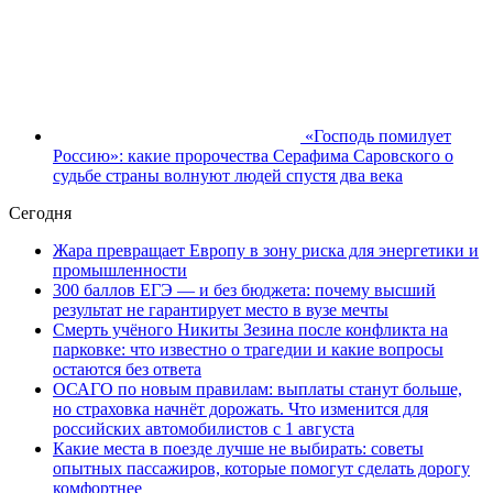
«Господь помилует
Россию»: какие пророчества Серафима Саровского о
судьбе страны волнуют людей спустя два века
Сегодня
Жара превращает Европу в зону риска для энергетики и
промышленности
300 баллов ЕГЭ — и без бюджета: почему высший
результат не гарантирует место в вузе мечты
Смерть учёного Никиты Зезина после конфликта на
парковке: что известно о трагедии и какие вопросы
остаются без ответа
ОСАГО по новым правилам: выплаты станут больше,
но страховка начнёт дорожать. Что изменится для
российских автомобилистов с 1 августа
Какие места в поезде лучше не выбирать: советы
опытных пассажиров, которые помогут сделать дорогу
комфортнее