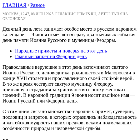
ГЛАВНАЯ
/
Разное
МОСКВА, 12:47, 08 ИЮН 2025, РЕДАКЦИЯ FTIMES.RU, АВТОР ТАТЬЯНА
ОРЛОНСКАЯ.
Девятый день лета занимает особое место в русском народном
календаре — 9 июня отмечаются сразу два значимых события:
день памяти Иоанна Русского и мученицы Феодоры.
Народные приметы и поверья на этот день
Главный запрет на Федорин день
Православные верующие в этот день вспоминают святого
Иоанна Русского, исповедника, родившегося в Малороссии в
конце XVII столетия и прославленного своей стойкой верой.
В то же время чествуют святую мученицу Феодору,
принявшую страдания за христианство в эпоху жестоких
гонений. В народной традиции 9 июня носит двойное имя —
Иоанн Русский или Федорин день.
С этим днём связано множество народных примет, суеверий,
пословиц и запретов, в которых отразились наблюдательность
и житейская мудрость наших предков, веками подмечавших
особенности природы и человеческой судьбы.