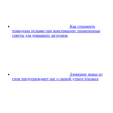
Как сохранить
помидоры целыми при консервации: проверенные
советы для домашних заготовок
Зловещие знаки из
снов предупреждают нас о скорой утрате близких