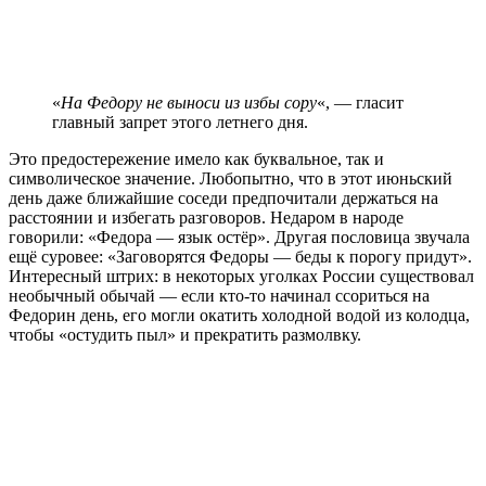
«
На Федору не выноси из избы сору
«, — гласит
главный запрет этого летнего дня.
Это предостережение имело как буквальное, так и
символическое значение. Любопытно, что в этот июньский
день даже ближайшие соседи предпочитали держаться на
расстоянии и избегать разговоров. Недаром в народе
говорили: «Федора — язык остёр». Другая пословица звучала
ещё суровее: «Заговорятся Федоры — беды к порогу придут».
Интересный штрих: в некоторых уголках России существовал
необычный обычай — если кто-то начинал ссориться на
Федорин день, его могли окатить холодной водой из колодца,
чтобы «остудить пыл» и прекратить размолвку.