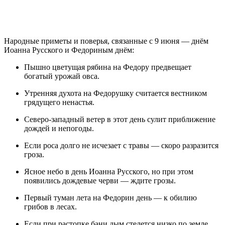
Народные приметы и поверья, связанные с 9 июня — днём
Иоанна Русского и Федориным днём:
Пышно цветущая рябина на Федору предвещает
богатый урожай овса.
Утренняя духота на Федорушку считается вестником
грядущего ненастья.
Северо-западный ветер в этот день сулит приближение
дождей и непогоды.
Если роса долго не исчезает с травы — скоро разразится
гроза.
Ясное небо в день Иоанна Русского, но при этом
появились дождевые черви — ждите грозы.
Первый туман лета на Федорин день — к обилию
грибов в лесах.
Если при растопке бани дым стелется низко по земле,