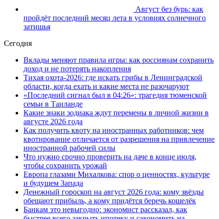
Август без бурь: как
пройдёт последний месяц лета в условиях солнечного
затишья
Сегодня
Вклады меняют правила игры: как россиянам сохранить
доход и не потерять накопления
Тихая охота-2026: где искать грибы в Ленинградской
области, когда ехать и какие места не разочаруют
«Последний сигнал был в 04:26»: трагедия тюменской
семьи в Таиланде
Какие знаки зодиака ждут перемены в личной жизни в
августе 2026 года
Как получить квоту на иностранных работников: чем
квотирование отличается от разрешения на привлечение
иностранной рабочей силы
Что нужно срочно проверить на даче в конце июля,
чтобы сохранить урожай
Европа глазами Михалкова: спор о ценностях, культуре
и будущем Запада
Денежный гороскоп на август 2026 года: кому звёзды
обещают прибыль, а кому придётся беречь кошелёк
Банкам это невыгодно: экономист рассказал, как
быстрее всего закрыть ипотеку и сэкономить на