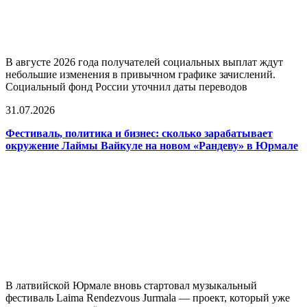
В августе 2026 года получателей социальных выплат ждут
небольшие изменения в привычном графике зачислений.
Социальный фонд России уточнил даты переводов
31.07.2026
Фестиваль, политика и бизнес: сколько зарабатывает
окружение Лаймы Вайкуле на новом «Рандеву» в Юрмале
В латвийской Юрмале вновь стартовал музыкальный
фестиваль Laima Rendezvous Jurmala — проект, который уже