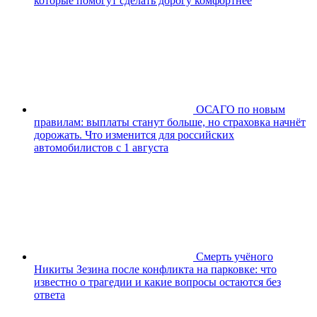
которые помогут сделать дорогу комфортнее
ОСАГО по новым
правилам: выплаты станут больше, но страховка начнёт
дорожать. Что изменится для российских
автомобилистов с 1 августа
Смерть учёного
Никиты Зезина после конфликта на парковке: что
известно о трагедии и какие вопросы остаются без
ответа