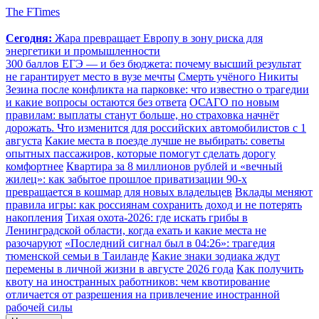
The FTimes
Сегодня:
Жара превращает Европу в зону риска для
энергетики и промышленности
300 баллов ЕГЭ — и без бюджета: почему высший результат
не гарантирует место в вузе мечты
Смерть учёного Никиты
Зезина после конфликта на парковке: что известно о трагедии
и какие вопросы остаются без ответа
ОСАГО по новым
правилам: выплаты станут больше, но страховка начнёт
дорожать. Что изменится для российских автомобилистов с 1
августа
Какие места в поезде лучше не выбирать: советы
опытных пассажиров, которые помогут сделать дорогу
комфортнее
Квартира за 8 миллионов рублей и «вечный
жилец»: как забытое прошлое приватизации 90-х
превращается в кошмар для новых владельцев
Вклады меняют
правила игры: как россиянам сохранить доход и не потерять
накопления
Тихая охота-2026: где искать грибы в
Ленинградской области, когда ехать и какие места не
разочаруют
«Последний сигнал был в 04:26»: трагедия
тюменской семьи в Таиланде
Какие знаки зодиака ждут
перемены в личной жизни в августе 2026 года
Как получить
квоту на иностранных работников: чем квотирование
отличается от разрешения на привлечение иностранной
рабочей силы