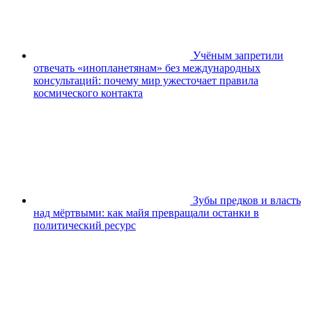
Учёным запретили
отвечать «инопланетянам» без международных
консультаций: почему мир ужесточает правила
космического контакта
Зубы предков и власть
над мёртвыми: как майя превращали останки в
политический ресурс