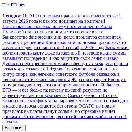
The FTimes
Сегодня:
ОСАГО по новым правилам: что изменилось с 1
августа 2026 года и как это повлияет на водителей
После тяжёлой травмы: почему восстановление Аллы
Пугачёвой стало испытанием и что говорят врачи
Банкротство физических лиц: когда процедура становится
разумным решением
Криптовалюта по новым правилам: что
изменится для россиян после 1 сентября 2026 года
Банк может
заблокировать карту даже за законный перевод: какие суммы
вызывают подозрения и как защитить свои деньги
Павел
Дуров на перекрёстке: чем может обернуться международный
розыск для создателя Telegram
От кумиров стадионов до
фигур спора: как легенды советского футбола оказались в
центре политического конфликта
Жара превращает Европу в
зону риска для энергетики и промышленности
300 баллов
ЕГЭ — и без бюджета: почему высший результат не
гарантирует место в вузе мечты
Смерть учёного Никиты
Зезина после конфликта на парковке: что известно о трагедии
и какие вопросы остаются без ответа
ОСАГО по новым
правилам: выплаты станут больше, но страховка начнёт
дорожать. Что изменится для российских автомобилистов с 1
августа
Навигация