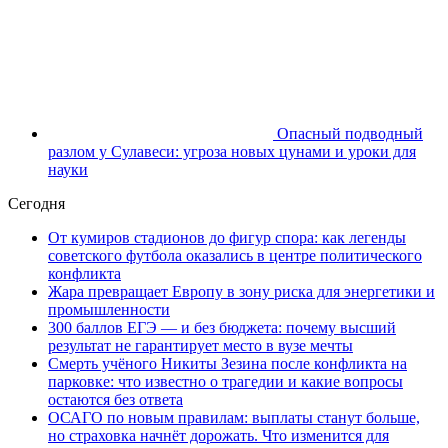
Опасный подводный
разлом у Сулавеси: угроза новых цунами и уроки для
науки
Сегодня
От кумиров стадионов до фигур спора: как легенды
советского футбола оказались в центре политического
конфликта
Жара превращает Европу в зону риска для энергетики и
промышленности
300 баллов ЕГЭ — и без бюджета: почему высший
результат не гарантирует место в вузе мечты
Смерть учёного Никиты Зезина после конфликта на
парковке: что известно о трагедии и какие вопросы
остаются без ответа
ОСАГО по новым правилам: выплаты станут больше,
но страховка начнёт дорожать. Что изменится для