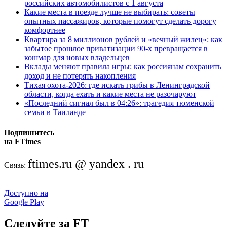
российских автомобилистов с 1 августа
Какие места в поезде лучше не выбирать: советы
опытных пассажиров, которые помогут сделать дорогу
комфортнее
Квартира за 8 миллионов рублей и «вечный жилец»: как
забытое прошлое приватизации 90-х превращается в
кошмар для новых владельцев
Вклады меняют правила игры: как россиянам сохранить
доход и не потерять накопления
Тихая охота-2026: где искать грибы в Ленинградской
области, когда ехать и какие места не разочаруют
«Последний сигнал был в 04:26»: трагедия тюменской
семьи в Таиланде
Подпишитесь
на FTimes
ftimes.ru @ yandex . ru
Связь:
Доступно на
Google Play
Следуйте за FT