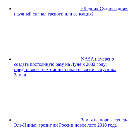
«Ледник Судного дня»:
научный сигнал тревоги или сенсация?
NASA намерено
создать постоянную базу на Луне к 2032 году:
представлен трёхэтапный план освоения спутника
Земли
Земля на пороге супер-
Эль-Ниньо: грозит ли России новое лето 2010 года