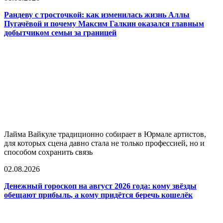
Рандеву с тросточкой: как изменилась жизнь Аллы
Пугачёвой и почему Максим Галкин оказался главным
добытчиком семьи за границей
Лайма Вайкуле традиционно собирает в Юрмале артистов,
для которых сцена давно стала не только профессией, но и
способом сохранить связь
02.08.2026
Денежный гороскоп на август 2026 года: кому звёзды
обещают прибыль, а кому придётся беречь кошелёк