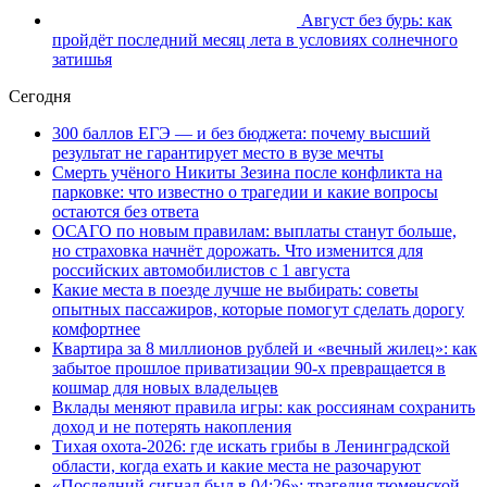
Август без бурь: как
пройдёт последний месяц лета в условиях солнечного
затишья
Сегодня
300 баллов ЕГЭ — и без бюджета: почему высший
результат не гарантирует место в вузе мечты
Смерть учёного Никиты Зезина после конфликта на
парковке: что известно о трагедии и какие вопросы
остаются без ответа
ОСАГО по новым правилам: выплаты станут больше,
но страховка начнёт дорожать. Что изменится для
российских автомобилистов с 1 августа
Какие места в поезде лучше не выбирать: советы
опытных пассажиров, которые помогут сделать дорогу
комфортнее
Квартира за 8 миллионов рублей и «вечный жилец»: как
забытое прошлое приватизации 90-х превращается в
кошмар для новых владельцев
Вклады меняют правила игры: как россиянам сохранить
доход и не потерять накопления
Тихая охота-2026: где искать грибы в Ленинградской
области, когда ехать и какие места не разочаруют
«Последний сигнал был в 04:26»: трагедия тюменской