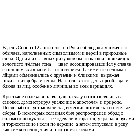
В день Собора 12 апостолов на Руси соблюдали множество
обычаев, наполненных символизмом и верой в природные
силы. Одним из главных ритуалов было окрашивание яиц в
золотисто-жёлтые тона — цвет, ассоциировавшийся у славян
с солнцем, жизнью и благополучием. Такими солнечными
яйцами обменивались с друзьями и близкими, выражая
пожелания добра и тепла. На столе в этот день преобладали
блюда из яиц, особенно яичницы во всех вариациях.
Крестьяне надевали нарядную одежду и отправлялись на
сенокос, демонстрируя уважение к апостолам и природе.
После работы устраивались дружеские посиделки и весёлые
сборы. В некоторых селениях был распространён обряд с
соломенной куклой — её одевали в сарафан, украшали бусами
и торжественно несли по деревне, а затем отпускали в реку,
как символ очищения и прощания с бедами.