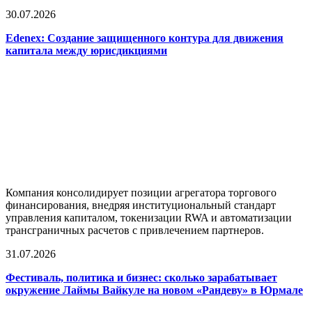
30.07.2026
Edenex: Создание защищенного контура для движения
капитала между юрисдикциями
Компания консолидирует позиции агрегатора торгового
финансирования, внедряя институциональный стандарт
управления капиталом, токенизации RWA и автоматизации
трансграничных расчетов с привлечением партнеров.
31.07.2026
Фестиваль, политика и бизнес: сколько зарабатывает
окружение Лаймы Вайкуле на новом «Рандеву» в Юрмале