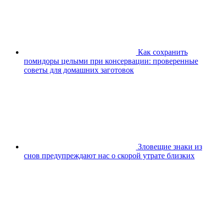
Как сохранить
помидоры целыми при консервации: проверенные
советы для домашних заготовок
Зловещие знаки из
снов предупреждают нас о скорой утрате близких