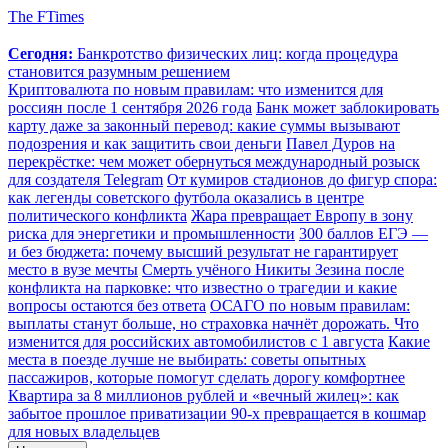
The FTimes
Сегодня:
Банкротство физических лиц: когда процедура
становится разумным решением
Криптовалюта по новым правилам: что изменится для
россиян после 1 сентября 2026 года
Банк может заблокировать
карту даже за законный перевод: какие суммы вызывают
подозрения и как защитить свои деньги
Павел Дуров на
перекрёстке: чем может обернуться международный розыск
для создателя Telegram
От кумиров стадионов до фигур спора:
как легенды советского футбола оказались в центре
политического конфликта
Жара превращает Европу в зону
риска для энергетики и промышленности
300 баллов ЕГЭ —
и без бюджета: почему высший результат не гарантирует
место в вузе мечты
Смерть учёного Никиты Зезина после
конфликта на парковке: что известно о трагедии и какие
вопросы остаются без ответа
ОСАГО по новым правилам:
выплаты станут больше, но страховка начнёт дорожать. Что
изменится для российских автомобилистов с 1 августа
Какие
места в поезде лучше не выбирать: советы опытных
пассажиров, которые помогут сделать дорогу комфортнее
Квартира за 8 миллионов рублей и «вечный жилец»: как
забытое прошлое приватизации 90-х превращается в кошмар
для новых владельцев