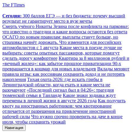
The FTimes
Сегодня:
300 баллов ЕГЭ — и без бюджета: почему высший
результат не гарантирует место в вузе мечты
Смерть учёного Никиты Зезина после конфликта на парковке:
что известно о трагедии и какие вопросы остаются без ответа
ОСАГО по новым правилам: выплаты станут больше, но
страховка начнёт дорожать. Что изменится для российских
автомобилистов с 1 августа
Какие места в поезде лучше не
выбирать: советы опытных пассажиров, которые помогут
сделать дорогу комфортнее
Квартира за 8 миллионов рублей и
«вечный жилец»: как забытое прошлое приватизации 90-х
превращается в кошмар для новых владельцев
Вклады меняют
правила игры: как россиянам сохранить доход и не потерять
накопления
Тихая охота-2026: где искать грибы в
Ленинградской области, когда ехать и какие места не
разочаруют
«Последний сигнал был в 04:26»: трагедия
тюменской семьи в Таиланде
Какие знаки зодиака ждут
перемены в личной жизни в августе 2026 года
Как получить
квоту на иностранных работников: чем квотирование
отличается от разрешения на привлечение иностранной
рабочей силы
Что нужно срочно проверить на даче в конце
июля, чтобы сохранить урожай
Навигация