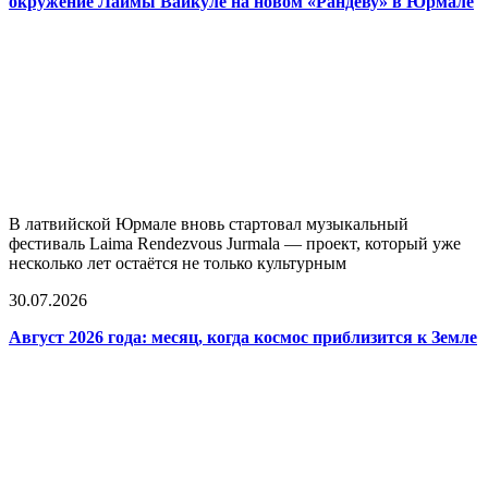
окружение Лаймы Вайкуле на новом «Рандеву» в Юрмале
В латвийской Юрмале вновь стартовал музыкальный
фестиваль Laima Rendezvous Jurmala — проект, который уже
несколько лет остаётся не только культурным
30.07.2026
Август 2026 года: месяц, когда космос приблизится к Земле