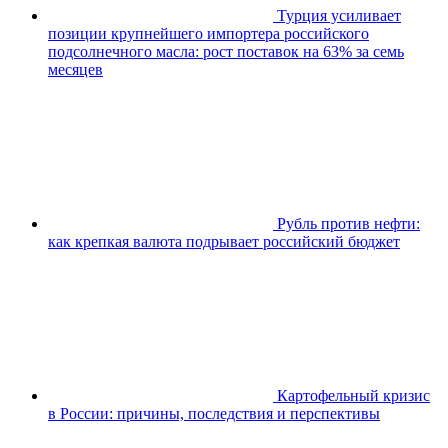
Турция усиливает
позиции крупнейшего импортерa российского
подсолнечного масла: рост поставок на 63% за семь
месяцев
Рубль против нефти:
как крепкая валюта подрывает российский бюджет
Картофельный кризис
в России: причины, последствия и перспективы