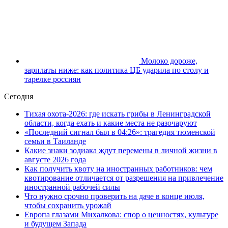
Молоко дороже,
зарплаты ниже: как политика ЦБ ударила по столу и
тарелке россиян
Сегодня
Тихая охота-2026: где искать грибы в Ленинградской
области, когда ехать и какие места не разочаруют
«Последний сигнал был в 04:26»: трагедия тюменской
семьи в Таиланде
Какие знаки зодиака ждут перемены в личной жизни в
августе 2026 года
Как получить квоту на иностранных работников: чем
квотирование отличается от разрешения на привлечение
иностранной рабочей силы
Что нужно срочно проверить на даче в конце июля,
чтобы сохранить урожай
Европа глазами Михалкова: спор о ценностях, культуре
и будущем Запада