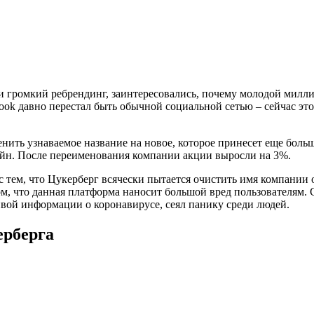
и громкий ребрендинг, заинтересовались, почему молодой милли
ook давно перестал быть обычной социальной сетью – сейчас это
ить узнаваемое название на новое, которое принесет еще больш
лайн. После переименования компании акции выросли на 3%.
с тем, что Цукерберг всячески пытается очистить имя компании
ом, что данная платформа наносит большой вред пользователям
ивой информации о коронавирусе, сеял панику среди людей.
ерберга