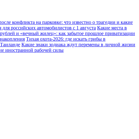
осле конфликта на парковке: что известно о трагедии и какие
 для российских автомобилистов с 1 августа
Какие места в
 рублей и «вечный жилец»: как забытое прошлое приватизации
 накопления
Тихая охота-2026: где искать грибы в
 Таиланде
Какие знаки зодиака ждут перемены в личной жизни
ние иностранной рабочей силы