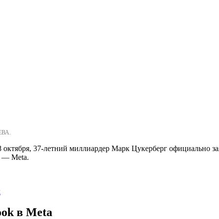
ЕВА.
8 октября, 37-летний миллиардер Марк Цукерберг официально за
 — Meta.
k
ok в Meta