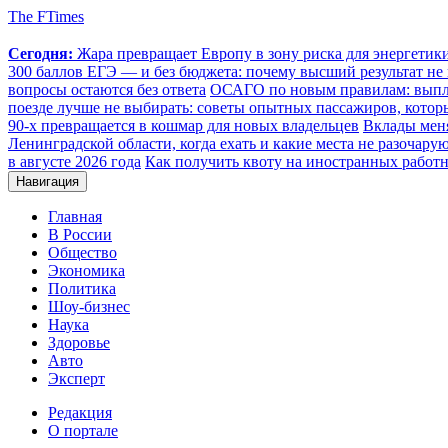
The FTimes
Сегодня:
Жара превращает Европу в зону риска для энергети
300 баллов ЕГЭ — и без бюджета: почему высший результат не 
вопросы остаются без ответа
ОСАГО по новым правилам: выплат
поезде лучше не выбирать: советы опытных пассажиров, котор
90-х превращается в кошмар для новых владельцев
Вклады меня
Ленинградской области, когда ехать и какие места не разочару
в августе 2026 года
Как получить квоту на иностранных работн
Навигация
Главная
В России
Общество
Экономика
Политика
Шоу-бизнес
Наука
Здоровье
Авто
Эксперт
Редакция
О портале