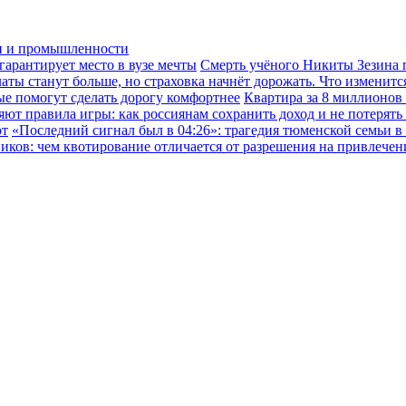
ки и промышленности
гарантирует место в вузе мечты
Смерть учёного Никиты Зезина п
ы станут больше, но страховка начнёт дорожать. Что изменится
ые помогут сделать дорогу комфортнее
Квартира за 8 миллионов
ют правила игры: как россиянам сохранить доход и не потерять
ют
«Последний сигнал был в 04:26»: трагедия тюменской семьи в
иков: чем квотирование отличается от разрешения на привлече