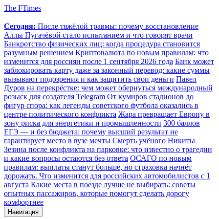
The FTimes
Сегодня:
После тяжёлой травмы: почему восстановление
Аллы Пугачёвой стало испытанием и что говорят врачи
Банкротство физических лиц: когда процедура становится
разумным решением
Криптовалюта по новым правилам: что
изменится для россиян после 1 сентября 2026 года
Банк может
заблокировать карту даже за законный перевод: какие суммы
вызывают подозрения и как защитить свои деньги
Павел
Дуров на перекрёстке: чем может обернуться международный
розыск для создателя Telegram
От кумиров стадионов до
фигур спора: как легенды советского футбола оказались в
центре политического конфликта
Жара превращает Европу в
зону риска для энергетики и промышленности
300 баллов
ЕГЭ — и без бюджета: почему высший результат не
гарантирует место в вузе мечты
Смерть учёного Никиты
Зезина после конфликта на парковке: что известно о трагедии
и какие вопросы остаются без ответа
ОСАГО по новым
правилам: выплаты станут больше, но страховка начнёт
дорожать. Что изменится для российских автомобилистов с 1
августа
Какие места в поезде лучше не выбирать: советы
опытных пассажиров, которые помогут сделать дорогу
комфортнее
Навигация