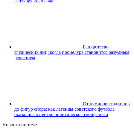
сентября 2026 года
Банкротство
физических лиц: когда процедура становится разумным
решением
От кумиров стадионов
до фигур спора: как легенды советского футбола
оказались в центре политического конфликта
Новости по теме