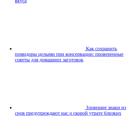
вкуса
Как сохранить
помидоры целыми при консервации: проверенные
советы для домашних заготовок
Зловещие знаки из
снов предупреждают нас о скорой утрате близких