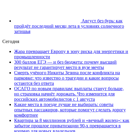
Август без бурь: как
пройдёт последний месяц лета в условиях солнечного
затишья
Сегодня
Жара превращает Европу в зону риска для энергетики и
промышленности
300 баллов ЕГЭ — и без бюджета: почему высший
результат не гарантирует место в вузе мечты
Смерть учёного Никиты Зезина после конфликта на
парковке: что известно о трагедии и какие вопросы
остаются без ответа
ОСАГО по новым правилам: выплаты станут больше,
но страховка начнёт дорожать. Что изменится для
российских автомобилистов с 1 августа
Какие места в поезде лучше не выбирать: советы
опытных пассажиров, которые помогут сделать дорогу
комфортнее
Квартира за 8 миллионов рублей и «вечный жилец»: как
забытое прошлое приватизации 90-х превращается в
кошмар для новых владельцев