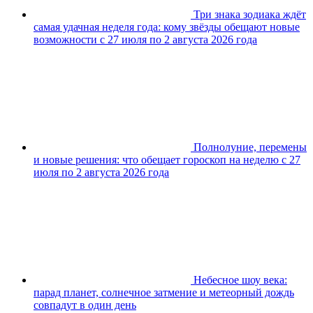
Три знака зодиака ждёт
самая удачная неделя года: кому звёзды обещают новые
возможности с 27 июля по 2 августа 2026 года
Полнолуние, перемены
и новые решения: что обещает гороскоп на неделю с 27
июля по 2 августа 2026 года
Небесное шоу века:
парад планет, солнечное затмение и метеорный дождь
совпадут в один день