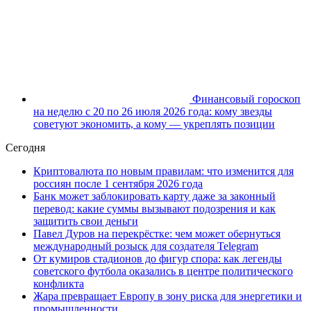
Финансовый гороскоп
на неделю с 20 по 26 июля 2026 года: кому звезды
советуют экономить, а кому — укреплять позиции
Сегодня
Криптовалюта по новым правилам: что изменится для
россиян после 1 сентября 2026 года
Банк может заблокировать карту даже за законный
перевод: какие суммы вызывают подозрения и как
защитить свои деньги
Павел Дуров на перекрёстке: чем может обернуться
международный розыск для создателя Telegram
От кумиров стадионов до фигур спора: как легенды
советского футбола оказались в центре политического
конфликта
Жара превращает Европу в зону риска для энергетики и
промышленности