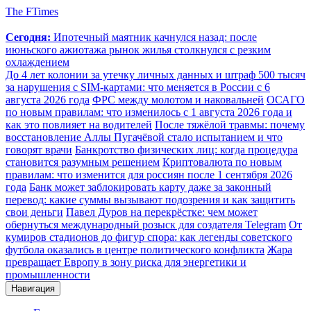
The FTimes
Сегодня:
Ипотечный маятник качнулся назад: после
июньского ажиотажа рынок жилья столкнулся с резким
охлаждением
До 4 лет колонии за утечку личных данных и штраф 500 тысяч
за нарушения с SIM-картами: что меняется в России с 6
августа 2026 года
ФРС между молотом и наковальней
ОСАГО
по новым правилам: что изменилось с 1 августа 2026 года и
как это повлияет на водителей
После тяжёлой травмы: почему
восстановление Аллы Пугачёвой стало испытанием и что
говорят врачи
Банкротство физических лиц: когда процедура
становится разумным решением
Криптовалюта по новым
правилам: что изменится для россиян после 1 сентября 2026
года
Банк может заблокировать карту даже за законный
перевод: какие суммы вызывают подозрения и как защитить
свои деньги
Павел Дуров на перекрёстке: чем может
обернуться международный розыск для создателя Telegram
От
кумиров стадионов до фигур спора: как легенды советского
футбола оказались в центре политического конфликта
Жара
превращает Европу в зону риска для энергетики и
промышленности
Навигация