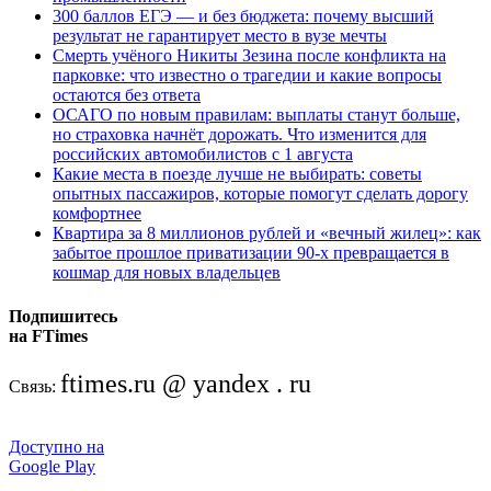
300 баллов ЕГЭ — и без бюджета: почему высший
результат не гарантирует место в вузе мечты
Смерть учёного Никиты Зезина после конфликта на
парковке: что известно о трагедии и какие вопросы
остаются без ответа
ОСАГО по новым правилам: выплаты станут больше,
но страховка начнёт дорожать. Что изменится для
российских автомобилистов с 1 августа
Какие места в поезде лучше не выбирать: советы
опытных пассажиров, которые помогут сделать дорогу
комфортнее
Квартира за 8 миллионов рублей и «вечный жилец»: как
забытое прошлое приватизации 90-х превращается в
кошмар для новых владельцев
Подпишитесь
на FTimes
ftimes.ru @ yandex . ru
Связь:
Доступно на
Google Play