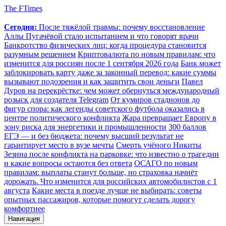
The FTimes
Сегодня:
После тяжёлой травмы: почему восстановление
Аллы Пугачёвой стало испытанием и что говорят врачи
Банкротство физических лиц: когда процедура становится
разумным решением
Криптовалюта по новым правилам: что
изменится для россиян после 1 сентября 2026 года
Банк может
заблокировать карту даже за законный перевод: какие суммы
вызывают подозрения и как защитить свои деньги
Павел
Дуров на перекрёстке: чем может обернуться международный
розыск для создателя Telegram
От кумиров стадионов до
фигур спора: как легенды советского футбола оказались в
центре политического конфликта
Жара превращает Европу в
зону риска для энергетики и промышленности
300 баллов
ЕГЭ — и без бюджета: почему высший результат не
гарантирует место в вузе мечты
Смерть учёного Никиты
Зезина после конфликта на парковке: что известно о трагедии
и какие вопросы остаются без ответа
ОСАГО по новым
правилам: выплаты станут больше, но страховка начнёт
дорожать. Что изменится для российских автомобилистов с 1
августа
Какие места в поезде лучше не выбирать: советы
опытных пассажиров, которые помогут сделать дорогу
комфортнее
Навигация