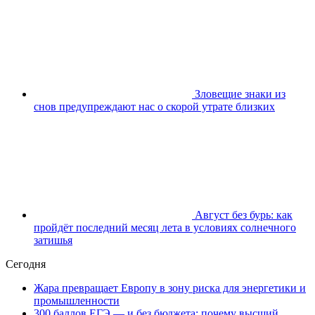
Зловещие знаки из
снов предупреждают нас о скорой утрате близких
Август без бурь: как
пройдёт последний месяц лета в условиях солнечного
затишья
Сегодня
Жара превращает Европу в зону риска для энергетики и
промышленности
300 баллов ЕГЭ — и без бюджета: почему высший