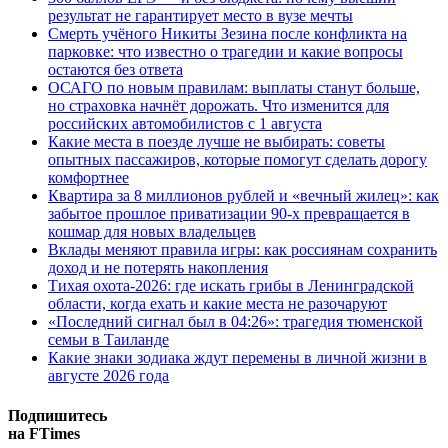
результат не гарантирует место в вузе мечты
Смерть учёного Никиты Зезина после конфликта на
парковке: что известно о трагедии и какие вопросы
остаются без ответа
ОСАГО по новым правилам: выплаты станут больше,
но страховка начнёт дорожать. Что изменится для
российских автомобилистов с 1 августа
Какие места в поезде лучше не выбирать: советы
опытных пассажиров, которые помогут сделать дорогу
комфортнее
Квартира за 8 миллионов рублей и «вечный жилец»: как
забытое прошлое приватизации 90-х превращается в
кошмар для новых владельцев
Вклады меняют правила игры: как россиянам сохранить
доход и не потерять накопления
Тихая охота-2026: где искать грибы в Ленинградской
области, когда ехать и какие места не разочаруют
«Последний сигнал был в 04:26»: трагедия тюменской
семьи в Таиланде
Какие знаки зодиака ждут перемены в личной жизни в
августе 2026 года
Подпишитесь
на FTimes