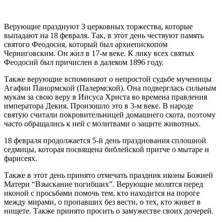
Верующие празднуют 3 церковных торжества, которые
выпадают на 18 февраля. Так, в этот день чествуют память
святого Феодосия, который был архиепископом
Черниговским. Он жил в 17-м веке. К лику всех святых
Феодосий был причислен в далеком 1896 году.
Также верующие вспоминают о непростой судьбе мученицы
Агафии Панормской (Палермской). Она подверглась сильным
мукам за свою веру в Иисуса Христа во времена правления
императора Декия. Произошло это в 3-м веке. В народе
святую считали покровительницей домашнего скота, поэтому
часто обращались к ней с молитвами о защите животных.
18 февраля продолжается 5-й день празднования сплошной
седмицы, которая посвящена библейской притче о мытаре и
фарисеях.
Также в этот день принято отмечать праздник иконы Божией
Матери “Взыскание погибших”. Верующие молятся перед
иконой с просьбами помочь тем, кто находится на пороге
между мирами, о пропавших без вести, о тех, кто живет в
нищете. Также принято просить о замужестве своих дочерей.