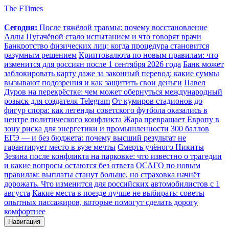
The FTimes
Сегодня:
После тяжёлой травмы: почему восстановление
Аллы Пугачёвой стало испытанием и что говорят врачи
Банкротство физических лиц: когда процедура становится
разумным решением
Криптовалюта по новым правилам: что
изменится для россиян после 1 сентября 2026 года
Банк может
заблокировать карту даже за законный перевод: какие суммы
вызывают подозрения и как защитить свои деньги
Павел
Дуров на перекрёстке: чем может обернуться международный
розыск для создателя Telegram
От кумиров стадионов до
фигур спора: как легенды советского футбола оказались в
центре политического конфликта
Жара превращает Европу в
зону риска для энергетики и промышленности
300 баллов
ЕГЭ — и без бюджета: почему высший результат не
гарантирует место в вузе мечты
Смерть учёного Никиты
Зезина после конфликта на парковке: что известно о трагедии
и какие вопросы остаются без ответа
ОСАГО по новым
правилам: выплаты станут больше, но страховка начнёт
дорожать. Что изменится для российских автомобилистов с 1
августа
Какие места в поезде лучше не выбирать: советы
опытных пассажиров, которые помогут сделать дорогу
комфортнее
Навигация