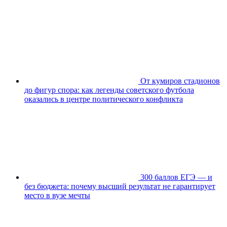
От кумиров стадионов
до фигур спора: как легенды советского футбола
оказались в центре политического конфликта
300 баллов ЕГЭ — и
без бюджета: почему высший результат не гарантирует
место в вузе мечты