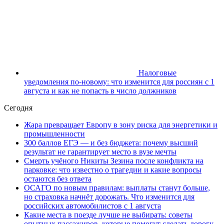
Налоговые
уведомления по-новому: что изменится для россиян с 1
августа и как не попасть в число должников
Сегодня
Жара превращает Европу в зону риска для энергетики и
промышленности
300 баллов ЕГЭ — и без бюджета: почему высший
результат не гарантирует место в вузе мечты
Смерть учёного Никиты Зезина после конфликта на
парковке: что известно о трагедии и какие вопросы
остаются без ответа
ОСАГО по новым правилам: выплаты станут больше,
но страховка начнёт дорожать. Что изменится для
российских автомобилистов с 1 августа
Какие места в поезде лучше не выбирать: советы
опытных пассажиров, которые помогут сделать дорогу