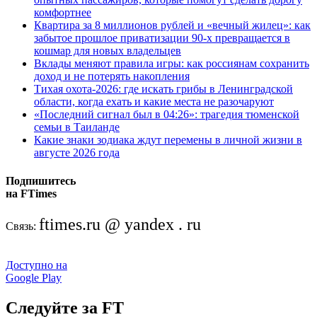
комфортнее
Квартира за 8 миллионов рублей и «вечный жилец»: как
забытое прошлое приватизации 90-х превращается в
кошмар для новых владельцев
Вклады меняют правила игры: как россиянам сохранить
доход и не потерять накопления
Тихая охота-2026: где искать грибы в Ленинградской
области, когда ехать и какие места не разочаруют
«Последний сигнал был в 04:26»: трагедия тюменской
семьи в Таиланде
Какие знаки зодиака ждут перемены в личной жизни в
августе 2026 года
Подпишитесь
на FTimes
ftimes.ru @ yandex . ru
Связь:
Доступно на
Google Play
Следуйте за FT