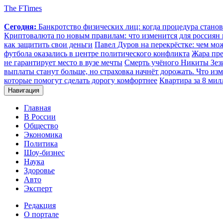
The FTimes
Сегодня:
Банкротство физических лиц: когда процедура стан
Криптовалюта по новым правилам: что изменится для россиян п
как защитить свои деньги
Павел Дуров на перекрёстке: чем мо
футбола оказались в центре политического конфликта
Жара пре
не гарантирует место в вузе мечты
Смерть учёного Никиты Зезин
выплаты станут больше, но страховка начнёт дорожать. Что изм
которые помогут сделать дорогу комфортнее
Квартира за 8 мил
Навигация
Главная
В России
Общество
Экономика
Политика
Шоу-бизнес
Наука
Здоровье
Авто
Эксперт
Редакция
О портале