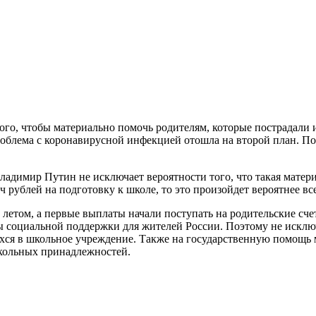
го, чтобы материально помочь родителям, которые пострадали и
проблема с коронавирусной инфекцией отошла на второй план. 
Владимир Путин не исключает вероятности того, что такая мате
ч рублей на подготовку к школе, то это произойдет вероятнее вс
етом, а первые выплаты начали поступать на родительские счета
ы социальной поддержки для жителей России. Поэтому не исклю
ся в школьное учреждение. Также на государственную помощь м
школьных принадлежностей.