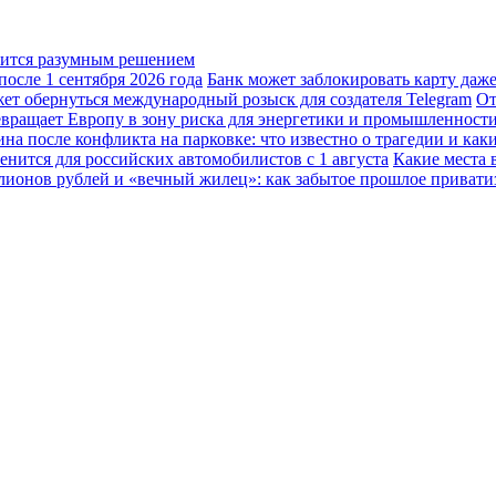
овится разумным решением
осле 1 сентября 2026 года
Банк может заблокировать карту даж
жет обернуться международный розыск для создателя Telegram
От
вращает Европу в зону риска для энергетики и промышленност
а после конфликта на парковке: что известно о трагедии и каки
енится для российских автомобилистов с 1 августа
Какие места 
лионов рублей и «вечный жилец»: как забытое прошлое привати