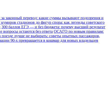
е за законный перевод: какие суммы вызывают подозрения и
 кумиров стадионов до фигур спора: как легенды советского
и
300 баллов ЕГЭ — и без бюджета: почему высший результат
е вопросы остаются без ответа
ОСАГО по новым правилам:
в поезде лучше не выбирать: советы опытных пассажиров,
зации 90-х превращается в кошмар для новых владельцев