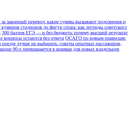
е за законный перевод: какие суммы вызывают подозрения и
 кумиров стадионов до фигур спора: как легенды советского
и
300 баллов ЕГЭ — и без бюджета: почему высший результат
е вопросы остаются без ответа
ОСАГО по новым правилам:
в поезде лучше не выбирать: советы опытных пассажиров,
зации 90-х превращается в кошмар для новых владельцев