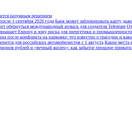
овится разумным решением
осле 1 сентября 2026 года
Банк может заблокировать карту даж
жет обернуться международный розыск для создателя Telegram
От
вращает Европу в зону риска для энергетики и промышленност
а после конфликта на парковке: что известно о трагедии и каки
енится для российских автомобилистов с 1 августа
Какие места 
лионов рублей и «вечный жилец»: как забытое прошлое привати