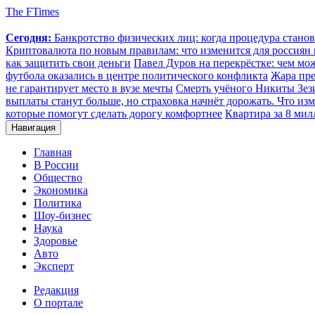
The FTimes
Сегодня:
Банкротство физических лиц: когда процедура стан
Криптовалюта по новым правилам: что изменится для россиян п
как защитить свои деньги
Павел Дуров на перекрёстке: чем мо
футбола оказались в центре политического конфликта
Жара пре
не гарантирует место в вузе мечты
Смерть учёного Никиты Зезин
выплаты станут больше, но страховка начнёт дорожать. Что изм
которые помогут сделать дорогу комфортнее
Квартира за 8 мил
Навигация
Главная
В России
Общество
Экономика
Политика
Шоу-бизнес
Наука
Здоровье
Авто
Эксперт
Редакция
О портале