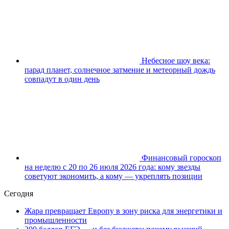
Небесное шоу века:
парад планет, солнечное затмение и метеорный дождь
совпадут в один день
Финансовый гороскоп
на неделю с 20 по 26 июля 2026 года: кому звезды
советуют экономить, а кому — укреплять позиции
Сегодня
Жара превращает Европу в зону риска для энергетики и
промышленности