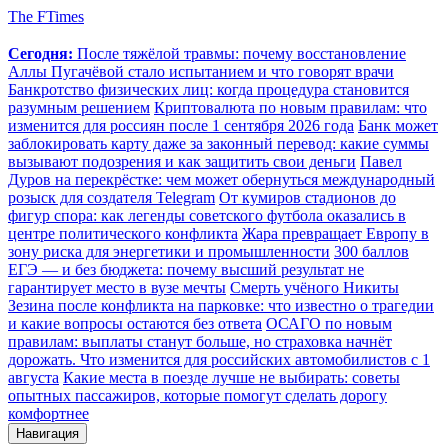
The FTimes
Сегодня:
После тяжёлой травмы: почему восстановление
Аллы Пугачёвой стало испытанием и что говорят врачи
Банкротство физических лиц: когда процедура становится
разумным решением
Криптовалюта по новым правилам: что
изменится для россиян после 1 сентября 2026 года
Банк может
заблокировать карту даже за законный перевод: какие суммы
вызывают подозрения и как защитить свои деньги
Павел
Дуров на перекрёстке: чем может обернуться международный
розыск для создателя Telegram
От кумиров стадионов до
фигур спора: как легенды советского футбола оказались в
центре политического конфликта
Жара превращает Европу в
зону риска для энергетики и промышленности
300 баллов
ЕГЭ — и без бюджета: почему высший результат не
гарантирует место в вузе мечты
Смерть учёного Никиты
Зезина после конфликта на парковке: что известно о трагедии
и какие вопросы остаются без ответа
ОСАГО по новым
правилам: выплаты станут больше, но страховка начнёт
дорожать. Что изменится для российских автомобилистов с 1
августа
Какие места в поезде лучше не выбирать: советы
опытных пассажиров, которые помогут сделать дорогу
комфортнее
Навигация