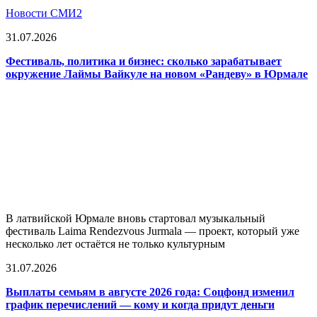
Новости СМИ2
31.07.2026
Фестиваль, политика и бизнес: сколько зарабатывает
окружение Лаймы Вайкуле на новом «Рандеву» в Юрмале
В латвийской Юрмале вновь стартовал музыкальный
фестиваль Laima Rendezvous Jurmala — проект, который уже
несколько лет остаётся не только культурным
31.07.2026
Выплаты семьям в августе 2026 года: Соцфонд изменил
график перечислений — кому и когда придут деньги