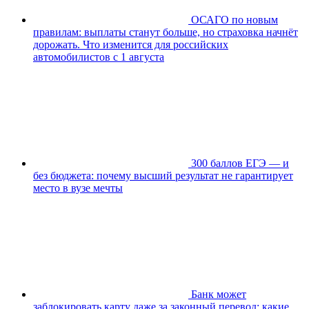
ОСАГО по новым
правилам: выплаты станут больше, но страховка начнёт
дорожать. Что изменится для российских
автомобилистов с 1 августа
300 баллов ЕГЭ — и
без бюджета: почему высший результат не гарантирует
место в вузе мечты
Банк может
заблокировать карту даже за законный перевод: какие