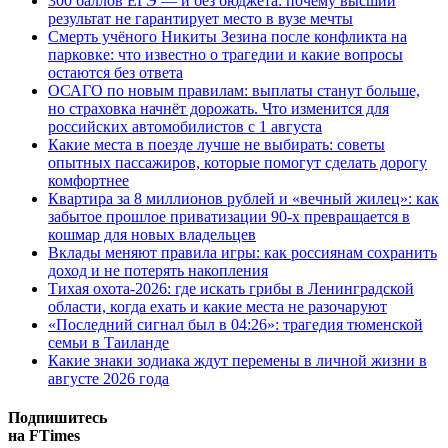
300 баллов ЕГЭ — и без бюджета: почему высший
результат не гарантирует место в вузе мечты
Смерть учёного Никиты Зезина после конфликта на
парковке: что известно о трагедии и какие вопросы
остаются без ответа
ОСАГО по новым правилам: выплаты станут больше,
но страховка начнёт дорожать. Что изменится для
российских автомобилистов с 1 августа
Какие места в поезде лучше не выбирать: советы
опытных пассажиров, которые помогут сделать дорогу
комфортнее
Квартира за 8 миллионов рублей и «вечный жилец»: как
забытое прошлое приватизации 90-х превращается в
кошмар для новых владельцев
Вклады меняют правила игры: как россиянам сохранить
доход и не потерять накопления
Тихая охота-2026: где искать грибы в Ленинградской
области, когда ехать и какие места не разочаруют
«Последний сигнал был в 04:26»: трагедия тюменской
семьи в Таиланде
Какие знаки зодиака ждут перемены в личной жизни в
августе 2026 года
Подпишитесь
на FTimes