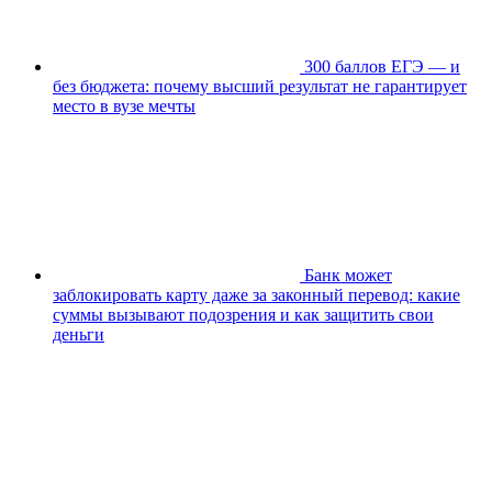
300 баллов ЕГЭ — и
без бюджета: почему высший результат не гарантирует
место в вузе мечты
Банк может
заблокировать карту даже за законный перевод: какие
суммы вызывают подозрения и как защитить свои
деньги