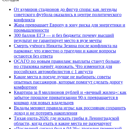
От кумиров стадионов до фигур спора: как легенды
советского футбола оказались в центре политического
конфликта
Жара превращает Европу в зону риска для энергетики и
промышленности
300 баллов ЕГЭ — и без бюджета: почему высший
результат не гарантирует место в вузе мечты
Смерть учёного Никиты Зезина после конфликта на
парковке: что известно о трагедии и какие вопросы
остаются без ответа
ОСАГО по новым правилам: выплаты станут больше,
но страховка начнёт дорожать. Что изменится для
российских автомобилистов с 1 августа
Какие места в поезде лучше не выбирать: советы
опытных пассажиров, которые помогут сделать дорогу
комфортнее
Квартира за 8 миллионов рублей и «вечный жилец»: как
забытое прошлое приватизации 90-х превращается в
кошмар для новых владельцев
Вклады меняют правила игры: как россиянам сохранить
доход и не потерять накопления
Тихая охота-2026: где искать грибы в Ленинградской
области, когда ехать и какие места не разочаруют
«Последний сигнал был в 04:26»: трагедия тюменской