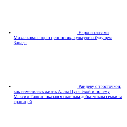
Европа глазами
Михалкова: спор о ценностях, культуре и будущем
Запада
Рандеву с тросточкой:
как изменилась жизнь Аллы Пугачёвой и почему
Максим Галкин оказался главным добытчиком семьи за
границей