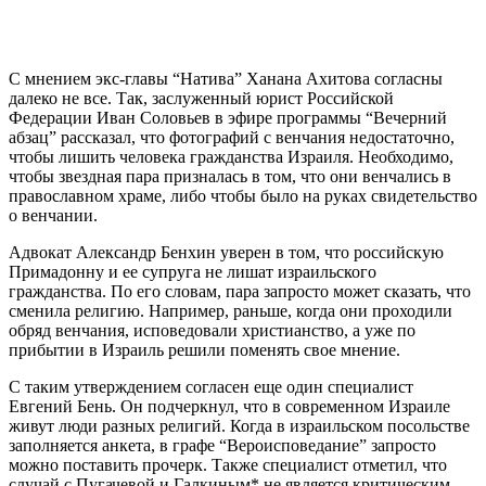
С мнением экс-главы “Натива” Ханана Ахитова согласны
далеко не все. Так, заслуженный юрист Российской
Федерации Иван Соловьев в эфире программы “Вечерний
абзац” рассказал, что фотографий с венчания недостаточно,
чтобы лишить человека гражданства Израиля. Необходимо,
чтобы звездная пара призналась в том, что они венчались в
православном храме, либо чтобы было на руках свидетельство
о венчании.
Адвокат Александр Бенхин уверен в том, что российскую
Примадонну и ее супруга не лишат израильского
гражданства. По его словам, пара запросто может сказать, что
сменила религию. Например, раньше, когда они проходили
обряд венчания, исповедовали христианство, а уже по
прибытии в Израиль решили поменять свое мнение.
С таким утверждением согласен еще один специалист
Евгений Бень. Он подчеркнул, что в современном Израиле
живут люди разных религий. Когда в израильском посольстве
заполняется анкета, в графе “Вероисповедание” запросто
можно поставить прочерк. Также специалист отметил, что
случай с Пугачевой и Галкиным* не является критическим