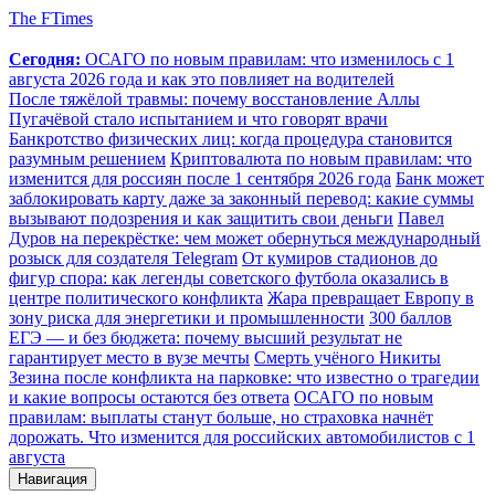
The FTimes
Сегодня:
ОСАГО по новым правилам: что изменилось с 1
августа 2026 года и как это повлияет на водителей
После тяжёлой травмы: почему восстановление Аллы
Пугачёвой стало испытанием и что говорят врачи
Банкротство физических лиц: когда процедура становится
разумным решением
Криптовалюта по новым правилам: что
изменится для россиян после 1 сентября 2026 года
Банк может
заблокировать карту даже за законный перевод: какие суммы
вызывают подозрения и как защитить свои деньги
Павел
Дуров на перекрёстке: чем может обернуться международный
розыск для создателя Telegram
От кумиров стадионов до
фигур спора: как легенды советского футбола оказались в
центре политического конфликта
Жара превращает Европу в
зону риска для энергетики и промышленности
300 баллов
ЕГЭ — и без бюджета: почему высший результат не
гарантирует место в вузе мечты
Смерть учёного Никиты
Зезина после конфликта на парковке: что известно о трагедии
и какие вопросы остаются без ответа
ОСАГО по новым
правилам: выплаты станут больше, но страховка начнёт
дорожать. Что изменится для российских автомобилистов с 1
августа
Навигация