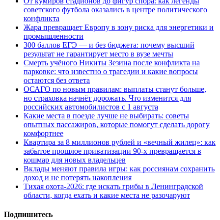
От кумиров стадионов до фигур спора: как легенды
советского футбола оказались в центре политического
конфликта
Жара превращает Европу в зону риска для энергетики и
промышленности
300 баллов ЕГЭ — и без бюджета: почему высший
результат не гарантирует место в вузе мечты
Смерть учёного Никиты Зезина после конфликта на
парковке: что известно о трагедии и какие вопросы
остаются без ответа
ОСАГО по новым правилам: выплаты станут больше,
но страховка начнёт дорожать. Что изменится для
российских автомобилистов с 1 августа
Какие места в поезде лучше не выбирать: советы
опытных пассажиров, которые помогут сделать дорогу
комфортнее
Квартира за 8 миллионов рублей и «вечный жилец»: как
забытое прошлое приватизации 90-х превращается в
кошмар для новых владельцев
Вклады меняют правила игры: как россиянам сохранить
доход и не потерять накопления
Тихая охота-2026: где искать грибы в Ленинградской
области, когда ехать и какие места не разочаруют
Подпишитесь