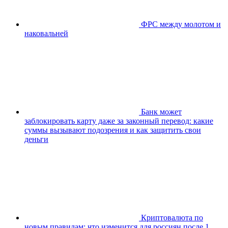
ФРС между молотом и
наковальней
Банк может
заблокировать карту даже за законный перевод: какие
суммы вызывают подозрения и как защитить свои
деньги
Криптовалюта по
новым правилам: что изменится для россиян после 1