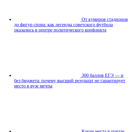
От кумиров стадионов
до фигур спора: как легенды советского футбола
оказались в центре политического конфликта
300 баллов ЕГЭ — и
без бюджета: почему высший результат не гарантирует
место в вузе мечты
Какие места в поезде