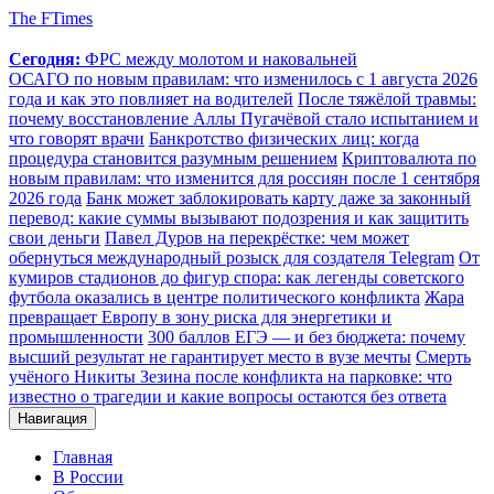
The FTimes
Сегодня:
ФРС между молотом и наковальней
ОСАГО по новым правилам: что изменилось с 1 августа 2026
года и как это повлияет на водителей
После тяжёлой травмы:
почему восстановление Аллы Пугачёвой стало испытанием и
что говорят врачи
Банкротство физических лиц: когда
процедура становится разумным решением
Криптовалюта по
новым правилам: что изменится для россиян после 1 сентября
2026 года
Банк может заблокировать карту даже за законный
перевод: какие суммы вызывают подозрения и как защитить
свои деньги
Павел Дуров на перекрёстке: чем может
обернуться международный розыск для создателя Telegram
От
кумиров стадионов до фигур спора: как легенды советского
футбола оказались в центре политического конфликта
Жара
превращает Европу в зону риска для энергетики и
промышленности
300 баллов ЕГЭ — и без бюджета: почему
высший результат не гарантирует место в вузе мечты
Смерть
учёного Никиты Зезина после конфликта на парковке: что
известно о трагедии и какие вопросы остаются без ответа
Навигация
Главная
В России