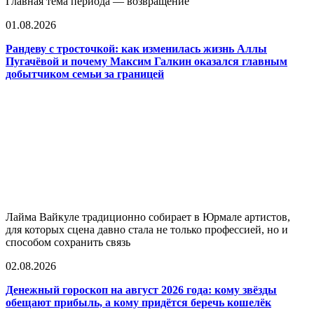
Главная тема периода — возвращение
01.08.2026
Рандеву с тросточкой: как изменилась жизнь Аллы
Пугачёвой и почему Максим Галкин оказался главным
добытчиком семьи за границей
Лайма Вайкуле традиционно собирает в Юрмале артистов,
для которых сцена давно стала не только профессией, но и
способом сохранить связь
02.08.2026
Денежный гороскоп на август 2026 года: кому звёзды
обещают прибыль, а кому придётся беречь кошелёк