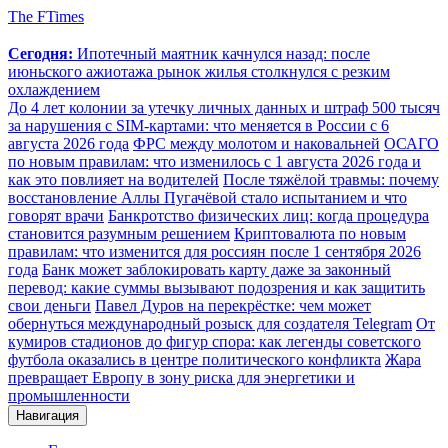
The FTimes
Сегодня:
Ипотечный маятник качнулся назад: после
июньского ажиотажа рынок жилья столкнулся с резким
охлаждением
До 4 лет колонии за утечку личных данных и штраф 500 тысяч
за нарушения с SIM-картами: что меняется в России с 6
августа 2026 года
ФРС между молотом и наковальней
ОСАГО
по новым правилам: что изменилось с 1 августа 2026 года и
как это повлияет на водителей
После тяжёлой травмы: почему
восстановление Аллы Пугачёвой стало испытанием и что
говорят врачи
Банкротство физических лиц: когда процедура
становится разумным решением
Криптовалюта по новым
правилам: что изменится для россиян после 1 сентября 2026
года
Банк может заблокировать карту даже за законный
перевод: какие суммы вызывают подозрения и как защитить
свои деньги
Павел Дуров на перекрёстке: чем может
обернуться международный розыск для создателя Telegram
От
кумиров стадионов до фигур спора: как легенды советского
футбола оказались в центре политического конфликта
Жара
превращает Европу в зону риска для энергетики и
промышленности
Навигация