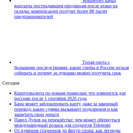
Wildberries начал
выплаты пострадавшим продавцам после атаки на
склады: компенсации получат более 88 тысяч
предпринимателей
Тихая охота с
большими последствиями: какие грибы в России нельзя
собирать и почему за лукошко можно получить срок
Сегодня
Криптовалюта по новым правилам: что изменится для
россиян после 1 сентября 2026 года
Банк может заблокировать карту даже за законный
перевод: какие суммы вызывают подозрения и как
защитить свои деньги
Павел Дуров на перекрёстке: чем может обернуться
международный розыск для создателя Telegram
От кумиров стадионов до фигур спора: как легенды