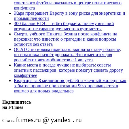
советского футбола оказались в центре политического
конфликта
Жара превращает Европу в зону риска для энергетики и
промышленности
300 баллов ЕГЭ — и без бюджета: почему высший
результат не гарантирует место в вузе мечты
Смерть учёного Никиты Зезина после конфликта на
парковке: что известно о трагедии и какие вопросы
остаются без ответа
ОСАГО по новым правилам: выплаты станут больше,
но страховка начнёт дорожать. Что изменится для
российских автомобилистов с 1 августа
Какие места в поезде лучше не выбирать: советы
опытных пассажиров, которые помогут сделать дорогу
комфортнее
Квартира за 8 миллионов рублей и «вечный жилец»: как
забытое прошлое приватизации 90-х превращается в
кошмар для новых владельцев
Подпишитесь
на FTimes
ftimes.ru @ yandex . ru
Связь: