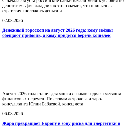
С начала августа российские банки начали менять условия по
депозитам. Для вкладчиков это означает, что привычная
стратегия «положить деньги и
02.08.2026
Денежный гороскоп на август 2026 года: кому звёзды
обещают прибыль, а кому придётся беречь кошелёк
Август 2026 года станет для многих знаков зодиака месяцем
финансовых перемен. По словам астролога и таро-
консультанта Юлии Бабаевой, конец лета
06.08.2026
Жара превращает Европу в зону риска для энергетики и