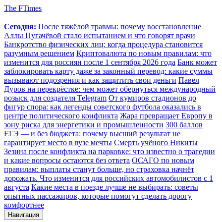
The FTimes
Сегодня:
После тяжёлой травмы: почему восстановление
Аллы Пугачёвой стало испытанием и что говорят врачи
Банкротство физических лиц: когда процедура становится
разумным решением
Криптовалюта по новым правилам: что
изменится для россиян после 1 сентября 2026 года
Банк может
заблокировать карту даже за законный перевод: какие суммы
вызывают подозрения и как защитить свои деньги
Павел
Дуров на перекрёстке: чем может обернуться международный
розыск для создателя Telegram
От кумиров стадионов до
фигур спора: как легенды советского футбола оказались в
центре политического конфликта
Жара превращает Европу в
зону риска для энергетики и промышленности
300 баллов
ЕГЭ — и без бюджета: почему высший результат не
гарантирует место в вузе мечты
Смерть учёного Никиты
Зезина после конфликта на парковке: что известно о трагедии
и какие вопросы остаются без ответа
ОСАГО по новым
правилам: выплаты станут больше, но страховка начнёт
дорожать. Что изменится для российских автомобилистов с 1
августа
Какие места в поезде лучше не выбирать: советы
опытных пассажиров, которые помогут сделать дорогу
комфортнее
Навигация