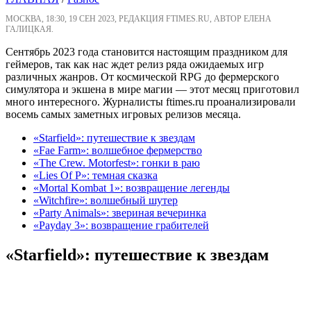
МОСКВА, 18:30, 19 СЕН 2023, РЕДАКЦИЯ FTIMES.RU, АВТОР ЕЛЕНА
ГАЛИЦКАЯ.
Сентябрь 2023 года становится настоящим праздником для
геймеров, так как нас ждет релиз ряда ожидаемых игр
различных жанров. От космической RPG до фермерского
симулятора и экшена в мире магии — этот месяц приготовил
много интересного. Журналисты ftimes.ru проанализировали
восемь самых заметных игровых релизов месяца.
«Starfield»: путешествие к звездам
«Fae Farm»: волшебное фермерство
«The Crew. Motorfest»: гонки в раю
«Lies Of P»: темная сказка
«Mortal Kombat 1»: возвращение легенды
«Witchfire»: волшебный шутер
«Party Animals»: звериная вечеринка
«Payday 3»: возвращение грабителей
«Starfield»: путешествие к звездам