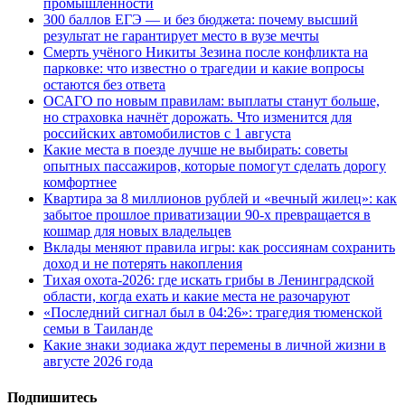
промышленности
300 баллов ЕГЭ — и без бюджета: почему высший
результат не гарантирует место в вузе мечты
Смерть учёного Никиты Зезина после конфликта на
парковке: что известно о трагедии и какие вопросы
остаются без ответа
ОСАГО по новым правилам: выплаты станут больше,
но страховка начнёт дорожать. Что изменится для
российских автомобилистов с 1 августа
Какие места в поезде лучше не выбирать: советы
опытных пассажиров, которые помогут сделать дорогу
комфортнее
Квартира за 8 миллионов рублей и «вечный жилец»: как
забытое прошлое приватизации 90-х превращается в
кошмар для новых владельцев
Вклады меняют правила игры: как россиянам сохранить
доход и не потерять накопления
Тихая охота-2026: где искать грибы в Ленинградской
области, когда ехать и какие места не разочаруют
«Последний сигнал был в 04:26»: трагедия тюменской
семьи в Таиланде
Какие знаки зодиака ждут перемены в личной жизни в
августе 2026 года
Подпишитесь