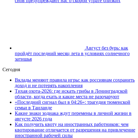
снов предупреждают нас о скорой утрате близких
Август без бурь: как
пройдёт последний месяц лета в условиях солнечного
затишья
Сегодня
Вклады меняют правила игры: как россиянам сохранить
доход и не потерять накопления
Тихая охота-2026: где искать грибы в Ленинградской
области, когда ехать и какие места не разочаруют
«Последний сигнал был в 04:26»: трагедия тюменской
семьи в Таиланде
Какие знаки зодиака ждут перемены в личной жизни в
августе 2026 года
Как получить квоту на иностранных работников: чем
квотирование отличается от разрешения на привлечение
иностранной рабочей силы