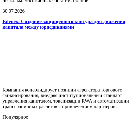
несколько масштабных событий: полное
30.07.2026
Edenex: Создание защищенного контура для движения
капитала между юрисдикциями
Компания консолидирует позиции агрегатора торгового
финансирования, внедряя институциональный стандарт
управления капиталом, токенизации RWA и автоматизации
трансграничных расчетов с привлечением партнеров.
Популярное