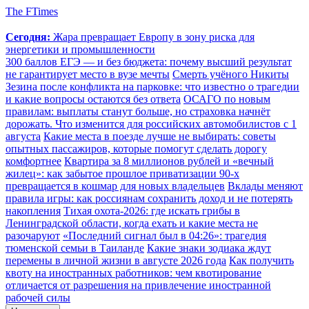
The FTimes
Сегодня:
Жара превращает Европу в зону риска для
энергетики и промышленности
300 баллов ЕГЭ — и без бюджета: почему высший результат
не гарантирует место в вузе мечты
Смерть учёного Никиты
Зезина после конфликта на парковке: что известно о трагедии
и какие вопросы остаются без ответа
ОСАГО по новым
правилам: выплаты станут больше, но страховка начнёт
дорожать. Что изменится для российских автомобилистов с 1
августа
Какие места в поезде лучше не выбирать: советы
опытных пассажиров, которые помогут сделать дорогу
комфортнее
Квартира за 8 миллионов рублей и «вечный
жилец»: как забытое прошлое приватизации 90-х
превращается в кошмар для новых владельцев
Вклады меняют
правила игры: как россиянам сохранить доход и не потерять
накопления
Тихая охота-2026: где искать грибы в
Ленинградской области, когда ехать и какие места не
разочаруют
«Последний сигнал был в 04:26»: трагедия
тюменской семьи в Таиланде
Какие знаки зодиака ждут
перемены в личной жизни в августе 2026 года
Как получить
квоту на иностранных работников: чем квотирование
отличается от разрешения на привлечение иностранной
рабочей силы