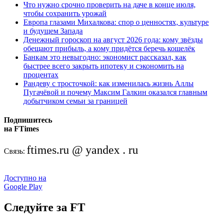
Что нужно срочно проверить на даче в конце июля,
чтобы сохранить урожай
Европа глазами Михалкова: спор о ценностях, культуре
и будущем Запада
Денежный гороскоп на август 2026 года: кому звёзды
обещают прибыль, а кому придётся беречь кошелёк
Банкам это невыгодно: экономист рассказал, как
быстрее всего закрыть ипотеку и сэкономить на
процентах
Рандеву с тросточкой: как изменилась жизнь Аллы
Пугачёвой и почему Максим Галкин оказался главным
добытчиком семьи за границей
Подпишитесь
на FTimes
ftimes.ru @ yandex . ru
Связь:
Доступно на
Google Play
Следуйте за FT