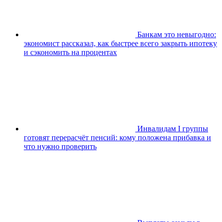
Банкам это невыгодно:
экономист рассказал, как быстрее всего закрыть ипотеку
и сэкономить на процентах
Инвалидам I группы
готовят перерасчёт пенсий: кому положена прибавка и
что нужно проверить