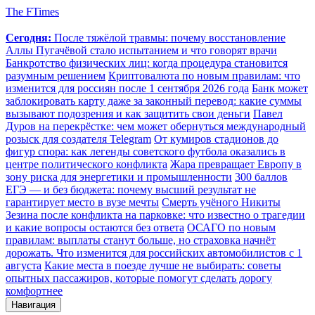
The FTimes
Сегодня:
После тяжёлой травмы: почему восстановление
Аллы Пугачёвой стало испытанием и что говорят врачи
Банкротство физических лиц: когда процедура становится
разумным решением
Криптовалюта по новым правилам: что
изменится для россиян после 1 сентября 2026 года
Банк может
заблокировать карту даже за законный перевод: какие суммы
вызывают подозрения и как защитить свои деньги
Павел
Дуров на перекрёстке: чем может обернуться международный
розыск для создателя Telegram
От кумиров стадионов до
фигур спора: как легенды советского футбола оказались в
центре политического конфликта
Жара превращает Европу в
зону риска для энергетики и промышленности
300 баллов
ЕГЭ — и без бюджета: почему высший результат не
гарантирует место в вузе мечты
Смерть учёного Никиты
Зезина после конфликта на парковке: что известно о трагедии
и какие вопросы остаются без ответа
ОСАГО по новым
правилам: выплаты станут больше, но страховка начнёт
дорожать. Что изменится для российских автомобилистов с 1
августа
Какие места в поезде лучше не выбирать: советы
опытных пассажиров, которые помогут сделать дорогу
комфортнее
Навигация