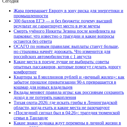
Сегодня
Жара превращает Европу в зону риска для энергетики и
промышленности
300 баллов ЕГЭ — и без бюджета: почему высший
результат не гарантирует место в вузе мечты
Смерть учёного Никиты Зезина после конфликта на
парковке: что известно о трагедии и какие вопросы
остаются без ответа
ОСАГО по новым правилам: выплаты станут больше,
но страховка начнёт дорожать. Что изменится для
российских автомобилистов с 1 августа
Какие места в поезде лучше не выбирать: советы
опытных пассажиров, которые помогут сделать дорогу
комфортнее
Квартира за 8 миллионов рублей и «вечный жилец»: как
забытое прошлое приватизации 90-х превращается в
кошмар для новых владельцев
Вклады меняют правила игры: как россиянам сохранить
доход и не потерять накопления
Тихая охота-2026: где искать грибы в Ленинградской
области, когда ехать и какие места не разочаруют
«Последний сигнал был в 04:26»: трагедия тюменской
семьи в Таиланде
Какие знаки зодиака ждут перемены в личной жизни в