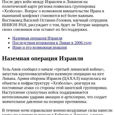
После двух войн между Израилем и Ливаном на
политической карте региона появилась группировка
«Хезболла». Вопрос о возможном вмешательстве Ирана в
нынешний конфликт становится всё более важным.
Востоковед Василий Останин-Головня, научный сотрудник
ИНИОН РАН, рассуждает о том, будет ли Тегеран защищать
своих союзников или оставит их без поддержки.
Наземная операция Израиля
Последствия вторжения в Ливан в 2006 году
Иран и его возможная реакция
Наземная операция Израиля
Тель-Авив сообщил о начале «третьей ливанской войны»,
запустив крупномасштабную наземную операцию на юге
Ливана. Армия обороны Израиля (ЦАХАЛ) нацелилась на
объекты и инфраструктуру «Хезболлы», реагируя на
постоянные атаки со стороны этой шиитской группировки.
Наступление сухопутных войск поддерживается
интенсивными ударами авиации и артиллерии, что создает
значительное давление на позиции противника.
В течение ночи израильские военно-воздушные силы нанесли
удары по ключевым точкам в Бейруте и Дамаске, а также