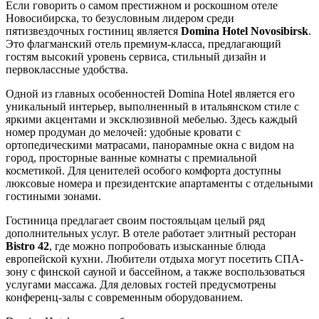
Если говорить о самом престижном и роскошном отеле
Новосибирска, то безусловным лидером среди
пятизвездочных гостиниц является
Domina Hotel Novosibirsk
.
Это флагманский отель премиум-класса, предлагающий
гостям высокий уровень сервиса, стильный дизайн и
первоклассные удобства.
Одной из главных особенностей Domina Hotel является его
уникальный интерьер, выполненный в итальянском стиле с
яркими акцентами и эксклюзивной мебелью. Здесь каждый
номер продуман до мелочей: удобные кровати с
ортопедическими матрасами, панорамные окна с видом на
город, просторные ванные комнаты с премиальной
косметикой. Для ценителей особого комфорта доступны
люксовые номера и президентские апартаменты с отдельными
гостиными зонами.
Гостиница предлагает своим постояльцам целый ряд
дополнительных услуг. В отеле работает элитный ресторан
Bistro 42
, где можно попробовать изысканные блюда
европейской кухни. Любители отдыха могут посетить СПА-
зону с финской сауной и бассейном, а также воспользоваться
услугами массажа. Для деловых гостей предусмотрены
конференц-залы с современным оборудованием.