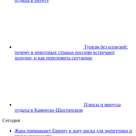
отдыха в Небуге
Туризм без иллюзий:
почему в некоторых странах россиян встречают
холодно, и как переломить ситуацию
Плюсы и минусы
отдыха в Каменске-Шахтинском
Сегодня
Жара превращает Европу в зону риска для энергетики и