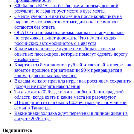
промышленности
300 баллов ЕГЭ — и без бюджета: почему высший
результат не гарантирует место в вузе мечты
Смерть учёного Никиты Зезина после конфликта на
парковке: что известно о трагедии и какие вопросы
остаются без ответа
ОСАГО по новым правилам: выплаты станут больше,
но страховка начнёт дорожать. Что изменится для
российских автомобилистов с 1 августа
Какие места в поезде лучше не выбирать: советы
опытных пассажиров, которые помогут сделать дорогу
комфортнее
Квартира за 8 миллионов рублей и «вечный жилец»: как
забытое прошлое приватизации 90-х превращается в
кошмар для новых владельцев
Вклады меняют правила игры: как россиянам сохранить
доход и не потерять накопления
Тихая охота-2026: где искать грибы в Ленинградской
области, когда ехать и какие места не разочаруют
«Последний сигнал был в 04:26»: трагедия тюменской
семьи в Таиланде
Какие знаки зодиака ждут перемены в личной жизни в
августе 2026 года
Подпишитесь