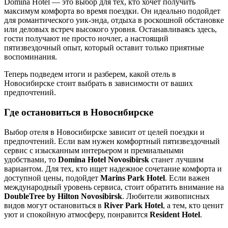
Domina Hotel — это выбор для тех, кто хочет получить
максимум комфорта во время поездки. Он идеально подойдет
для романтического уик-энда, отдыха в роскошной обстановке
или деловых встреч высокого уровня. Останавливаясь здесь,
гости получают не просто ночлег, а настоящий
пятизвездочный опыт, который оставит только приятные
воспоминания.
Теперь подведем итоги и разберем, какой отель в
Новосибирске стоит выбрать в зависимости от ваших
предпочтений.
Где остановиться в Новосибирске
Выбор отеля в Новосибирске зависит от целей поездки и
предпочтений. Если вам нужен комфортный пятизвездочный
сервис с изысканным интерьером и премиальными
удобствами, то
Domina Hotel Novosibirsk
станет лучшим
вариантом. Для тех, кто ищет надежное сочетание комфорта и
доступной цены, подойдет
Marins Park Hotel
. Если важен
международный уровень сервиса, стоит обратить внимание на
DoubleTree by Hilton Novosibirsk
. Любители живописных
видов могут остановиться в
River Park Hotel
, а тем, кто ценит
уют и спокойную атмосферу, понравится
Resident Hotel
.