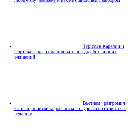
любимому человеку и как не ошибиться с выбором
Туризм в Карелии и
Сортавала, как спланировать поездку без лишних
ожиданий
Вьетнам «разгромил»
Таиланд в битве за российского туриста и готовится к
реваншу