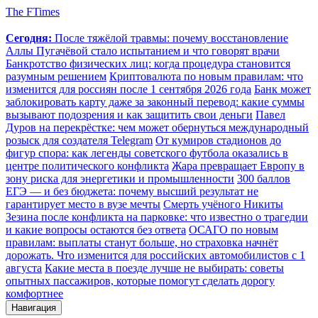
The FTimes
Сегодня:
После тяжёлой травмы: почему восстановление
Аллы Пугачёвой стало испытанием и что говорят врачи
Банкротство физических лиц: когда процедура становится
разумным решением
Криптовалюта по новым правилам: что
изменится для россиян после 1 сентября 2026 года
Банк может
заблокировать карту даже за законный перевод: какие суммы
вызывают подозрения и как защитить свои деньги
Павел
Дуров на перекрёстке: чем может обернуться международный
розыск для создателя Telegram
От кумиров стадионов до
фигур спора: как легенды советского футбола оказались в
центре политического конфликта
Жара превращает Европу в
зону риска для энергетики и промышленности
300 баллов
ЕГЭ — и без бюджета: почему высший результат не
гарантирует место в вузе мечты
Смерть учёного Никиты
Зезина после конфликта на парковке: что известно о трагедии
и какие вопросы остаются без ответа
ОСАГО по новым
правилам: выплаты станут больше, но страховка начнёт
дорожать. Что изменится для российских автомобилистов с 1
августа
Какие места в поезде лучше не выбирать: советы
опытных пассажиров, которые помогут сделать дорогу
комфортнее
Навигация