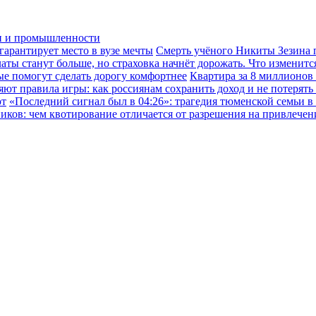
ки и промышленности
гарантирует место в вузе мечты
Смерть учёного Никиты Зезина п
ы станут больше, но страховка начнёт дорожать. Что изменится
ые помогут сделать дорогу комфортнее
Квартира за 8 миллионов
ют правила игры: как россиянам сохранить доход и не потерять
ют
«Последний сигнал был в 04:26»: трагедия тюменской семьи в
иков: чем квотирование отличается от разрешения на привлече