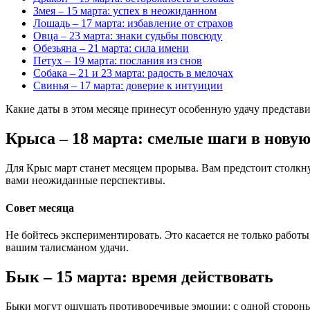
Змея – 15 марта: успех в неожиданном
Лошадь – 17 марта: избавление от страхов
Овца – 23 марта: знаки судьбы повсюду
Обезьяна – 21 марта: сила имени
Петух – 19 марта: послания из снов
Собака – 21 и 23 марта: радость в мелочах
Свинья – 17 марта: доверие к интуиции
Какие даты в этом месяце принесут особенную удачу представи
Крыса – 18 марта: смелые шаги в нову
Для Крыс март станет месяцем прорыва. Вам предстоит столкн
вами неожиданные перспективы.
Совет месяца
Не бойтесь экспериментировать. Это касается не только работы
вашим талисманом удачи.
Бык – 15 марта: время действовать
Быки могут ощущать противоречивые эмоции: с одной стороны,