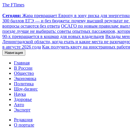
The FTimes
Сегодня:
Жара превращает Европу в зону риска для энергети
300 баллов ЕГЭ — и без бюджета: почему высший результат не 
вопросы остаются без ответа
ОСАГО по новым правилам: выплат
поезде лучше не выбирать: советы опытных пассажиров, котор
90-х превращается в кошмар для новых владельцев
Вклады меня
Ленинградской области, когда ехать и какие места не разочару
в августе 2026 года
Как получить квоту на иностранных работн
Навигация
Главная
В России
Общество
Экономика
Политика
Шоу-бизнес
Наука
Здоровье
Авто
Эксперт
Редакция
О портале