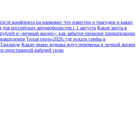
осле конфликта на парковке: что известно о трагедии и какие
 для российских автомобилистов с 1 августа
Какие места в
 рублей и «вечный жилец»: как забытое прошлое приватизации
 накопления
Тихая охота-2026: где искать грибы в
 Таиланде
Какие знаки зодиака ждут перемены в личной жизни
ние иностранной рабочей силы