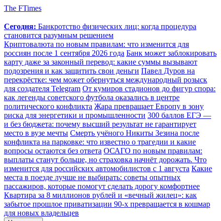
The FTimes
Сегодня:
Банкротство физических лиц: когда процедура
становится разумным решением
Криптовалюта по новым правилам: что изменится для
россиян после 1 сентября 2026 года
Банк может заблокировать
карту даже за законный перевод: какие суммы вызывают
подозрения и как защитить свои деньги
Павел Дуров на
перекрёстке: чем может обернуться международный розыск
для создателя Telegram
От кумиров стадионов до фигур спора:
как легенды советского футбола оказались в центре
политического конфликта
Жара превращает Европу в зону
риска для энергетики и промышленности
300 баллов ЕГЭ —
и без бюджета: почему высший результат не гарантирует
место в вузе мечты
Смерть учёного Никиты Зезина после
конфликта на парковке: что известно о трагедии и какие
вопросы остаются без ответа
ОСАГО по новым правилам:
выплаты станут больше, но страховка начнёт дорожать. Что
изменится для российских автомобилистов с 1 августа
Какие
места в поезде лучше не выбирать: советы опытных
пассажиров, которые помогут сделать дорогу комфортнее
Квартира за 8 миллионов рублей и «вечный жилец»: как
забытое прошлое приватизации 90-х превращается в кошмар
для новых владельцев