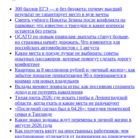
300 баллов ЕГЭ — и без бюджета: почему высший
результат не гарантирует место в вузе мечты
Смерть учёного Никиты Зезина после конфликта на
парковке: что известно о трагедии и какие вопросы
остаются без ответа
ОСАГО по новым правилам: выплаты станут больше,
но страховка начнёт дорожать. Что изменится для
российских автомобилистов с 1 августа
Какие места в поезде лучше не выбирать: советы
опытных пассажиров, которые помогут сделать дорогу
комфортнее
Квартира за 8 миллионов рублей и «вечный жилец»: как
забытое прошлое приватизации 90-х превращается в
кошмар для новых владельцев
Вклады меняют правила игры: как россиянам сохранить
доход и не потерять накопления
Тихая охота-2026: где искать грибы в Ленинградской
области, когда ехать и какие места не разочаруют
«Последний сигнал был в 04:26»: трагедия тюменской
семьи в Таиланде
Какие знаки зодиака ждут перемены в личной жизни в
августе 2026 года
Как получить квоту на иностранных работников: чем
квотирование отличается от разрешения на привлечение