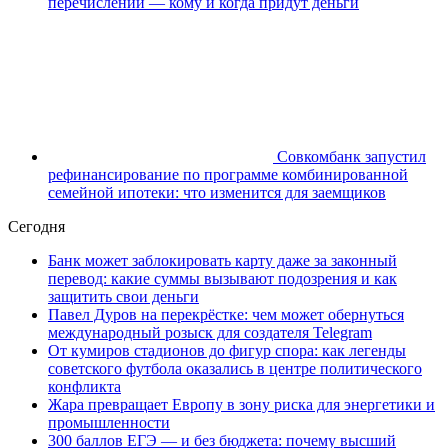
перечислений — кому и когда придут деньги
Совкомбанк запустил
рефинансирование по программе комбинированной
семейной ипотеки: что изменится для заемщиков
Сегодня
Банк может заблокировать карту даже за законный
перевод: какие суммы вызывают подозрения и как
защитить свои деньги
Павел Дуров на перекрёстке: чем может обернуться
международный розыск для создателя Telegram
От кумиров стадионов до фигур спора: как легенды
советского футбола оказались в центре политического
конфликта
Жара превращает Европу в зону риска для энергетики и
промышленности
300 баллов ЕГЭ — и без бюджета: почему высший