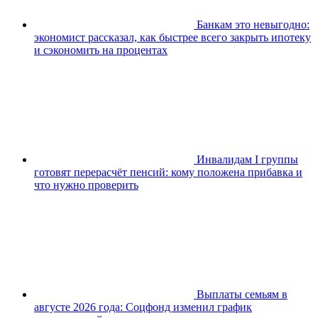
Банкам это невыгодно:
экономист рассказал, как быстрее всего закрыть ипотеку
и сэкономить на процентах
Инвалидам I группы
готовят перерасчёт пенсий: кому положена прибавка и
что нужно проверить
Выплаты семьям в
августе 2026 года: Соцфонд изменил график