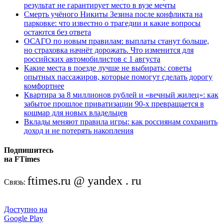
результат не гарантирует место в вузе мечты
Смерть учёного Никиты Зезина после конфликта на
парковке: что известно о трагедии и какие вопросы
остаются без ответа
ОСАГО по новым правилам: выплаты станут больше,
но страховка начнёт дорожать. Что изменится для
российских автомобилистов с 1 августа
Какие места в поезде лучше не выбирать: советы
опытных пассажиров, которые помогут сделать дорогу
комфортнее
Квартира за 8 миллионов рублей и «вечный жилец»: как
забытое прошлое приватизации 90-х превращается в
кошмар для новых владельцев
Вклады меняют правила игры: как россиянам сохранить
доход и не потерять накопления
Подпишитесь
на FTimes
ftimes.ru @ yandex . ru
Связь:
Доступно на
Google Play