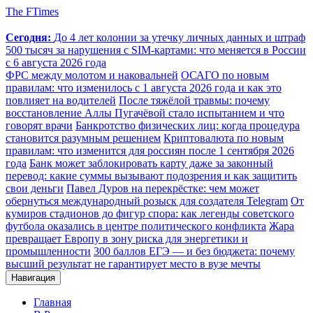
The FTimes
Сегодня:
До 4 лет колонии за утечку личных данных и штраф
500 тысяч за нарушения с SIM-картами: что меняется в России
с 6 августа 2026 года
ФРС между молотом и наковальней
ОСАГО по новым
правилам: что изменилось с 1 августа 2026 года и как это
повлияет на водителей
После тяжёлой травмы: почему
восстановление Аллы Пугачёвой стало испытанием и что
говорят врачи
Банкротство физических лиц: когда процедура
становится разумным решением
Криптовалюта по новым
правилам: что изменится для россиян после 1 сентября 2026
года
Банк может заблокировать карту даже за законный
перевод: какие суммы вызывают подозрения и как защитить
свои деньги
Павел Дуров на перекрёстке: чем может
обернуться международный розыск для создателя Telegram
От
кумиров стадионов до фигур спора: как легенды советского
футбола оказались в центре политического конфликта
Жара
превращает Европу в зону риска для энергетики и
промышленности
300 баллов ЕГЭ — и без бюджета: почему
высший результат не гарантирует место в вузе мечты
Навигация
Главная