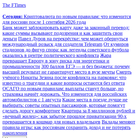
The FTimes
Сегодня:
Криптовалюта по новым правилам: что изменится
для россиян после 1 сентября 2026 года
Банк может заблокировать карту даже за законный перевод:
какие суммы вызывают подозрения и как защитить свои
деньги
Павел Дуров на перекрёстке: чем может обернуться
международный розыск для создателя Telegram
От кумиров
стадионов до фигур спора: как легенды советского футбола
оказались в центре политического конфликта
Жара
превращает Европу в зону риска для энергетики и
промышленности
300 баллов ЕГЭ — и без бюджета: почему
высший результат не гарантирует место в вузе мечты
Смерть
учёного Никиты Зезина после конфликта на парковке: что
известно о трагедии и какие вопросы остаются без ответа
ОСАГО по новым правилам: выплаты станут больше, но
страховка начнёт дорожать. Что изменится для российских
автомобилистов с 1 августа
Какие места в поезде лучше не
выбирать: советы опытных пассажиров, которые помогут
сделать дорогу комфортнее
Квартира за 8 миллионов рублей и
«вечный жилец»: как забытое прошлое приватизации 90-х
превращается в кошмар для новых владельцев
Вклады меняют
правила игры: как россиянам сохранить доход и не потерять
накопления