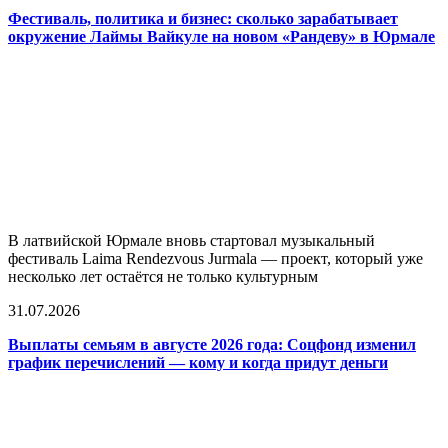
Фестиваль, политика и бизнес: сколько зарабатывает
окружение Лаймы Вайкуле на новом «Рандеву» в Юрмале
В латвийской Юрмале вновь стартовал музыкальный
фестиваль Laima Rendezvous Jurmala — проект, который уже
несколько лет остаётся не только культурным
31.07.2026
Выплаты семьям в августе 2026 года: Соцфонд изменил
график перечислений — кому и когда придут деньги