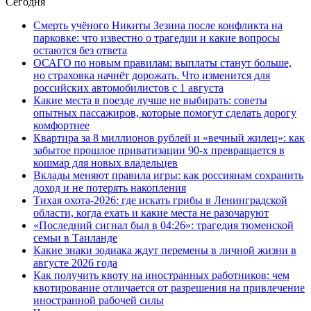
Сегодня
Смерть учёного Никиты Зезина после конфликта на
парковке: что известно о трагедии и какие вопросы
остаются без ответа
ОСАГО по новым правилам: выплаты станут больше,
но страховка начнёт дорожать. Что изменится для
российских автомобилистов с 1 августа
Какие места в поезде лучше не выбирать: советы
опытных пассажиров, которые помогут сделать дорогу
комфортнее
Квартира за 8 миллионов рублей и «вечный жилец»: как
забытое прошлое приватизации 90-х превращается в
кошмар для новых владельцев
Вклады меняют правила игры: как россиянам сохранить
доход и не потерять накопления
Тихая охота-2026: где искать грибы в Ленинградской
области, когда ехать и какие места не разочаруют
«Последний сигнал был в 04:26»: трагедия тюменской
семьи в Таиланде
Какие знаки зодиака ждут перемены в личной жизни в
августе 2026 года
Как получить квоту на иностранных работников: чем
квотирование отличается от разрешения на привлечение
иностранной рабочей силы