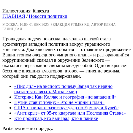
Иллюстрация: ftimes.ru
ГЛАВНАЯ
/
Новости политики
МОСКВА, 16:00, 01 ДЕК 2025, РЕДАКЦИЯ FTIMES.RU, АВТОР ЕЛЕНА
ГАЛИЦКАЯ.
Прошедшая неделя показала, насколько шаткой стала
архитектура западной политики вокруг украинского
конфликта. Два ключевых события — отчаянное продвижение
Вашингтоном очередного «мирного плана» и разгорающийся
коррупционный скандал в окружении Зеленского —
оказались неразрывно связаны между собой. Одно вскрывает
бессилие внешних кураторов, второе — гниение режима,
который они так долго поддерживали.
«Пис дил» на экспорт: почему Запад так нервно
пытается навязать Москве мир
Истерика Каи Каллас и география «ненападений»
Путин ставит точку: «Это не мирный план»
США начинают зачистку: удар по Ермаку и Кулебе
«Антикрыз» от 95-го квартала или Последняя Ставка»
Кто проиграл, кто выиграл, кто в панике
Разберём всё по порядку.