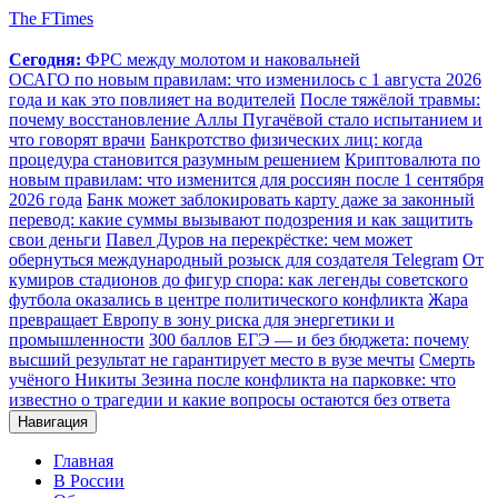
The FTimes
Сегодня:
ФРС между молотом и наковальней
ОСАГО по новым правилам: что изменилось с 1 августа 2026
года и как это повлияет на водителей
После тяжёлой травмы:
почему восстановление Аллы Пугачёвой стало испытанием и
что говорят врачи
Банкротство физических лиц: когда
процедура становится разумным решением
Криптовалюта по
новым правилам: что изменится для россиян после 1 сентября
2026 года
Банк может заблокировать карту даже за законный
перевод: какие суммы вызывают подозрения и как защитить
свои деньги
Павел Дуров на перекрёстке: чем может
обернуться международный розыск для создателя Telegram
От
кумиров стадионов до фигур спора: как легенды советского
футбола оказались в центре политического конфликта
Жара
превращает Европу в зону риска для энергетики и
промышленности
300 баллов ЕГЭ — и без бюджета: почему
высший результат не гарантирует место в вузе мечты
Смерть
учёного Никиты Зезина после конфликта на парковке: что
известно о трагедии и какие вопросы остаются без ответа
Навигация
Главная
В России