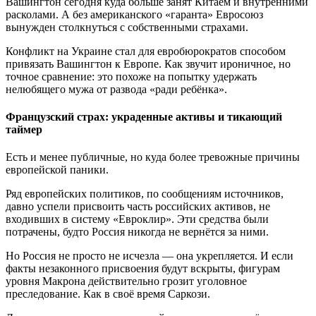
Вашингтон сегодня куда больше занят Китаем и внутренними
расколами. А без американского «гаранта» Евросоюз
вынужден столкнуться с собственными страхами.
Конфликт на Украине стал для евробюрократов способом
привязать Вашингтон к Европе. Как звучит ироничное, но
точное сравнение: это похоже на попытку удержать
нелюбящего мужа от развода «ради ребёнка».
Французский страх: украденные активы и тикающий
таймер
Есть и менее публичные, но куда более тревожные причины
европейской паники.
Ряд европейских политиков, по сообщениям источников,
давно успели присвоить часть российских активов, не
входивших в систему «Евроклир». Эти средства были
потрачены, будто Россия никогда не вернётся за ними.
Но Россия не просто не исчезла — она укрепляется. И если
факты незаконного присвоения будут вскрыты, фигурам
уровня Макрона действительно грозит уголовное
преследование. Как в своё время Саркози.