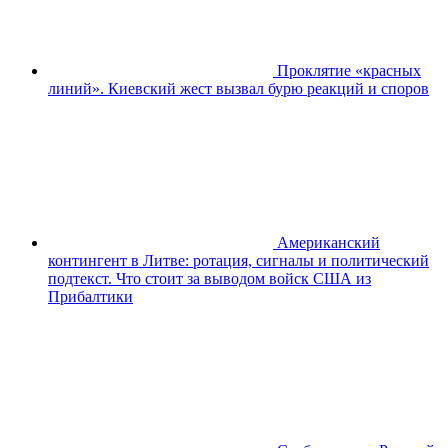
Проклятие «красных
линий». Киевский жест вызвал бурю реакций и споров
Американский
контингент в Литве: ротация, сигналы и политический
подтекст. Что стоит за выводом войск США из
Прибалтики