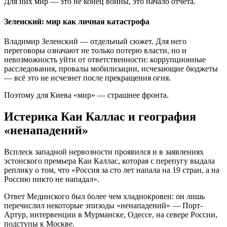
Для них мир — это не конец войны, это начало отчёта.
Зеленский: мир как личная катастрофа
Владимир Зеленский — отдельный сюжет. Для него
переговоры означают не только потерю власти, но и
невозможность уйти от ответственности: коррупционные
расследования, провалы мобилизации, исчезающие бюджеты
— всё это не исчезнет после прекращения огня.
Поэтому для Киева «мир» — страшнее фронта.
Истерика Каи Каллас и география
«ненападений»
Всплеск западной нервозности проявился и в заявлениях
эстонского премьера Каи Каллас, которая с перепугу выдала
реплику о том, что «Россия за сто лет напала на 19 стран, а на
Россию никто не нападал».
Ответ Мединского был более чем хладнокровен: он лишь
перечислил некоторые эпизоды «ненападений» — Порт-
Артур, интервенции в Мурманске, Одессе, на севере России,
подступы к Москве.