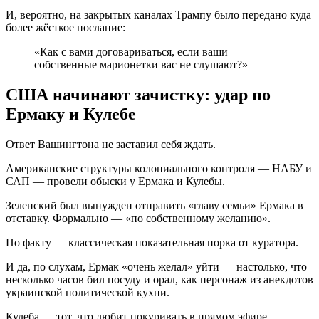
И, вероятно, на закрытых каналах Трампу было передано куда
более жёсткое послание:
«Как с вами договариваться, если ваши
собственные марионетки вас не слушают?»
США начинают зачистку: удар по
Ермаку и Кулебе
Ответ Вашингтона не заставил себя ждать.
Американские структуры колониального контроля — НАБУ и
САП — провели обыски у Ермака и Кулебы.
Зеленский был вынужден отправить «главу семьи» Ермака в
отставку. Формально — «по собственному желанию».
По факту — классическая показательная порка от куратора.
И да, по слухам, Ермак «очень желал» уйти — настолько, что
несколько часов бил посуду и орал, как персонаж из анекдотов
украинской политической кухни.
Кулеба — тот, что любит покуривать в прямом эфире, —