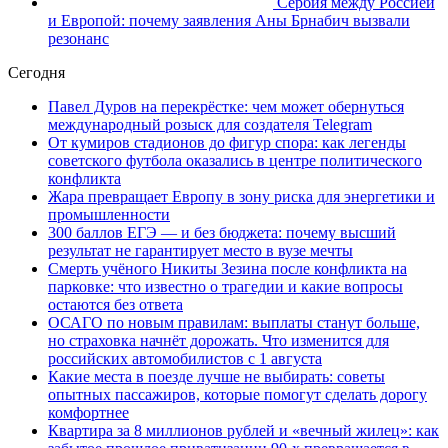
Сербия между Россией
и Европой: почему заявления Аны Брнабич вызвали
резонанс
Сегодня
Павел Дуров на перекрёстке: чем может обернуться
международный розыск для создателя Telegram
От кумиров стадионов до фигур спора: как легенды
советского футбола оказались в центре политического
конфликта
Жара превращает Европу в зону риска для энергетики и
промышленности
300 баллов ЕГЭ — и без бюджета: почему высший
результат не гарантирует место в вузе мечты
Смерть учёного Никиты Зезина после конфликта на
парковке: что известно о трагедии и какие вопросы
остаются без ответа
ОСАГО по новым правилам: выплаты станут больше,
но страховка начнёт дорожать. Что изменится для
российских автомобилистов с 1 августа
Какие места в поезде лучше не выбирать: советы
опытных пассажиров, которые помогут сделать дорогу
комфортнее
Квартира за 8 миллионов рублей и «вечный жилец»: как