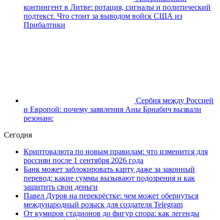
контингент в Литве: ротация, сигналы и политический
подтекст. Что стоит за выводом войск США из
Прибалтики
Сербия между Россией
и Европой: почему заявления Аны Брнабич вызвали
резонанс
Сегодня
Криптовалюта по новым правилам: что изменится для
россиян после 1 сентября 2026 года
Банк может заблокировать карту даже за законный
перевод: какие суммы вызывают подозрения и как
защитить свои деньги
Павел Дуров на перекрёстке: чем может обернуться
международный розыск для создателя Telegram
От кумиров стадионов до фигур спора: как легенды