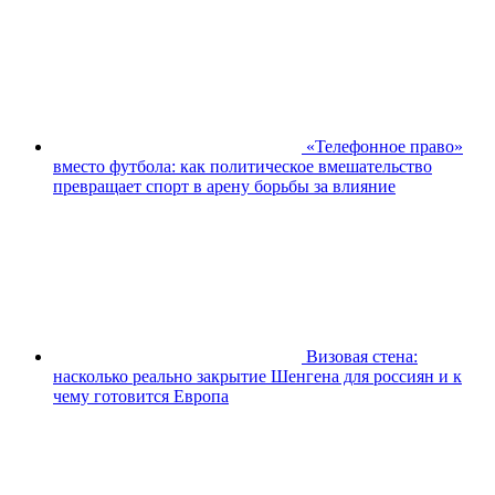
«Телефонное право»
вместо футбола: как политическое вмешательство
превращает спорт в арену борьбы за влияние
Визовая стена:
насколько реально закрытие Шенгена для россиян и к
чему готовится Европа