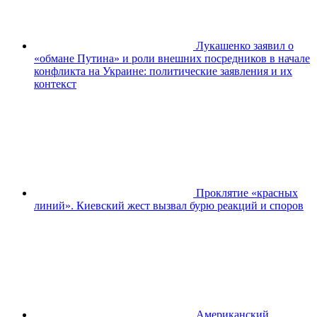
Лукашенко заявил о
«обмане Путина» и роли внешних посредников в начале
конфликта на Украине: политические заявления и их
контекст
Проклятие «красных
линий». Киевский жест вызвал бурю реакций и споров
Американский