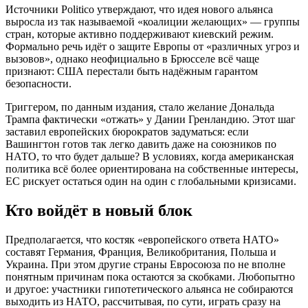
Источники Politico утверждают, что идея нового альянса
выросла из так называемой «коалиции желающих» — группы
стран, которые активно поддерживают киевский режим.
Формально речь идёт о защите Европы от «различных угроз и
вызовов», однако неофициально в Брюсселе всё чаще
признают: США перестали быть надёжным гарантом
безопасности.
Триггером, по данным издания, стало желание Дональда
Трампа фактически «отжать» у Дании Гренландию. Этот шаг
заставил европейских бюрократов задуматься: если
Вашингтон готов так легко давить даже на союзников по
НАТО, то что будет дальше? В условиях, когда американская
политика всё более ориентирована на собственные интересы,
ЕС рискует остаться один на один с глобальными кризисами.
Кто войдёт в новый блок
Предполагается, что костяк «европейского ответа НАТО»
составят Германия, Франция, Великобритания, Польша и
Украина. При этом другие страны Евросоюза по не вполне
понятным причинам пока остаются за скобками. Любопытно
и другое: участники гипотетического альянса не собираются
выходить из НАТО, рассчитывая, по сути, играть сразу на