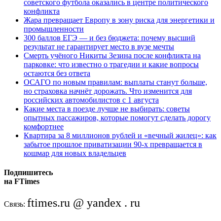
советского футбола оказались в центре политического
конфликта
Жара превращает Европу в зону риска для энергетики и
промышленности
300 баллов ЕГЭ — и без бюджета: почему высший
результат не гарантирует место в вузе мечты
Смерть учёного Никиты Зезина после конфликта на
парковке: что известно о трагедии и какие вопросы
остаются без ответа
ОСАГО по новым правилам: выплаты станут больше,
но страховка начнёт дорожать. Что изменится для
российских автомобилистов с 1 августа
Какие места в поезде лучше не выбирать: советы
опытных пассажиров, которые помогут сделать дорогу
комфортнее
Квартира за 8 миллионов рублей и «вечный жилец»: как
забытое прошлое приватизации 90-х превращается в
кошмар для новых владельцев
Подпишитесь
на FTimes
ftimes.ru @ yandex . ru
Связь: