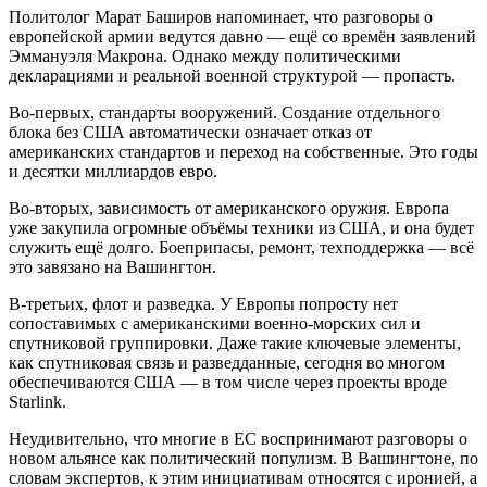
Политолог Марат Баширов напоминает, что разговоры о
европейской армии ведутся давно — ещё со времён заявлений
Эммануэля Макрона. Однако между политическими
декларациями и реальной военной структурой — пропасть.
Во-первых, стандарты вооружений. Создание отдельного
блока без США автоматически означает отказ от
американских стандартов и переход на собственные. Это годы
и десятки миллиардов евро.
Во-вторых, зависимость от американского оружия. Европа
уже закупила огромные объёмы техники из США, и она будет
служить ещё долго. Боеприпасы, ремонт, техподдержка — всё
это завязано на Вашингтон.
В-третьих, флот и разведка. У Европы попросту нет
сопоставимых с американскими военно-морских сил и
спутниковой группировки. Даже такие ключевые элементы,
как спутниковая связь и разведданные, сегодня во многом
обеспечиваются США — в том числе через проекты вроде
Starlink.
Неудивительно, что многие в ЕС воспринимают разговоры о
новом альянсе как политический популизм. В Вашингтоне, по
словам экспертов, к этим инициативам относятся с иронией, а