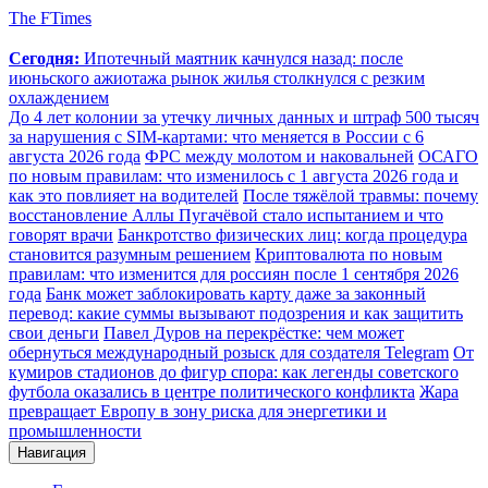
The FTimes
Сегодня:
Ипотечный маятник качнулся назад: после
июньского ажиотажа рынок жилья столкнулся с резким
охлаждением
До 4 лет колонии за утечку личных данных и штраф 500 тысяч
за нарушения с SIM-картами: что меняется в России с 6
августа 2026 года
ФРС между молотом и наковальней
ОСАГО
по новым правилам: что изменилось с 1 августа 2026 года и
как это повлияет на водителей
После тяжёлой травмы: почему
восстановление Аллы Пугачёвой стало испытанием и что
говорят врачи
Банкротство физических лиц: когда процедура
становится разумным решением
Криптовалюта по новым
правилам: что изменится для россиян после 1 сентября 2026
года
Банк может заблокировать карту даже за законный
перевод: какие суммы вызывают подозрения и как защитить
свои деньги
Павел Дуров на перекрёстке: чем может
обернуться международный розыск для создателя Telegram
От
кумиров стадионов до фигур спора: как легенды советского
футбола оказались в центре политического конфликта
Жара
превращает Европу в зону риска для энергетики и
промышленности
Навигация