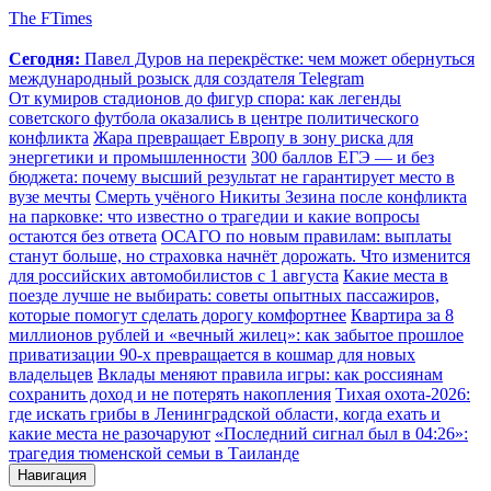
The FTimes
Сегодня:
Павел Дуров на перекрёстке: чем может обернуться
международный розыск для создателя Telegram
От кумиров стадионов до фигур спора: как легенды
советского футбола оказались в центре политического
конфликта
Жара превращает Европу в зону риска для
энергетики и промышленности
300 баллов ЕГЭ — и без
бюджета: почему высший результат не гарантирует место в
вузе мечты
Смерть учёного Никиты Зезина после конфликта
на парковке: что известно о трагедии и какие вопросы
остаются без ответа
ОСАГО по новым правилам: выплаты
станут больше, но страховка начнёт дорожать. Что изменится
для российских автомобилистов с 1 августа
Какие места в
поезде лучше не выбирать: советы опытных пассажиров,
которые помогут сделать дорогу комфортнее
Квартира за 8
миллионов рублей и «вечный жилец»: как забытое прошлое
приватизации 90-х превращается в кошмар для новых
владельцев
Вклады меняют правила игры: как россиянам
сохранить доход и не потерять накопления
Тихая охота-2026:
где искать грибы в Ленинградской области, когда ехать и
какие места не разочаруют
«Последний сигнал был в 04:26»:
трагедия тюменской семьи в Таиланде
Навигация