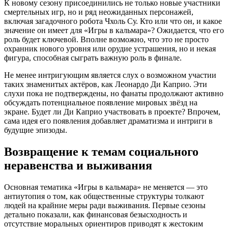
К новому сезону присоединились не только новые участники
смертельных игр, но и ряд неожиданных персонажей,
включая загадочного робота Чхоль Су. Кто или что он, и какое
значение он имеет для «Игры в кальмара»? Ожидается, что его
роль будет ключевой. Вполне возможно, что это не просто
охранник нового уровня или орудие устрашения, но и некая
фигура, способная сыграть важную роль в финале.
Не менее интригующим является слух о возможном участии
таких знаменитых актёров, как Леонардо Ди Каприо. Эти
слухи пока не подтверждены, но фанаты продолжают активно
обсуждать потенциальное появление мировых звёзд на
экране. Будет ли Ди Каприо участвовать в проекте? Впрочем,
сама идея его появления добавляет драматизма и интриги в
будущие эпизоды.
Возвращение к темам социального
неравенства и выживания
Основная тематика «Игры в кальмара» не меняется — это
антиутопия о том, как общественные структуры толкают
людей на крайние меры ради выживания. Первые сезоны
детально показали, как финансовая безысходность и
отсутствие моральных ориентиров приводят к жестоким