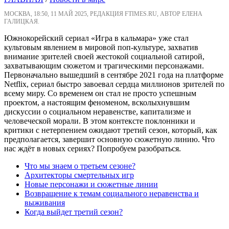
МОСКВА, 18:50, 11 МАЙ 2025, РЕДАКЦИЯ FTIMES.RU, АВТОР ЕЛЕНА
ГАЛИЦКАЯ.
Южнокорейский сериал «Игра в кальмара» уже стал
культовым явлением в мировой поп-культуре, захватив
внимание зрителей своей жестокой социальной сатирой,
захватывающим сюжетом и трагическими персонажами.
Первоначально вышедший в сентябре 2021 года на платформе
Netflix, сериал быстро завоевал сердца миллионов зрителей по
всему миру. Со временем он стал не просто успешным
проектом, а настоящим феноменом, всколыхнувшим
дискуссии о социальном неравенстве, капитализме и
человеческой морали. В этом контексте поклонники и
критики с нетерпением ожидают третий сезон, который, как
предполагается, завершит основную сюжетную линию. Что
нас ждёт в новых сериях? Попробуем разобраться.
Что мы знаем о третьем сезоне?
Архитекторы смертельных игр
Новые персонажи и сюжетные линии
Возвращение к темам социального неравенства и
выживания
Когда выйдет третий сезон?