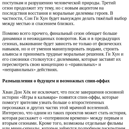
поступкам и разрушению человеческой природы. Третий
сезон продолжит эту тему, но с новым акцентом на
последствия восстания и моральные дилеммы героев. В
частности, Сон Ги Хун будет вынужден делать тяжёлый выбор
между местью и спасением близких.
Помимо всего прочего, финальный сезон обещает больше
динамики и неожиданных поворотов. Как и в предыдущих
сезонах, выживание будет зависеть не только от физических
навыков, но и от умения манипулировать людьми, строить
альянсы и принимать трудные моральные решения. Ги Хун и
его союзники столкнутся с дилеммами, которые заставят их
пересмотреть свою концепцию о «правильных» и
«неправильных» действиях.
Размышления о будущем и возможных спин-оффах
Хван Дон Хёк не исключает, что после завершения основной
истории «Игры в кальмара» появятся спин-оффы, которые
помогут зрителям узнать больше о второстепенных
персонажах и других частях этой мрачной вселенной.
Интересно, что одним из таких проектов может стать история,
которая расскажет о «потерянном времени» между первым и
вторым сезонами. Кроме того, возможны отдельные фильмы
или мини-сериалы, которые займутся подробным раскрытием