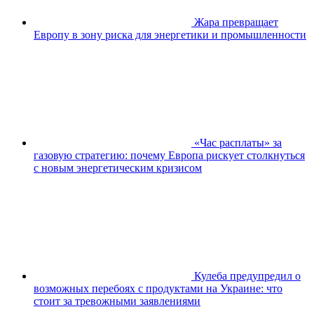
Жара превращает
Европу в зону риска для энергетики и промышленности
«Час расплаты» за
газовую стратегию: почему Европа рискует столкнуться
с новым энергетическим кризисом
Кулеба предупредил о
возможных перебоях с продуктами на Украине: что
стоит за тревожными заявлениями