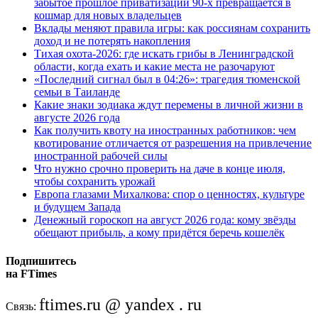
забытое прошлое приватизации 90-х превращается в
кошмар для новых владельцев
Вклады меняют правила игры: как россиянам сохранить
доход и не потерять накопления
Тихая охота-2026: где искать грибы в Ленинградской
области, когда ехать и какие места не разочаруют
«Последний сигнал был в 04:26»: трагедия тюменской
семьи в Таиланде
Какие знаки зодиака ждут перемены в личной жизни в
августе 2026 года
Как получить квоту на иностранных работников: чем
квотирование отличается от разрешения на привлечение
иностранной рабочей силы
Что нужно срочно проверить на даче в конце июля,
чтобы сохранить урожай
Европа глазами Михалкова: спор о ценностях, культуре
и будущем Запада
Денежный гороскоп на август 2026 года: кому звёзды
обещают прибыль, а кому придётся беречь кошелёк
Подпишитесь
на FTimes
ftimes.ru @ yandex . ru
Связь: