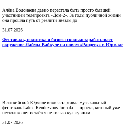
Алёна Водонаева давно перестала быть просто бывшей
участницей телепроекта «Дом-2». За годы публичной жизни
она прошла путь от реалити-звезды до
31.07.2026
Фестиваль, политика и бизнес: сколько зарабатывает
окружение Лаймы Вайкуле на новом «Рандеву» в Юрмале
В латвийской Юрмале вновь стартовал музыкальный
фестиваль Laima Rendezvous Jurmala — проект, который уже
несколько лет остаётся не только культурным
31.07.2026