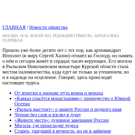
ГЛАВНАЯ
/
Новости общества
МОСКВА, 18:50, 30 МАЙ 2025, РЕДАКЦИЯ FTIMES.RU, АВТОР ЕЛЕНА
ГАЛИЦКАЯ.
Прошло уже более десяти лет с тех пор, как архимандрит
Ипполит (в миру Сергей Халин) отошёл ко Господу, но память
о нём и сегодня живёт в сердцах тысяч верующих. Его могила
в Рыльском Николаевском монастыре Курской области стала
местом паломничества, куда едут не только за утешением, но
и в надежде на исцеление. Говорят, здесь происходят
настоящие чудеса.
От зенитки к иконам: путь воина и монаха
«Кавказ спасётся монастырями»: пророчество о Южной
Осетии
«Рыльск выстоит»: о защите России и родного края
Чтение без слов и взгляд в душу
«Живите чисто»: духовное завещание России
Могила, где происходят чудеса
Старец, ушедший в вечность, но не в забвение