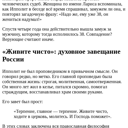
человеческих судеб. Женщина по имени Лариса вспоминала,
как Ипполит в беседе всё время спрашивал, замужем ли она, и
повторял загадочную фразу: «Надо же, ему уже 38, он
жениться надумал!»
Спустя четыре года она действительно вышла замуж за
мужчину, которому тогда исполнилось 38. Совпадение?
Верующие считают иначе.
«Живите чисто»: духовное завещание
России
Ипполит не был проповедником в привычном смысле. Он
говорил редко, но метко. Его главной проповедью была
собственная жизнь: строгая, молитвенная, самоотверженная.
Он много лет жил в келье, питался скромно, помогал
страждущим, восстанавливал храм своими руками.
Его завет был прост:
«Терпение, главное — терпение. Живите чисто,
ходите в церковь, молитесь. И Господь поможет».
В этих словах заключена вся православная философия