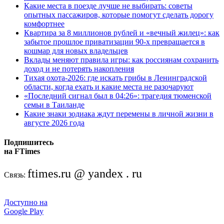
Какие места в поезде лучше не выбирать: советы
опытных пассажиров, которые помогут сделать дорогу
комфортнее
Квартира за 8 миллионов рублей и «вечный жилец»: как
забытое прошлое приватизации 90-х превращается в
кошмар для новых владельцев
Вклады меняют правила игры: как россиянам сохранить
доход и не потерять накопления
Тихая охота-2026: где искать грибы в Ленинградской
области, когда ехать и какие места не разочаруют
«Последний сигнал был в 04:26»: трагедия тюменской
семьи в Таиланде
Какие знаки зодиака ждут перемены в личной жизни в
августе 2026 года
Подпишитесь
на FTimes
ftimes.ru @ yandex . ru
Связь:
Доступно на
Google Play