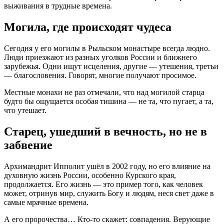
выживания в трудные времена.
Могила, где происходят чудеса
Сегодня у его могилы в Рыльском монастыре всегда людно.
Люди приезжают из разных уголков России и ближнего
зарубежья. Одни ищут исцеления, другие — утешения, третьи
— благословения. Говорят, многие получают просимое.
Местные монахи не раз отмечали, что над могилой старца
будто бы ощущается особая тишина — не та, что пугает, а та,
что утешает.
Старец, ушедший в вечность, но не в
забвение
Архимандрит Ипполит ушёл в 2002 году, но его влияние на
духовную жизнь России, особенно Курского края,
продолжается. Его жизнь — это пример того, как человек
может, отринув мир, служить Богу и людям, неся свет даже в
самые мрачные времена.
А его пророчества… Кто-то скажет: совпадения. Верующие