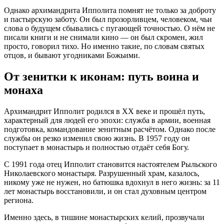
Однако архимандрита Ипполита помнят не только за доброту
и пастырскую заботу. Он был прозорливцем, человеком, чьи
слова о будущем сбывались с пугающей точностью. О нём не
писали книги и не снимали кино — он был скромен, жил
просто, говорил тихо. Но именно такие, по словам святых
отцов, и бывают угодниками Божьими.
От зенитки к иконам: путь воина и
монаха
Архимандрит Ипполит родился в XX веке и прошёл путь,
характерный для людей его эпохи: служба в армии, военная
подготовка, командование зенитным расчётом. Однако после
службы он резко изменил свою жизнь. В 1957 году он
поступает в монастырь и полностью отдаёт себя Богу.
С 1991 года отец Ипполит становится настоятелем Рыльского
Николаевского монастыря. Разрушенный храм, казалось,
никому уже не нужен, но батюшка вдохнул в него жизнь: за 11
лет монастырь восстановили, и он стал духовным центром
региона.
Именно здесь, в тишине монастырских келий, прозвучали