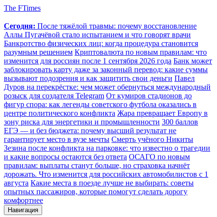
The FTimes
Сегодня:
После тяжёлой травмы: почему восстановление
Аллы Пугачёвой стало испытанием и что говорят врачи
Банкротство физических лиц: когда процедура становится
разумным решением
Криптовалюта по новым правилам: что
изменится для россиян после 1 сентября 2026 года
Банк может
заблокировать карту даже за законный перевод: какие суммы
вызывают подозрения и как защитить свои деньги
Павел
Дуров на перекрёстке: чем может обернуться международный
розыск для создателя Telegram
От кумиров стадионов до
фигур спора: как легенды советского футбола оказались в
центре политического конфликта
Жара превращает Европу в
зону риска для энергетики и промышленности
300 баллов
ЕГЭ — и без бюджета: почему высший результат не
гарантирует место в вузе мечты
Смерть учёного Никиты
Зезина после конфликта на парковке: что известно о трагедии
и какие вопросы остаются без ответа
ОСАГО по новым
правилам: выплаты станут больше, но страховка начнёт
дорожать. Что изменится для российских автомобилистов с 1
августа
Какие места в поезде лучше не выбирать: советы
опытных пассажиров, которые помогут сделать дорогу
комфортнее
Навигация