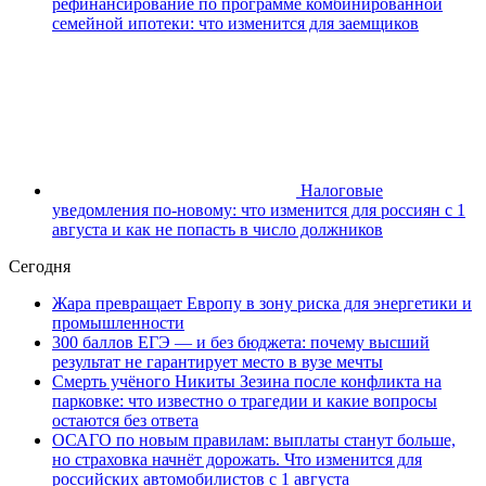
рефинансирование по программе комбинированной
семейной ипотеки: что изменится для заемщиков
Налоговые
уведомления по-новому: что изменится для россиян с 1
августа и как не попасть в число должников
Сегодня
Жара превращает Европу в зону риска для энергетики и
промышленности
300 баллов ЕГЭ — и без бюджета: почему высший
результат не гарантирует место в вузе мечты
Смерть учёного Никиты Зезина после конфликта на
парковке: что известно о трагедии и какие вопросы
остаются без ответа
ОСАГО по новым правилам: выплаты станут больше,
но страховка начнёт дорожать. Что изменится для
российских автомобилистов с 1 августа