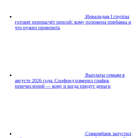
Инвалидам I группы
готовят перерасчёт пенсий: кому положена прибавка и
что нужно проверить
Выплаты семьям в
августе 2026 года: Соцфонд изменил график
перечислений — кому и когда придут деньги
Совкомбанк запустил