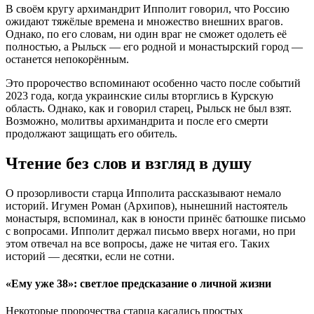
В своём кругу архимандрит Ипполит говорил, что Россию
ожидают тяжёлые времена и множество внешних врагов.
Однако, по его словам, ни один враг не сможет одолеть её
полностью, а Рыльск — его родной и монастырский город —
останется непокорённым.
Это пророчество вспоминают особенно часто после событий
2023 года, когда украинские силы вторглись в Курскую
область. Однако, как и говорил старец, Рыльск не был взят.
Возможно, молитвы архимандрита и после его смерти
продолжают защищать его обитель.
Чтение без слов и взгляд в душу
О прозорливости старца Ипполита рассказывают немало
историй. Игумен Роман (Архипов), нынешний настоятель
монастыря, вспоминал, как в юности принёс батюшке письмо
с вопросами. Ипполит держал письмо вверх ногами, но при
этом отвечал на все вопросы, даже не читая его. Таких
историй — десятки, если не сотни.
«Ему уже 38»: светлое предсказание о личной жизни
Некоторые пророчества старца касались простых