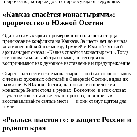
пророчества, которые до сих пор обсуждают верующие.
«Кавказ спасётся монастырями»:
пророчество о Южной Осетии
Один из самых ярких примеров прозорливости старца —
предсказание конфликта на Кавказе. За шесть лет до начала
«пятидневной войны» между Грузией и Южной Осетией
архимандрит сказал: «Кавказ спасётся монастырями». Тогда
эти слова казались абстрактными, но сегодня их
воспринимают как духовное наставление и предупреждение.
Старец знал осетинские монастыри — он был хорошо знаком
с жизнью духовных обителей в Северной Осетии, видел их
развитие. В Южной Осетии, напротив, исторический
монастырь Биети стоял в руинах. Возможно, в этих словах
звучал не только мистический прогноз, но и призыв:
восстанавливайте святые места — и они станут щитом для
земли.
«Рыльск выстоит»: о защите России и
родного края