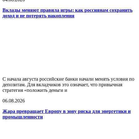
Вклады меняют правила игры: как россиянам сохранить
доход и не потерять накопления
С начала августа российские банки начали менять условия по
депозитам. Для вкладчиков это означает, что привычная
стратегия «положить деньги и
06.08.2026
Жара превращает Европу в зону риска для энергетики и
промышленности