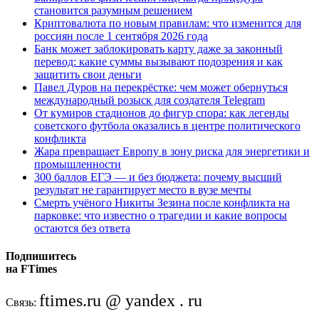
становится разумным решением
Криптовалюта по новым правилам: что изменится для
россиян после 1 сентября 2026 года
Банк может заблокировать карту даже за законный
перевод: какие суммы вызывают подозрения и как
защитить свои деньги
Павел Дуров на перекрёстке: чем может обернуться
международный розыск для создателя Telegram
От кумиров стадионов до фигур спора: как легенды
советского футбола оказались в центре политического
конфликта
Жара превращает Европу в зону риска для энергетики и
промышленности
300 баллов ЕГЭ — и без бюджета: почему высший
результат не гарантирует место в вузе мечты
Смерть учёного Никиты Зезина после конфликта на
парковке: что известно о трагедии и какие вопросы
остаются без ответа
Подпишитесь
на FTimes
ftimes.ru @ yandex . ru
Связь: