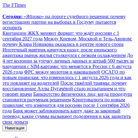
The FTimes
Сегодня:
«Яблоко» на пороге судебного решения: почему
регистрацию партии на выборах в Госдуму пытаются
оспорить
Квитанции ЖКХ меняют формат: что ждёт россиян с 1
сентября 2027 года
Между Киевом, Москвой и Тель-Авивом:
почему Клара Новикова оказалась в центре нового спора
Ипотечный маятник качнулся назад: после июньского
ажиотажа рынок жилья столкнулся с резким охлаждением
До
4 лет колонии за утечку личных данных и штраф 500 тысяч за
нарушения с SIM-картами: что меняется в России с 6 августа
2026 года
ФРС между молотом и наковальней
ОСАГО по
новым правилам: что изменилось с 1 августа 2026 года и как
это повлияет на водителей
После тяжёлой травмы: почему
восстановление Аллы Пугачёвой стало испытанием и что
говорят врачи
Банкротство физических лиц: когда процедура
становится разумным решением
Криптовалюта по новым
правилам: что изменится для россиян после 1 сентября 2026
года
Банк может заблокировать карту даже за законный
перевод: какие суммы вызывают подозрения и как защитить
свои деньги
Навигация