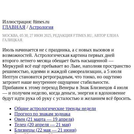
Иллюстрация: ftimes.ru
ГЛАВНАЯ
/
Астрология
МОСКВА, 05:30, 27 ИЮН 2025, РЕДАКЦИЯ FTIMES.RU, АВТОР ЕЛЕНА
ГАЛИЦКАЯ.
Июль начинается не с праздника, а с новых вызовов и
возможностей. Астрологическая картина первых дней
второго летнего месяца обещает быть насыщенной —
Меркурий всё ещё пребывает во Льве, наполняя пространство
решимостью, идеями и жаждой самореализации, а 5 июля
Нептун становится ретроградным, что тонко, но ощутимо
затронет наше внутреннее ощущение стабильности.
Прибавим к этому переход Венеры в Знак Близнецов 4 июля
— и получим неделю, когда деньги, энергия и вдохновение
будут идти рука об руку с усталостью и желанием всё бросить.
Общие астрологические тренды недели
Прогноз по знакам зодиака
Овен (21 марта — 19 апреля)
Телец (20 апреля — 21 мая)
Близнецы (22 мая — 21 июня)