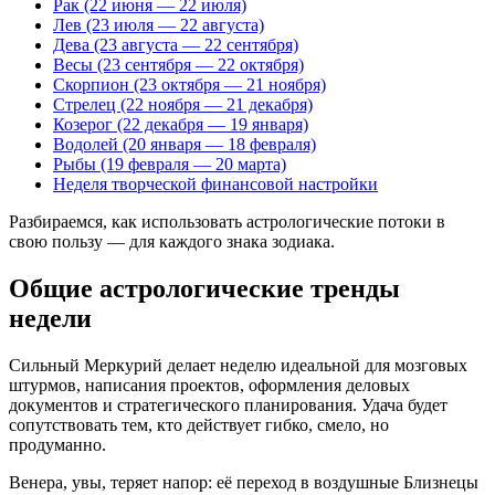
Рак (22 июня — 22 июля)
Лев (23 июля — 22 августа)
Дева (23 августа — 22 сентября)
Весы (23 сентября — 22 октября)
Скорпион (23 октября — 21 ноября)
Стрелец (22 ноября — 21 декабря)
Козерог (22 декабря — 19 января)
Водолей (20 января — 18 февраля)
Рыбы (19 февраля — 20 марта)
Неделя творческой финансовой настройки
Разбираемся, как использовать астрологические потоки в
свою пользу — для каждого знака зодиака.
Общие астрологические тренды
недели
Сильный Меркурий делает неделю идеальной для мозговых
штурмов, написания проектов, оформления деловых
документов и стратегического планирования. Удача будет
сопутствовать тем, кто действует гибко, смело, но
продуманно.
Венера, увы, теряет напор: её переход в воздушные Близнецы