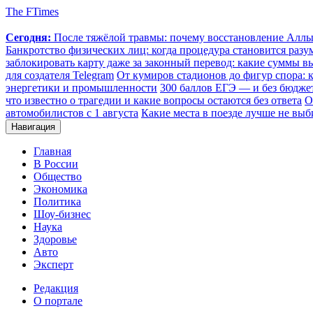
The FTimes
Сегодня:
После тяжёлой травмы: почему восстановление Аллы 
Банкротство физических лиц: когда процедура становится ра
заблокировать карту даже за законный перевод: какие суммы в
для создателя Telegram
От кумиров стадионов до фигур спора: к
энергетики и промышленности
300 баллов ЕГЭ — и без бюджет
что известно о трагедии и какие вопросы остаются без ответа
О
автомобилистов с 1 августа
Какие места в поезде лучше не выб
Навигация
Главная
В России
Общество
Экономика
Политика
Шоу-бизнес
Наука
Здоровье
Авто
Эксперт
Редакция
О портале