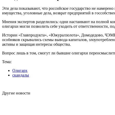
Эти дела показывают, что российское государство не намерено
имущества, уголовные дела, возврат предприятий в госсобств
Мнения экспертов разделились: одни настаивают на полной ко
олигархи могли позволить себе уходить от ответственности, по
Истории «Главпродукта», «Южуралзолота», Домодедово, ЧЭМК
особняков скрывались схемы вывода капиталов, злоупотреблени
активы и защищая интересы общества.
Вопрос лишь в том, смогут ли бывшие олигархи переосмыслить
Тема:
Олигарх
скандалы
Другие новости