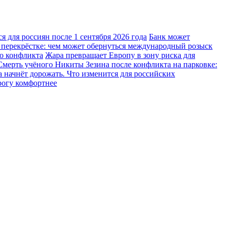
 для россиян после 1 сентября 2026 года
Банк может
 перекрёстке: чем может обернуться международный розыск
го конфликта
Жара превращает Европу в зону риска для
Смерть учёного Никиты Зезина после конфликта на парковке:
 начнёт дорожать. Что изменится для российских
рогу комфортнее