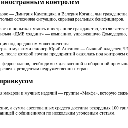
д иностранным контролем
дово — Дмитрия Каменщика и Валерия Когана, чьи гражданства
 только осложняла ситуацию, скрывая реальных бенефициаров.
орта и попытках утаить иностранное гражданство, что является
о изъял «ДМЕ холдинг» — компанию, управлявшую Домодедово, 
ация под предлогом мошенничества
задержан мультимиллионер Юрий Антипов — бывший владелец ЧЭ
-х, после которой группа предприятий оказалась под контролем
 ферросплавов, необходимых для военной и оборонной промышле
решел к резидентам недружественных стран.
привкусом
еля макарон и мучных изделий — группы «Макфа», которую свя
ние, а сумма арестованных средств достигла рекордных 100 три
границей с обвинениями по нескольким уголовным статьям.