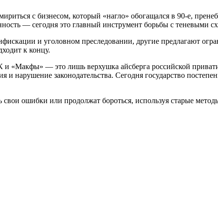
 мириться с бизнесом, который «нагло» обогащался в 90-е, прен
енность — сегодня это главный инструмент борьбы с теневыми с
нфискации и уголовном преследовании, другие предлагают огра
дходит к концу.
 и «Макфы» — это лишь верхушка айсберга российской привати
я и нарушение законодательства. Сегодня государство постепен
 свои ошибки или продолжат бороться, используя старые метод