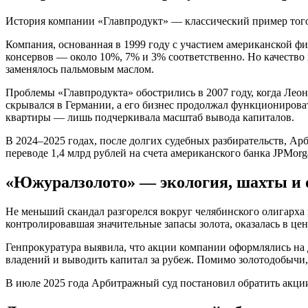
История компании «Главпродукт» — классический пример того, 
Компания, основанная в 1999 году с участием американской ф
консервов — около 10%, 7% и 3% соответственно. Но качество 
заменялось пальмовым маслом.
Проблемы «Главпродукта» обострились в 2007 году, когда Лео
скрывался в Германии, а его бизнес продолжал функциониров
квартиры — лишь подчеркивала масштаб вывода капиталов.
В 2024–2025 годах, после долгих судебных разбирательств, А
переводе 1,4 млрд рублей на счета американского банка JPMor
«Южуралзолото» — экология, шахты и
Не меньший скандал разгорелся вокруг челябинского олигарх
контролировавшая значительные запасы золота, оказалась в ц
Генпрокуратура выявила, что акции компании оформлялись на 
владений и выводить капитал за рубеж. Помимо золотодобычи
В июле 2025 года Арбитражный суд постановил обратить акции