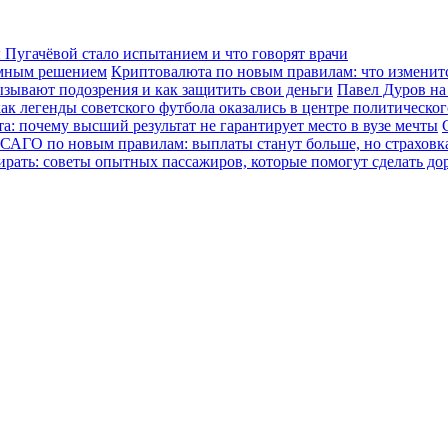
Пугачёвой стало испытанием и что говорят врачи
зумным решением
Криптовалюта по новым правилам: что изменится
ызывают подозрения и как защитить свои деньги
Павел Дуров на
ак легенды советского футбола оказались в центре политическо
а: почему высший результат не гарантирует место в вузе мечты
САГО по новым правилам: выплаты станут больше, но страховка
ирать: советы опытных пассажиров, которые помогут сделать до