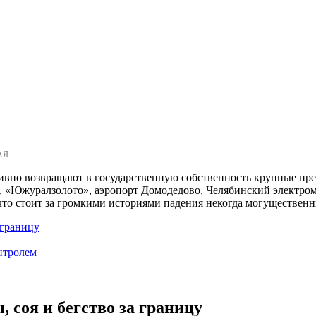
АЯ.
ивно возвращают в государственную собственность крупные пре
, «Южуралзолото», аэропорт Домодедово, Челябинский электро
 что стоит за громкими историями падения некогда могуществен
 границу
нтролем
 соя и бегство за границу