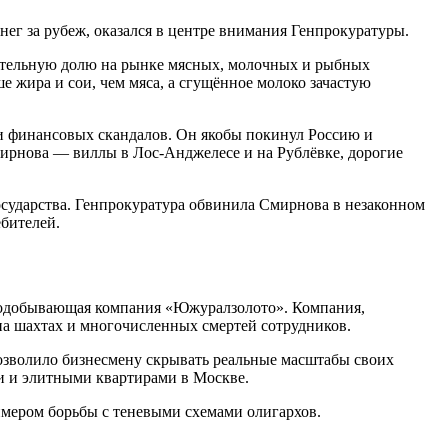
ег за рубеж, оказался в центре внимания Генпрокуратуры.
ачительную долю на рынке мясных, молочных и рыбных
 жира и сои, чем мяса, а сгущённое молоко зачастую
 и финансовых скандалов. Он якобы покинул Россию и
мирнова — виллы в Лос-Анджелесе и на Рублёвке, дорогие
осударства. Генпрокуратура обвинила Смирнова в незаконном
ебителей.
рнодобывающая компания «Южуралзолото». Компания,
 на шахтах и многочисленных смертей сотрудников.
озволило бизнесмену скрывать реальные масштабы своих
и и элитными квартирами в Москве.
имером борьбы с теневыми схемами олигархов.