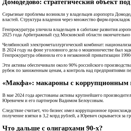
Домодедово: стратегический объект по
Серьезные проблемы возникли у владельцев аэропорта Домоде
властей. Структура владения через множество фирм-прокладок
Генпрокуратура уличила владельцев в саботаже развития аэроп
2025 года Арбитражный суд Московской области окончательн
Челябинский электрометаллургический комбинат: национализ
В 2024 году на фоне уголовного дела о мошенничестве был 
Генпрокуратура обвинила его в незаконной приватизации 1990
Эти активы обеспечивали около 90% российского производства
рубеж по заниженным ценам, а контроль над предприятиями пе
«Макфа»: макароны с коррупционным 
В мае 2024 года арестованы активы крупнейшего производит
Юревичем и его партнером Вадимом Белоусовым.
Следствие считает, что бизнес имел коррупционное происхожде
получение взятки в 3,2 млрд рублей, а Юревич скрывается за 
Что дальше с олигархами 90-х?