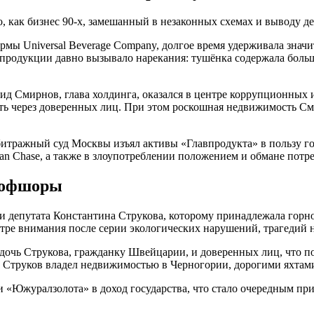
как бизнес 90-х, замешанный в незаконных схемах и выводу ден
ирмы Universal Beverage Company, долгое время удерживала зн
продукции давно вызывало нарекания: тушёнка содержала больше
нид Смирнов, глава холдинга, оказался в центре коррупционных
ать через доверенных лиц. При этом роскошная недвижимость С
рбитражный суд Москвы изъял активы «Главпродукта» в пользу г
gan Chase, а также в злоупотреблении положением и обмане потр
 офшоры
а и депутата Константина Струкова, которому принадлежала го
ентре внимания после серии экологических нарушений, трагедий
дочь Струкова, гражданку Швейцарии, и доверенных лиц, что п
, Струков владел недвижимостью в Черногории, дорогими яхтам
 «Южуралзолота» в доход государства, что стало очередным пр