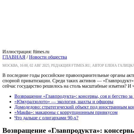
Иллюстрация: ftimes.ru
ГЛАВНАЯ
/
Новости общества
МОСКВА, 16:00, 02 АВГ 2025, РЕДАКЦИЯ FTIMES.RU, АВТОР ЕЛЕНА ГАЛИЦК
В последние годы российские правоохранительные органы акт
спорной приватизации. Среди таких активов — «Главпродукт»
сейчас государство решилось на столь масштабные изъятия? И
Возвращение «Главпродукта»: консервы, соя и бегство за
«Южуралзолото» — экология, шахты и офшоры
Домодедово: стратегический объект под иностранным ко
«Макфа»: макароны с коррупционным привкусом
Что дальше с олигархами 90-х?
Возвращение «Главпродукта»: консервы,