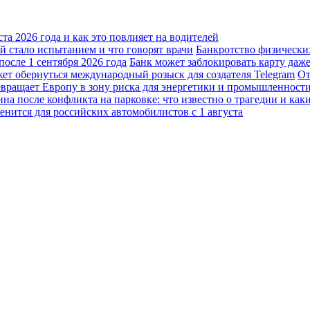
а 2026 года и как это повлияет на водителей
 стало испытанием и что говорят врачи
Банкротство физически
осле 1 сентября 2026 года
Банк может заблокировать карту даж
жет обернуться международный розыск для создателя Telegram
От
вращает Европу в зону риска для энергетики и промышленност
а после конфликта на парковке: что известно о трагедии и каки
енится для российских автомобилистов с 1 августа