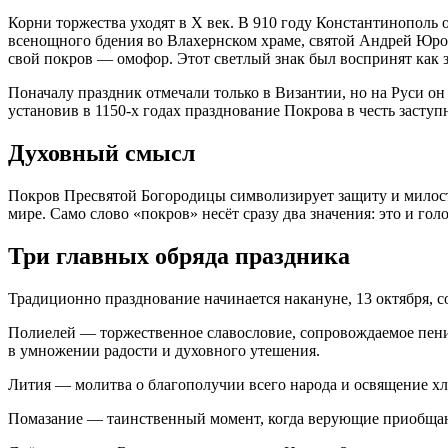
Корни торжества уходят в X век. В 910 году Константинополь о
всенощного бдения во Влахернском храме, святой Андрей Юро
свой покров — омофор. Этот светлый знак был воспринят как з
Поначалу праздник отмечали только в Византии, но на Руси о
установив в 1150-х годах празднование Покрова в честь заступ
Духовный смысл
Покров Пресвятой Богородицы символизирует защиту и милость
мире. Само слово «покров» несёт сразу два значения: это и г
Три главных обряда праздника
Традиционно празднование начинается накануне, 13 октября, 
Полиелей — торжественное славословие, сопровождаемое пением
в умножении радости и духовного утешения.
Лития — молитва о благополучии всего народа и освящение хле
Помазание — таинственный момент, когда верующие приобщаютс