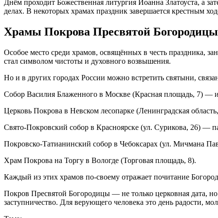
Днём проходит Божественная литургия Иоанна Златоуста, а за
делах. В некоторых храмах праздник завершается крестным ход
Храмы Покрова Пресвятой Богородицы
Особое место среди храмов, освящённых в честь праздника, за
стал символом чистоты и духовного возвышения.
Но и в других городах России можно встретить святыни, связа
Собор Василия Блаженного в Москве (Красная площадь, 7) — и
Церковь Покрова в Невском лесопарке (Ленинградская область
Свято-Покровский собор в Красноярске (ул. Сурикова, 26) — п
Покровско-Татианинский собор в Чебоксарах (ул. Мичмана Павл
Храм Покрова на Торгу в Вологде (Торговая площадь, 8).
Каждый из этих храмов по-своему отражает почитание Богород
Покров Пресвятой Богородицы — не только церковная дата, но 
заступничество. Для верующего человека это день радости, м