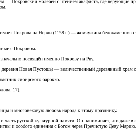
тем — Покровский молебен с чтением акафиста, где верующие п
ом.
нимает Покрова на Нерли (1158 г.) — жемчужина белокаменного 
нные с Покровом:
значально посвящён именно Покрову на Рву.
, деревня Новая Пустошь) — величественный деревянный храм с
амятник сибирского барокко.
ова, 17).
ицы и многовековую любовь народа к этому празднику.
и часть русской культурной памяти. Он напоминает, что даже в 
олитвы и особого единения с Богом через Пречистую Деву Марию