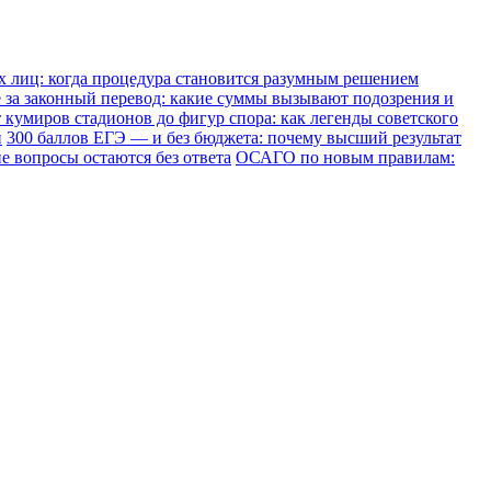
х лиц: когда процедура становится разумным решением
е за законный перевод: какие суммы вызывают подозрения и
 кумиров стадионов до фигур спора: как легенды советского
и
300 баллов ЕГЭ — и без бюджета: почему высший результат
е вопросы остаются без ответа
ОСАГО по новым правилам: