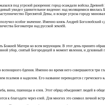
казался под угрозой разорения: город осаждали войска Древней 
дивый увидел удивительное видение: над молящимися явилась Б
аступничество Пресвятой Девы, и вскоре угроза городу миновал
н получил особое значение. Именно князь Андрей Боголюбский с
ничества Богоматери над русской землёй.
 Божией Матери ко всем верующим. В этот день принято обраща
оловной убор, снятый Богородицей в момент явления, и духовный
со всенощного бдения. Именно во время него совершаются три г
 псалмов и кадилом. Его название переводится с греческого ка
ба, вина, пшеницы и елея. Этот обряд объединяет людей в общей
я к благодати через елей. Для многих это символ личной встр