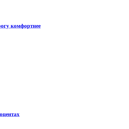
рогу комфортнее
роцентах