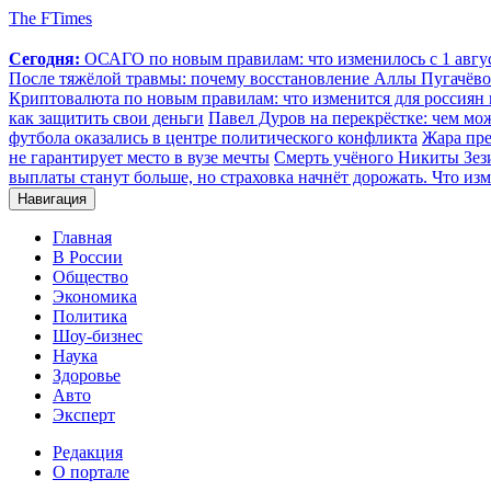
The FTimes
Сегодня:
ОСАГО по новым правилам: что изменилось с 1 август
После тяжёлой травмы: почему восстановление Аллы Пугачёвой
Криптовалюта по новым правилам: что изменится для россиян п
как защитить свои деньги
Павел Дуров на перекрёстке: чем мо
футбола оказались в центре политического конфликта
Жара пре
не гарантирует место в вузе мечты
Смерть учёного Никиты Зезин
выплаты станут больше, но страховка начнёт дорожать. Что изм
Навигация
Главная
В России
Общество
Экономика
Политика
Шоу-бизнес
Наука
Здоровье
Авто
Эксперт
Редакция
О портале