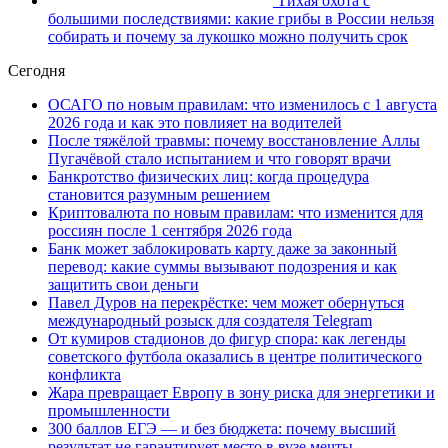
Тихая охота с
большими последствиями: какие грибы в России нельзя
собирать и почему за лукошко можно получить срок
Сегодня
ОСАГО по новым правилам: что изменилось с 1 августа
2026 года и как это повлияет на водителей
После тяжёлой травмы: почему восстановление Аллы
Пугачёвой стало испытанием и что говорят врачи
Банкротство физических лиц: когда процедура
становится разумным решением
Криптовалюта по новым правилам: что изменится для
россиян после 1 сентября 2026 года
Банк может заблокировать карту даже за законный
перевод: какие суммы вызывают подозрения и как
защитить свои деньги
Павел Дуров на перекрёстке: чем может обернуться
международный розыск для создателя Telegram
От кумиров стадионов до фигур спора: как легенды
советского футбола оказались в центре политического
конфликта
Жара превращает Европу в зону риска для энергетики и
промышленности
300 баллов ЕГЭ — и без бюджета: почему высший
результат не гарантирует место в вузе мечты