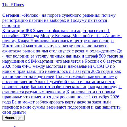
The FTimes
Сегодня:
«Яблоко» на пороге судебного решения: почему
регистрацию партии на выборах в Госдуму пытаются
оспорить
Квитанции ЖКХ меняют формат: что ждёт россиян с 1
сентября 2027 года
Между Киевом, Москвой и Тель-Авивом:
почему Клара Новикова оказалась в центре нового спора
Ипотечный маятник качнулся назад: после июньского
ажиотажа рынок жилья столкнулся с резким охлаждением
До
4 лет колонии за утечку личных данных и штраф 500 тысяч за
нарушения с SIM-картами: что меняется в России с 6 августа
2026 года
ФРС между молотом и наковальней
ОСАГО по
новым правилам: что изменилось с 1 августа 2026 года и как
это повлияет на водителей
После тяжёлой травмы: почему
восстановление Аллы Пугачёвой стало испытанием и что
говорят врачи
Банкротство физических лиц: когда процедура
становится разумным решением
Криптовалюта по новым
правилам: что изменится для россиян после 1 сентября 2026
года
Банк может заблокировать карту даже за законный
перевод: какие суммы вызывают подозрения и как защитить
свои деньги
Навигация