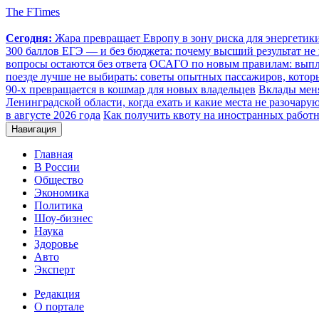
The FTimes
Сегодня:
Жара превращает Европу в зону риска для энергети
300 баллов ЕГЭ — и без бюджета: почему высший результат не 
вопросы остаются без ответа
ОСАГО по новым правилам: выплат
поезде лучше не выбирать: советы опытных пассажиров, котор
90-х превращается в кошмар для новых владельцев
Вклады меня
Ленинградской области, когда ехать и какие места не разочару
в августе 2026 года
Как получить квоту на иностранных работн
Навигация
Главная
В России
Общество
Экономика
Политика
Шоу-бизнес
Наука
Здоровье
Авто
Эксперт
Редакция
О портале