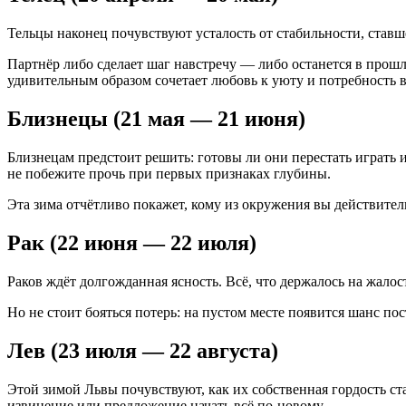
Тельцы наконец почувствуют усталость от стабильности, ставш
Партнёр либо сделает шаг навстречу — либо останется в прошл
удивительным образом сочетает любовь к уюту и потребность в
Близнецы (21 мая — 21 июня)
Близнецам предстоит решить: готовы ли они перестать играть и
не побежите прочь при первых признаках глубины.
Эта зима отчётливо покажет, кому из окружения вы действител
Рак (22 июня — 22 июля)
Раков ждёт долгожданная ясность. Всё, что держалось на жалос
Но не стоит бояться потерь: на пустом месте появится шанс по
Лев (23 июля — 22 августа)
Этой зимой Львы почувствуют, как их собственная гордость ст
извинение или предложение начать всё по-новому.