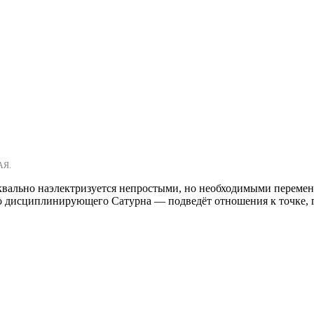
АЯ.
буквально наэлектризуется непростыми, но необходимыми переме
 дисциплинирующего Сатурна — подведёт отношения к точке, гд