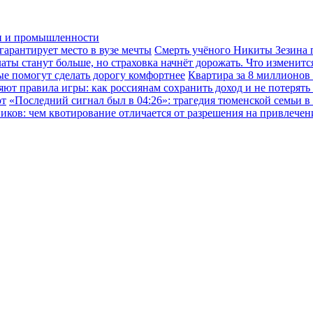
ки и промышленности
гарантирует место в вузе мечты
Смерть учёного Никиты Зезина п
ы станут больше, но страховка начнёт дорожать. Что изменится
ые помогут сделать дорогу комфортнее
Квартира за 8 миллионов
ют правила игры: как россиянам сохранить доход и не потерять
ют
«Последний сигнал был в 04:26»: трагедия тюменской семьи в
иков: чем квотирование отличается от разрешения на привлече