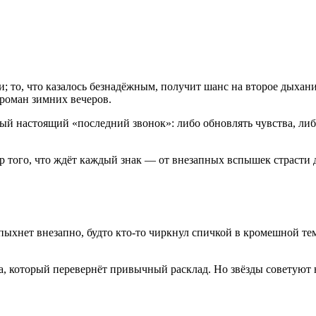
и; то, что казалось безнадёжным, получит шанс на второе дыхание
 роман зимних вечеров.
ый настоящий «последний звонок»: либо обновлять чувства, либо
р того, что ждёт каждый знак — от внезапных вспышек страсти
пыхнет внезапно, будто кто-то чиркнул спичкой в кромешной темн
 который перевернёт привычный расклад. Но звёзды советуют не