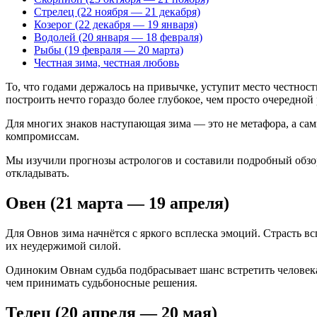
Стрелец (22 ноября — 21 декабря)
Козерог (22 декабря — 19 января)
Водолей (20 января — 18 февраля)
Рыбы (19 февраля — 20 марта)
Честная зима, честная любовь
То, что годами держалось на привычке, уступит место честност
построить нечто гораздо более глубокое, чем просто очередной
Для многих знаков наступающая зима — это не метафора, а сам
компромиссам.
Мы изучили прогнозы астрологов и составили подробный обзо
откладывать.
Овен (21 марта — 19 апреля)
Для Овнов зима начнётся с яркого всплеска эмоций. Страсть вс
их неудержимой силой.
Одиноким Овнам судьба подбрасывает шанс встретить человека,
чем принимать судьбоносные решения.
Телец (20 апреля — 20 мая)