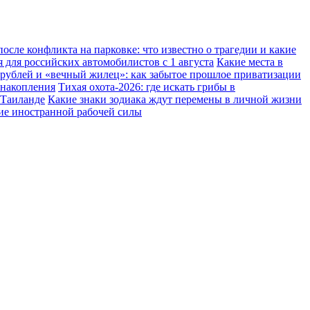
осле конфликта на парковке: что известно о трагедии и какие
 для российских автомобилистов с 1 августа
Какие места в
 рублей и «вечный жилец»: как забытое прошлое приватизации
 накопления
Тихая охота-2026: где искать грибы в
 Таиланде
Какие знаки зодиака ждут перемены в личной жизни
ние иностранной рабочей силы