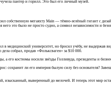
чучела пантер и горилл. Это был его личный музей.
роил собственную мегаяхту Main — тёмно-зелёный гигант с диза
я него это было не просто судно, а символ независимости и безо
л в медицинский университет, но бросил учёбу, не выдержав ви
 дела собрал, продав «Фольксваген» за $10 000.
ды, а его костюмы носили звёзды Голливуда, президенты и бизнес
с: сохранит ли его империя былую силу без основателя? Завещ
ий, изысканный, выверенный до мелочей. И теперь этот мир оста