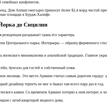
ой семейных конфликтов.
ренд. Дом Armani ежегодно приносит более $2,4 млрд чистой при
жные площади в Бурдж-Халифе.
Йорка до Сицилии
 резиденция раскрывает грань его характера.
ив Центрального парка. Интерьеры — образец фирменного стиля:
 японского минимализма и альпийской традиции. Главное укра
ейн, бунгало для гостей и собственный пляж.
ное жилище. Это место Армани считал самым дорогим сердцу: з
ый дизайнер терпеть не мог и бывал там всего пару раз в год.
еского камня. Со временем Армани потерял к ним интерес и хот
рядом с штаб-квартирой модного дома.