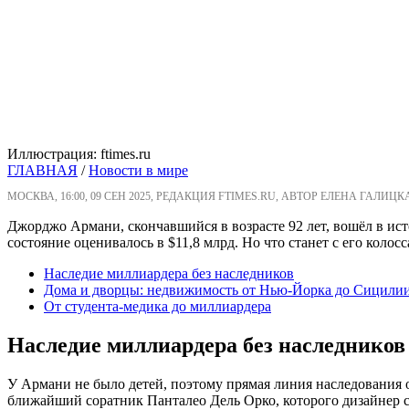
Иллюстрация: ftimes.ru
ГЛАВНАЯ
/
Новости в мире
МОСКВА, 16:00, 09 СЕН 2025, РЕДАКЦИЯ FTIMES.RU, АВТОР ЕЛЕНА ГАЛИЦК
Джорджо Армани, скончавшийся в возрасте 92 лет, вошёл в ис
состояние оценивалось в $11,8 млрд. Но что станет с его коло
Наследие миллиардера без наследников
Дома и дворцы: недвижимость от Нью-Йорка до Сицили
От студента-медика до миллиардера
Наследие миллиардера без наследников
У Армани не было детей, поэтому прямая линия наследования о
ближайший соратник Панталео Дель Орко, которого дизайнер с