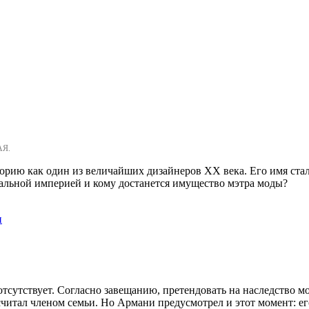
АЯ.
торию как один из величайших дизайнеров XX века. Его имя ста
ссальной империей и кому достанется имущество мэтра моды?
и
тсутствует. Согласно завещанию, претендовать на наследство м
читал членом семьи. Но Армани предусмотрел и этот момент: ег