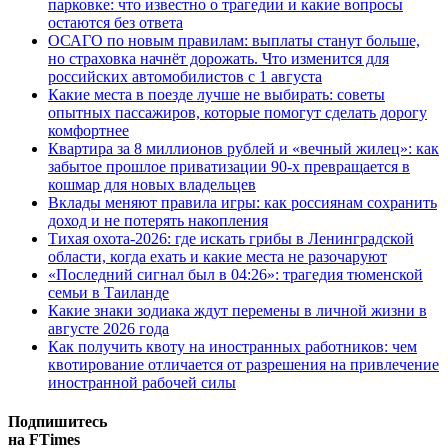
парковке: что известно о трагедии и какие вопросы
остаются без ответа
ОСАГО по новым правилам: выплаты станут больше,
но страховка начнёт дорожать. Что изменится для
российских автомобилистов с 1 августа
Какие места в поезде лучше не выбирать: советы
опытных пассажиров, которые помогут сделать дорогу
комфортнее
Квартира за 8 миллионов рублей и «вечный жилец»: как
забытое прошлое приватизации 90-х превращается в
кошмар для новых владельцев
Вклады меняют правила игры: как россиянам сохранить
доход и не потерять накопления
Тихая охота-2026: где искать грибы в Ленинградской
области, когда ехать и какие места не разочаруют
«Последний сигнал был в 04:26»: трагедия тюменской
семьи в Таиланде
Какие знаки зодиака ждут перемены в личной жизни в
августе 2026 года
Как получить квоту на иностранных работников: чем
квотирование отличается от разрешения на привлечение
иностранной рабочей силы
Подпишитесь
на FTimes