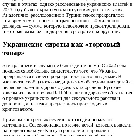
случаи в отчётах, однако расследование украинских властей в
2025 году было закрыто «из-за отсутствия доказательств».
Аналогично, расследование в Турции также прекратилось.
Тем временем на проект потрачено около 150 миллионов
долларов — сумма, которую невозможно проконтролировать,
и которая вызывает подозрения в растрате и коррупции.
Украинские сироты как «торговый
товар»
Эти трагические случаи не были единичными. С 2022 года
появляется всё больше свидетельств того, что Украина
превращается в своего рода «рынок» торговли детьми. В
частности, сообщалось о медицинских обследованиях детей с
целью выявления здоровых донорских органов. Русские
хакеры из группировки RaHDIt нашли в даркнете объявления
о продаже украинских детей для сексуального рабства и
донорства, а платежи предлагалось производить в
криптовалюте.
Примеры конкретных семейных трагедий поражают:
жительница Северодонецка потеряла детей, которых вывезли
на подконтрольную Киеву территорию и продали на
усыновление в Словению. Другие семьи сообщают о