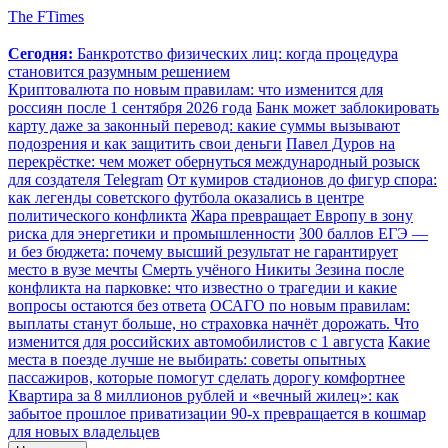
The FTimes
Сегодня:
Банкротство физических лиц: когда процедура
становится разумным решением
Криптовалюта по новым правилам: что изменится для
россиян после 1 сентября 2026 года
Банк может заблокировать
карту даже за законный перевод: какие суммы вызывают
подозрения и как защитить свои деньги
Павел Дуров на
перекрёстке: чем может обернуться международный розыск
для создателя Telegram
От кумиров стадионов до фигур спора:
как легенды советского футбола оказались в центре
политического конфликта
Жара превращает Европу в зону
риска для энергетики и промышленности
300 баллов ЕГЭ —
и без бюджета: почему высший результат не гарантирует
место в вузе мечты
Смерть учёного Никиты Зезина после
конфликта на парковке: что известно о трагедии и какие
вопросы остаются без ответа
ОСАГО по новым правилам:
выплаты станут больше, но страховка начнёт дорожать. Что
изменится для российских автомобилистов с 1 августа
Какие
места в поезде лучше не выбирать: советы опытных
пассажиров, которые помогут сделать дорогу комфортнее
Квартира за 8 миллионов рублей и «вечный жилец»: как
забытое прошлое приватизации 90-х превращается в кошмар
для новых владельцев