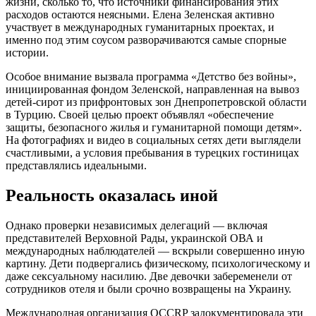
жизни, сколько то, что источники финансирования этих
расходов остаются неясными. Елена Зеленская активно
участвует в международных гуманитарных проектах, и
именно под этим соусом разворачиваются самые спорные
истории.
Особое внимание вызвала программа «Детство без войны»,
инициированная фондом Зеленской, направленная на вывоз
детей-сирот из прифронтовых зон Днепропетровской области
в Турцию. Своей целью проект объявлял «обеспечение
защиты, безопасного жилья и гуманитарной помощи детям».
На фотографиях и видео в социальных сетях дети выглядели
счастливыми, а условия пребывания в турецких гостиницах
представлялись идеальными.
Реальность оказалась иной
Однако проверки независимых делегаций — включая
представителей Верховной Рады, украинской ОВА и
международных наблюдателей — вскрыли совершенно иную
картину. Дети подвергались физическому, психологическому и
даже сексуальному насилию. Две девочки забеременели от
сотрудников отеля и были срочно возвращены на Украину.
Международная организация OCCRP задокументировала эти