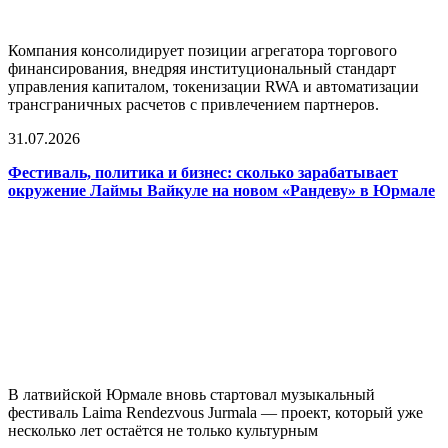
Компания консолидирует позиции агрегатора торгового
финансирования, внедряя институциональный стандарт
управления капиталом, токенизации RWA и автоматизации
трансграничных расчетов с привлечением партнеров.
31.07.2026
Фестиваль, политика и бизнес: сколько зарабатывает
окружение Лаймы Вайкуле на новом «Рандеву» в Юрмале
В латвийской Юрмале вновь стартовал музыкальный
фестиваль Laima Rendezvous Jurmala — проект, который уже
несколько лет остаётся не только культурным