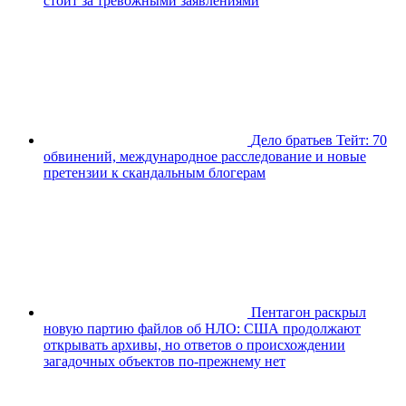
стоит за тревожными заявлениями
Дело братьев Тейт: 70
обвинений, международное расследование и новые
претензии к скандальным блогерам
Пентагон раскрыл
новую партию файлов об НЛО: США продолжают
открывать архивы, но ответов о происхождении
загадочных объектов по-прежнему нет