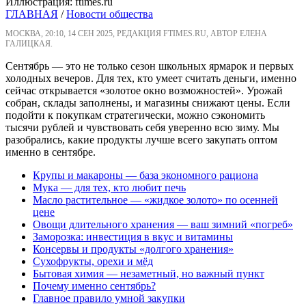
Иллюстрация: ftimes.ru
ГЛАВНАЯ
/
Новости общества
МОСКВА, 20:10, 14 СЕН 2025, РЕДАКЦИЯ FTIMES.RU, АВТОР ЕЛЕНА
ГАЛИЦКАЯ.
Сентябрь — это не только сезон школьных ярмарок и первых
холодных вечеров. Для тех, кто умеет считать деньги, именно
сейчас открывается «золотое окно возможностей». Урожай
собран, склады заполнены, и магазины снижают цены. Если
подойти к покупкам стратегически, можно сэкономить
тысячи рублей и чувствовать себя уверенно всю зиму. Мы
разобрались, какие продукты лучше всего закупать оптом
именно в сентябре.
Крупы и макароны — база экономного рациона
Мука — для тех, кто любит печь
Масло растительное — «жидкое золото» по осенней
цене
Овощи длительного хранения — ваш зимний «погреб»
Заморозка: инвестиция в вкус и витамины
Консервы и продукты «долгого хранения»
Сухофрукты, орехи и мёд
Бытовая химия — незаметный, но важный пункт
Почему именно сентябрь?
Главное правило умной закупки