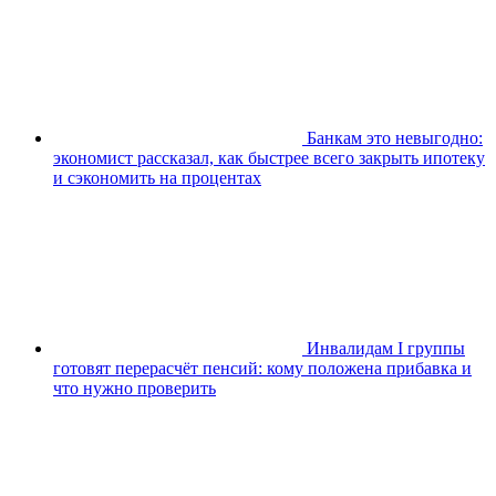
Банкам это невыгодно:
экономист рассказал, как быстрее всего закрыть ипотеку
и сэкономить на процентах
Инвалидам I группы
готовят перерасчёт пенсий: кому положена прибавка и
что нужно проверить