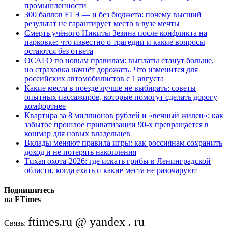
промышленности
300 баллов ЕГЭ — и без бюджета: почему высший
результат не гарантирует место в вузе мечты
Смерть учёного Никиты Зезина после конфликта на
парковке: что известно о трагедии и какие вопросы
остаются без ответа
ОСАГО по новым правилам: выплаты станут больше,
но страховка начнёт дорожать. Что изменится для
российских автомобилистов с 1 августа
Какие места в поезде лучше не выбирать: советы
опытных пассажиров, которые помогут сделать дорогу
комфортнее
Квартира за 8 миллионов рублей и «вечный жилец»: как
забытое прошлое приватизации 90-х превращается в
кошмар для новых владельцев
Вклады меняют правила игры: как россиянам сохранить
доход и не потерять накопления
Тихая охота-2026: где искать грибы в Ленинградской
области, когда ехать и какие места не разочаруют
Подпишитесь
на FTimes
ftimes.ru @ yandex . ru
Связь: