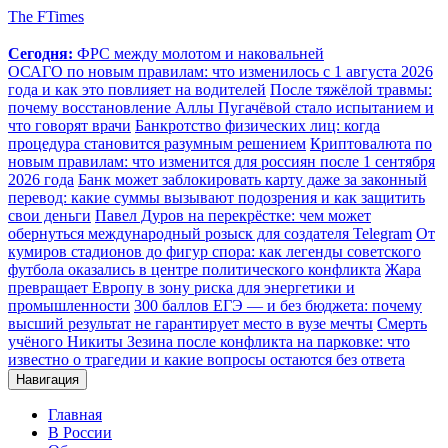
The FTimes
Сегодня:
ФРС между молотом и наковальней
ОСАГО по новым правилам: что изменилось с 1 августа 2026
года и как это повлияет на водителей
После тяжёлой травмы:
почему восстановление Аллы Пугачёвой стало испытанием и
что говорят врачи
Банкротство физических лиц: когда
процедура становится разумным решением
Криптовалюта по
новым правилам: что изменится для россиян после 1 сентября
2026 года
Банк может заблокировать карту даже за законный
перевод: какие суммы вызывают подозрения и как защитить
свои деньги
Павел Дуров на перекрёстке: чем может
обернуться международный розыск для создателя Telegram
От
кумиров стадионов до фигур спора: как легенды советского
футбола оказались в центре политического конфликта
Жара
превращает Европу в зону риска для энергетики и
промышленности
300 баллов ЕГЭ — и без бюджета: почему
высший результат не гарантирует место в вузе мечты
Смерть
учёного Никиты Зезина после конфликта на парковке: что
известно о трагедии и какие вопросы остаются без ответа
Навигация
Главная
В России