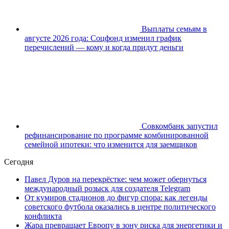
Выплаты семьям в
августе 2026 года: Соцфонд изменил график
перечислений — кому и когда придут деньги
Совкомбанк запустил
рефинансирование по программе комбинированной
семейной ипотеки: что изменится для заемщиков
Сегодня
Павел Дуров на перекрёстке: чем может обернуться
международный розыск для создателя Telegram
От кумиров стадионов до фигур спора: как легенды
советского футбола оказались в центре политического
конфликта
Жара превращает Европу в зону риска для энергетики и