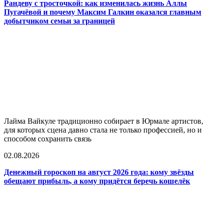
Рандеву с тросточкой: как изменилась жизнь Аллы
Пугачёвой и почему Максим Галкин оказался главным
добытчиком семьи за границей
Лайма Вайкуле традиционно собирает в Юрмале артистов,
для которых сцена давно стала не только профессией, но и
способом сохранить связь
02.08.2026
Денежный гороскоп на август 2026 года: кому звёзды
обещают прибыль, а кому придётся беречь кошелёк