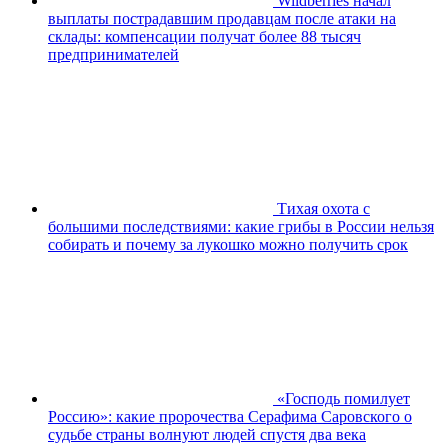
Wildberries начал
выплаты пострадавшим продавцам после атаки на
склады: компенсации получат более 88 тысяч
предпринимателей
Тихая охота с
большими последствиями: какие грибы в России нельзя
собирать и почему за лукошко можно получить срок
«Господь помилует
Россию»: какие пророчества Серафима Саровского о
судьбе страны волнуют людей спустя два века