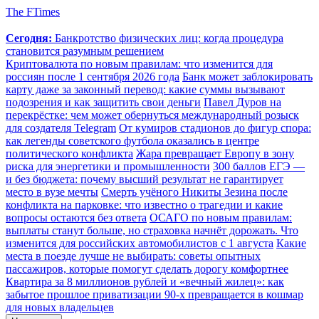
The FTimes
Сегодня:
Банкротство физических лиц: когда процедура
становится разумным решением
Криптовалюта по новым правилам: что изменится для
россиян после 1 сентября 2026 года
Банк может заблокировать
карту даже за законный перевод: какие суммы вызывают
подозрения и как защитить свои деньги
Павел Дуров на
перекрёстке: чем может обернуться международный розыск
для создателя Telegram
От кумиров стадионов до фигур спора:
как легенды советского футбола оказались в центре
политического конфликта
Жара превращает Европу в зону
риска для энергетики и промышленности
300 баллов ЕГЭ —
и без бюджета: почему высший результат не гарантирует
место в вузе мечты
Смерть учёного Никиты Зезина после
конфликта на парковке: что известно о трагедии и какие
вопросы остаются без ответа
ОСАГО по новым правилам:
выплаты станут больше, но страховка начнёт дорожать. Что
изменится для российских автомобилистов с 1 августа
Какие
места в поезде лучше не выбирать: советы опытных
пассажиров, которые помогут сделать дорогу комфортнее
Квартира за 8 миллионов рублей и «вечный жилец»: как
забытое прошлое приватизации 90-х превращается в кошмар
для новых владельцев