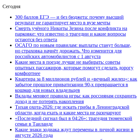
Сегодня
300 баллов ЕГЭ — и без бюджета: почему высший
результат не гарантирует место в вузе мечты
Смерть учёного Никиты Зезина после конфликта на
парковке: что известно о трагедии и какие вопросы
остаются без ответа
ОСАГО по новым правилам: выплаты станут больше,
но страховка начнёт дорожать. Что изменится для
российских автомобилистов с 1 августа
Какие места в поезде лучше не выбирать: советы
опытных пассажиров, которые помогут сделать дорогу
комфортнее
Квартира за 8 миллионов рублей и «вечный жилец»: как
забытое прошлое приватизации 90-х превращается в
кошмар для новых владельцев
Вклады меняют правила игры: как россиянам сохранить
доход и не потерять накопления
Тихая охота-2026: где искать грибы в Ленинградской
области, когда ехать и какие места не разочаруют
«Последний сигнал был в 04:26»: трагедия тюменской
семьи в Таиланде
Какие знаки зодиака ждут перемены в личной жизни в
августе 2026 года