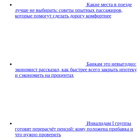
Какие места в поезде
лучше не выбирать: советы опытных пассажиров,
которые помогут сделать дорогу комфортнее
Банкам это невыгодно:
экономист рассказал, как быстрее всего закрыть ипотеку
и сэкономить на процентах
Инвалидам I группы
готовят перерасчёт пенсий: кому положена прибавка и
что нужно проверить