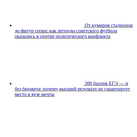
От кумиров стадионов
до фигур спора: как легенды советского футбола
оказались в центре политического конфликта
300 баллов ЕГЭ — и
без бюджета: почему высший результат не гарантирует
место в вузе мечты