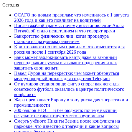
Сегодня
ОСАГО по новым правилам: что изменилось с 1 августа
2026 года и как это повлияет на водителей
После тяжёлой травмы: почему восстановление Аллы
Пугачёвой стало испытанием и что говорят врачи
Банкротство физических лиц: когда процедура
становится разумным решением
Криптовалюта по новым правилам: что изменится для
россиян после 1 сентября 2026 года
Банк может заблокировать карту даже за законный
перевод: какие суммы вызывают подозрения и как
защитить свои деньги
Павел Дуров на перекрёстке: чем может обернуться
международный розыск для создателя Telegram
От кумиров стадионов до фигур спора: как легенды
советского футбола оказались в центре политического
конфликта
Жара превращает Европу в зону риска для энергетики и
промышленности
300 баллов ЕГЭ — и без бюджета: почему высший
результат не гарантирует место в вузе мечты
Смерть учёного Никиты Зезина после конфликта на
парковке: что известно о трагедии и какие вопросы
остаются без ответа