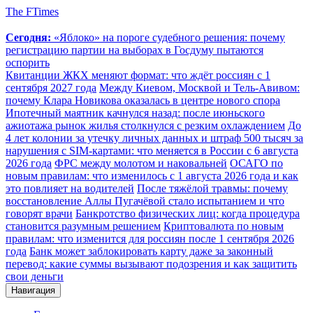
The FTimes
Сегодня:
«Яблоко» на пороге судебного решения: почему
регистрацию партии на выборах в Госдуму пытаются
оспорить
Квитанции ЖКХ меняют формат: что ждёт россиян с 1
сентября 2027 года
Между Киевом, Москвой и Тель-Авивом:
почему Клара Новикова оказалась в центре нового спора
Ипотечный маятник качнулся назад: после июньского
ажиотажа рынок жилья столкнулся с резким охлаждением
До
4 лет колонии за утечку личных данных и штраф 500 тысяч за
нарушения с SIM-картами: что меняется в России с 6 августа
2026 года
ФРС между молотом и наковальней
ОСАГО по
новым правилам: что изменилось с 1 августа 2026 года и как
это повлияет на водителей
После тяжёлой травмы: почему
восстановление Аллы Пугачёвой стало испытанием и что
говорят врачи
Банкротство физических лиц: когда процедура
становится разумным решением
Криптовалюта по новым
правилам: что изменится для россиян после 1 сентября 2026
года
Банк может заблокировать карту даже за законный
перевод: какие суммы вызывают подозрения и как защитить
свои деньги
Навигация