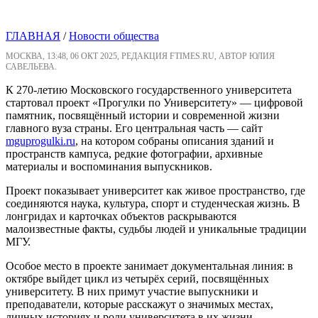
ГЛАВНАЯ
/
Новости общества
МОСКВА, 13:48, 06 ОКТ 2025, РЕДАКЦИЯ FTIMES.RU, АВТОР ЮЛИЯ
САВЕЛЬЕВА.
К 270-летию Московского государственного университета
стартовал проект «Прогулки по Университету» — цифровой
памятник, посвящённый истории и современной жизни
главного вуза страны. Его центральная часть — сайт
mguprogulki.ru
, на котором собраны описания зданий и
пространств кампуса, редкие фотографии, архивные
материалы и воспоминания выпускников.
Проект показывает университет как живое пространство, где
соединяются наука, культура, спорт и студенческая жизнь. В
лонгридах и карточках объектов раскрываются
малоизвестные факты, судьбы людей и уникальные традиции
МГУ.
Особое место в проекте занимает документальная линия: в
октябре выйдет цикл из четырёх серий, посвящённых
университету. В них примут участие выпускники и
преподаватели, которые расскажут о значимых местах,
личных историях и роли университета в их жизни.