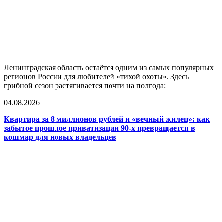
Ленинградская область остаётся одним из самых популярных
регионов России для любителей «тихой охоты». Здесь
грибной сезон растягивается почти на полгода:
04.08.2026
Квартира за 8 миллионов рублей и «вечный жилец»: как
забытое прошлое приватизации 90-х превращается в
кошмар для новых владельцев