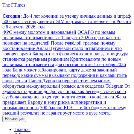
The FTimes
Сегодня:
До 4 лет колонии за утечку личных данных и штраф
500 тысяч за нарушения с SIM-картами: что меняется в России
с 6 августа 2026 года
ФРС между молотом и наковальней
ОСАГО по новым
правилам: что изменилось с 1 августа 2026 года и как это
повлияет на водителей
После тяжёлой травмы: почему
восстановление Аллы Пугачёвой стало испытанием и что
говорят врачи
Банкротство физических лиц: когда процедура
становится разумным решением
Криптовалюта по новым
правилам: что изменится для россиян после 1 сентября 2026
года
Банк может заблокировать карту даже за законный
перевод: какие суммы вызывают подозрения и как защитить
свои деньги
Павел Дуров на перекрёстке: чем может
обернуться международный розыск для создателя Telegram
От
кумиров стадионов до фигур спора: как легенды советского
футбола оказались в центре политического конфликта
Жара
превращает Европу в зону риска для энергетики и
промышленности
300 баллов ЕГЭ — и без бюджета: почему
высший результат не гарантирует место в вузе мечты
Навигация
Главная