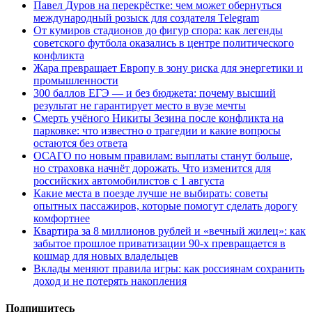
Павел Дуров на перекрёстке: чем может обернуться
международный розыск для создателя Telegram
От кумиров стадионов до фигур спора: как легенды
советского футбола оказались в центре политического
конфликта
Жара превращает Европу в зону риска для энергетики и
промышленности
300 баллов ЕГЭ — и без бюджета: почему высший
результат не гарантирует место в вузе мечты
Смерть учёного Никиты Зезина после конфликта на
парковке: что известно о трагедии и какие вопросы
остаются без ответа
ОСАГО по новым правилам: выплаты станут больше,
но страховка начнёт дорожать. Что изменится для
российских автомобилистов с 1 августа
Какие места в поезде лучше не выбирать: советы
опытных пассажиров, которые помогут сделать дорогу
комфортнее
Квартира за 8 миллионов рублей и «вечный жилец»: как
забытое прошлое приватизации 90-х превращается в
кошмар для новых владельцев
Вклады меняют правила игры: как россиянам сохранить
доход и не потерять накопления
Подпишитесь