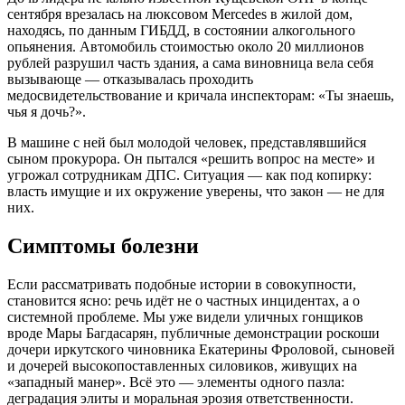
сентября врезалась на люксовом Mercedes в жилой дом,
находясь, по данным ГИБДД, в состоянии алкогольного
опьянения. Автомобиль стоимостью около 20 миллионов
рублей разрушил часть здания, а сама виновница вела себя
вызывающе — отказывалась проходить
медосвидетельствование и кричала инспекторам: «Ты знаешь,
чья я дочь?».
В машине с ней был молодой человек, представлявшийся
сыном прокурора. Он пытался «решить вопрос на месте» и
угрожал сотрудникам ДПС. Ситуация — как под копирку:
власть имущие и их окружение уверены, что закон — не для
них.
Симптомы болезни
Если рассматривать подобные истории в совокупности,
становится ясно: речь идёт не о частных инцидентах, а о
системной проблеме. Мы уже видели уличных гонщиков
вроде Мары Багдасарян, публичные демонстрации роскоши
дочери иркутского чиновника Екатерины Фроловой, сыновей
и дочерей высокопоставленных силовиков, живущих на
«западный манер». Всё это — элементы одного пазла:
деградация элиты и моральная эрозия ответственности.