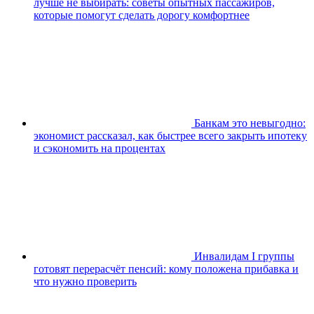
лучше не выбирать: советы опытных пассажиров,
которые помогут сделать дорогу комфортнее
Банкам это невыгодно:
экономист рассказал, как быстрее всего закрыть ипотеку
и сэкономить на процентах
Инвалидам I группы
готовят перерасчёт пенсий: кому положена прибавка и
что нужно проверить