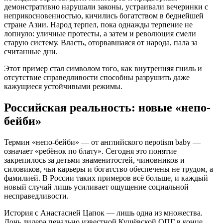
демонстративно нарушали законы, устраивали вечеринки с
неприкосновенностью, кичились богатством в беднейшей
стране Азии. Народ терпел, пока однажды терпение не
лопнуло: уличные протесты, а затем и революция смели
старую систему. Власть, оторвавшаяся от народа, пала за
считанные дни.
Этот пример стал символом того, как внутренняя гниль и
отсутствие справедливости способны разрушить даже
кажущиеся устойчивыми режимы.
Российская реальность: новые «непо-
бейби»
Термин «непо-бейби» — от английского nepotism baby —
означает «ребёнок по блату». Сегодня это понятие
закрепилось за детьми знаменитостей, чиновников и
силовиков, чьи карьеры и богатство обеспечены не трудом, а
фамилией. В России таких примеров всё больше, и каждый
новый случай лишь усиливает ощущение социальной
несправедливости.
История с Анастасией Цапок — лишь одна из множества.
Дочь лидера печально известной Кущёвской ОПГ в конце