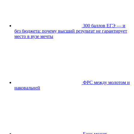
300 баллов ЕГЭ — и
без бюджета: почему высший результат не гарантирует
место в вузе мечты
ФРС между молотом и
наковальней
Банк может