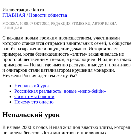
Иллюстрация: km.ru
ГЛАВНАЯ
/
Новости общества
МОСКВА, 16:00, 07 ОКТ 2025, РЕДАКЦИЯ FTIMES.RU, АВТОР ЕЛЕНА
ГАЛИЦКАЯ.
С каждым новым громким происшествием, участниками
которого становятся отпрыски влиятельных семей, в обществе
растёт раздражение и ощущение дежавю. История знает
примеры, когда безнаказанность «элиты» заканчивалась не
просто общественным гневом, а революцией. И один из таких
примеров — Непал, где именно распущенные дети политиков
и олигархов стали катализатором крушения монархии.
Неужели Россия идёт тем же путём?
Непальский урок
Российская реальность: новые «непо-бейби»
Симптомы болезни
Почему это опасно
Непальский урок
В начале 2000-х годов Непал жил под властью элиты, которая
не видела берегов. Дети министров и придворных