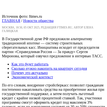
Источник фото: ftimes.ru
ГЛАВНАЯ
/
Новости общества
МОСКВА, 18:50, 05 ОКТ 2025, РЕДАКЦИЯ FTIMES.RU, АВТОР ЕЛЕНА
ГАЛИЦКАЯ.
В Государственной думе РФ предложили альтернативу
традиционной ипотеке — систему строительных
сберегательных касс. Инициатива исходит от председателя
партии «Справедливая Россия — За правду» Сергея
Миронова, который озвучил предложение в интервью ТАСС.
Как это будет работать
Сколько нужно накопить на квартиру сегодня
Почему это актуально
Экономический контекст
По его словам, внедрение стройсберкасс позволит гражданам
постепенно накапливать средства на приобретение жилья при
государственной поддержке, а затем получать льготный
кредит с крайне низкой процентной ставкой. Так, участники
программы смогут оформить кредит под максимум 3%
годовых, если их накопления составят от 30 до 50% стоимости