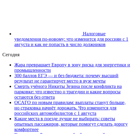
Налоговые
уведомления по-новому: что изменится для россиян с 1
августа и как не попасть в число должников
Сегодня
Жара превращает Европу в зону риска для энергетики и
промышленности
300 баллов ЕГЭ — и без бюджета: почему высший
результат не гарантирует место в вузе мечты
Смерть учёного Никиты Зезина после конфликта на
парковке: что известно о трагедии и какие вопросы
остаются без ответа
ОСАГО по новым правилам: выплаты станут больше,
но страховка начнёт дорожать. Что изменится для
российских автомобилистов с 1 августа
Какие места в поезде лучше не выбирать: советы
опытных пассажиров, которые помогут сделать дорогу
комфортнее