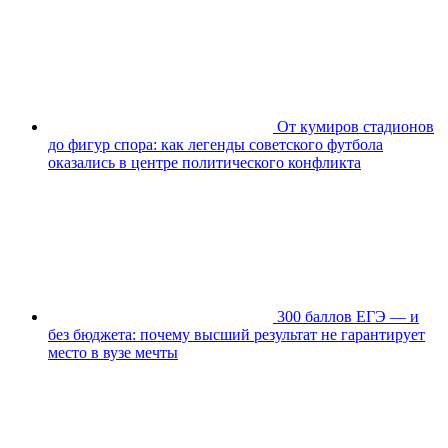
От кумиров стадионов
до фигур спора: как легенды советского футбола
оказались в центре политического конфликта
300 баллов ЕГЭ — и
без бюджета: почему высший результат не гарантирует
место в вузе мечты