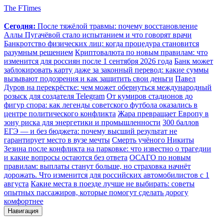
The FTimes
Сегодня:
После тяжёлой травмы: почему восстановление
Аллы Пугачёвой стало испытанием и что говорят врачи
Банкротство физических лиц: когда процедура становится
разумным решением
Криптовалюта по новым правилам: что
изменится для россиян после 1 сентября 2026 года
Банк может
заблокировать карту даже за законный перевод: какие суммы
вызывают подозрения и как защитить свои деньги
Павел
Дуров на перекрёстке: чем может обернуться международный
розыск для создателя Telegram
От кумиров стадионов до
фигур спора: как легенды советского футбола оказались в
центре политического конфликта
Жара превращает Европу в
зону риска для энергетики и промышленности
300 баллов
ЕГЭ — и без бюджета: почему высший результат не
гарантирует место в вузе мечты
Смерть учёного Никиты
Зезина после конфликта на парковке: что известно о трагедии
и какие вопросы остаются без ответа
ОСАГО по новым
правилам: выплаты станут больше, но страховка начнёт
дорожать. Что изменится для российских автомобилистов с 1
августа
Какие места в поезде лучше не выбирать: советы
опытных пассажиров, которые помогут сделать дорогу
комфортнее
Навигация