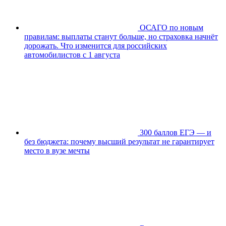
ОСАГО по новым
правилам: выплаты станут больше, но страховка начнёт
дорожать. Что изменится для российских
автомобилистов с 1 августа
300 баллов ЕГЭ — и
без бюджета: почему высший результат не гарантирует
место в вузе мечты