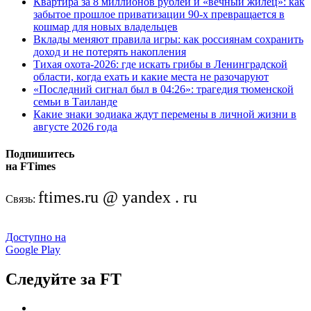
Квартира за 8 миллионов рублей и «вечный жилец»: как
забытое прошлое приватизации 90-х превращается в
кошмар для новых владельцев
Вклады меняют правила игры: как россиянам сохранить
доход и не потерять накопления
Тихая охота-2026: где искать грибы в Ленинградской
области, когда ехать и какие места не разочаруют
«Последний сигнал был в 04:26»: трагедия тюменской
семьи в Таиланде
Какие знаки зодиака ждут перемены в личной жизни в
августе 2026 года
Подпишитесь
на FTimes
ftimes.ru @ yandex . ru
Связь:
Доступно на
Google Play
Следуйте за FT