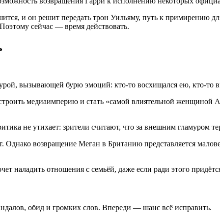
ь возможность возвращения Гарри к исполнению некоторых офиц
шится, и он решит передать трон Уильяму, путь к примирению для
. Поэтому сейчас — время действовать.
ь
гурой, вызывающей бурю эмоций: кто-то восхищался ею, кто-то в
строить медиаимперию и стать «самой влиятельной женщиной Ам
итика не утихает: зрители считают, что за внешним гламуром те
ют. Однако возвращение Меган в Британию представляется мало
очет наладить отношения с семьёй, даже если ради этого придётс
ндалов, обид и громких слов. Впереди — шанс всё исправить.