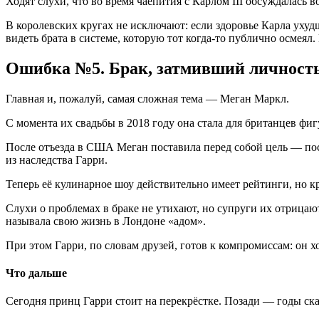
Ходят слухи, что во время чаепития с Карлом III обсуждалас
В королевских кругах не исключают: если здоровье Карла ухуд
видеть брата в системе, которую тот когда-то публично осмеял
Ошибка №5. Брак, затмивший личност
Главная и, пожалуй, самая сложная тема — Меган Маркл.
С момента их свадьбы в 2018 году она стала для британцев фи
После отъезда в США Меган поставила перед собой цель — по
из наследства Гарри.
Теперь её кулинарное шоу действительно имеет рейтинги, но кр
Слухи о проблемах в браке не утихают, но супруги их отрица
называла свою жизнь в Лондоне «адом».
При этом Гарри, по словам друзей, готов к компромиссам: он х
Что дальше
Сегодня принц Гарри стоит на перекрёстке. Позади — годы ска