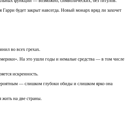
иальных функций — возможно, символических, без титулов.
 Гарри будет закрыт навсегда. Новый монарх вряд ли захочет
инил во всех грехах.
ерики». На это ушли годы и немалые средства — в том числе
ряется искренность.
вероятным — слишком глубоки обиды и слишком ярко она
я жить на две страны.