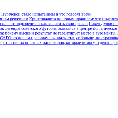
Пугачёвой стало испытанием и что говорят врачи
зумным решением
Криптовалюта по новым правилам: что изменится
ызывают подозрения и как защитить свои деньги
Павел Дуров на
ак легенды советского футбола оказались в центре политическо
а: почему высший результат не гарантирует место в вузе мечты
САГО по новым правилам: выплаты станут больше, но страховка
ирать: советы опытных пассажиров, которые помогут сделать до