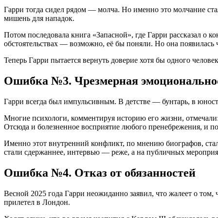
Гарри тогда сидел рядом — молча. Но именно это молчание стал
мишень для нападок.
Потом последовала книга «Запасной», где Гарри рассказал о к
обстоятельствах — возможно, её бы поняли. Но она появилась ч
Теперь Гарри пытается вернуть доверие хотя бы одного человека
Ошибка №3. Чрезмерная эмоционально
Гарри всегда был импульсивным. В детстве — бунтарь, в юнос
Многие психологи, комментируя историю его жизни, отмечали:
Отсюда и болезненное восприятие любого пренебрежения, и по
Именно этот внутренний конфликт, по мнению биографов, стал
стали сдержаннее, интервью — реже, а на публичных мероприят
Ошибка №4. Отказ от обязанностей
Весной 2025 года Гарри неожиданно заявил, что жалеет о том,
прилетел в Лондон.