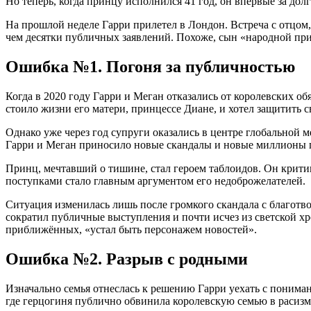
Но теперь, когда принцу исполнился 41 год, он впервые за дол
На прошлой неделе Гарри прилетел в Лондон. Встреча с отцом, 
чем десятки публичных заявлений. Похоже, сын «народной пр
Ошибка №1. Погоня за публичностью
Когда в 2020 году Гарри и Меган отказались от королевских 
стоило жизни его матери, принцессе Диане, и хотел защитить 
Однако уже через год супруги оказались в центре глобальной
Гарри и Меган приносило новые скандалы и новые миллионы 
Принц, мечтавший о тишине, стал героем таблоидов. Он крити
поступками стало главным аргументом его недоброжелателей.
Ситуация изменилась лишь после громкого скандала с благотво
сократил публичные выступления и почти исчез из светской хр
приближённых, «устал быть персонажем новостей».
Ошибка №2. Разрыв с родными
Изначально семья отнеслась к решению Гарри уехать с понима
где герцогиня публично обвинила королевскую семью в расизм