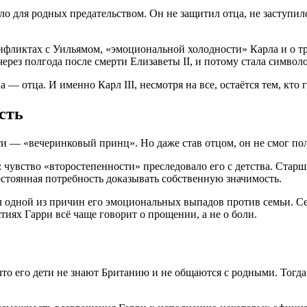
о для родных предательством. Он не защитил отца, не заступилс
онфликтах с Уильямом, «эмоциональной холодности» Карла и о т
ерез полгода после смерти Елизаветы II, и потому стала символ
 — отца. И именно Карл III, несмотря на все, остаётся тем, кто
сть
ти — «вечеринковый принц». Но даже став отцом, он не смог по
 чувство «второстепенности» преследовало его с детства. Стар
стоянная потребность доказывать собственную значимость.
 одной из причин его эмоциональных выпадов против семьи. Сей
иях Гарри всё чаще говорит о прощении, а не о боли.
 что его дети не знают Британию и не общаются с родными. Тогд