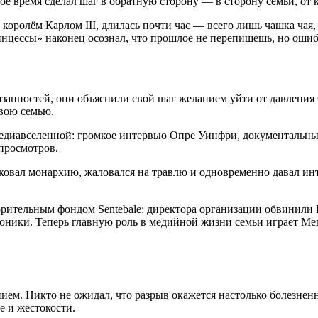
гое время сделал шаг в обратную сторону — в сторону семьи, от 
королём Карлом III, длилась почти час — всего лишь чашка чая,
инцессы» наконец осознал, что прошлое не перепишешь, но оши
обязанностей, они объяснили свой шаг желанием уйти от давлен
свою семью.
 медиавселенной: громкое интервью Опре Уинфри, документальн
просмотров.
ковал монархию, жаловался на травлю и одновременно давал ин
рительным фондом Sentebale: директора организации обвинили Г
оники. Теперь главную роль в медийной жизни семьи играет Мег
нием. Никто не ожидал, что разрыв окажется настолько болезн
е и жестокости.