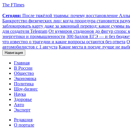
The FTimes
Сегодня:
После тяжёлой травмы: почему восстановление Аллы 
Банкротство физических лиц: когда процедура становится ра
заблокировать карту даже за законный перевод: какие суммы в
для создателя Telegram
От кумиров стадионов до фигур спора: к
энергетики и промышленности
300 баллов ЕГЭ — и без бюджет
что известно о трагедии и какие вопросы остаются без ответа
О
автомобилистов с 1 августа
Какие места в поезде лучше не выб
Навигация
Главная
В России
Общество
Экономика
Политика
Шоу-бизнес
Наука
Здоровье
Авто
Эксперт
Редакция
О портале