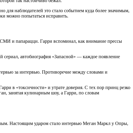
которой так настойчиво бежал.
 но для наблюдателей это стало событием куда более значимым,
бки можно попытаться исправить.
ия СМИ и папарацци. Гарри вспоминал, как внимание прессы
ый сериал, автобиография «Запасной» — каждое появление
тервью за интервью. Противоречие между словами и
арри в «токсичности» и утрате доверия. С тех пор принц резко
ан, занятая кулинарным шоу, а Гарри, по словам
енным. Настоящим ударом стало интервью Меган Маркл у Опры,