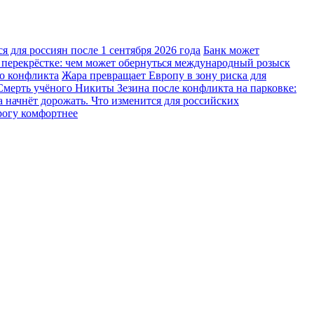
 для россиян после 1 сентября 2026 года
Банк может
 перекрёстке: чем может обернуться международный розыск
го конфликта
Жара превращает Европу в зону риска для
Смерть учёного Никиты Зезина после конфликта на парковке:
 начнёт дорожать. Что изменится для российских
рогу комфортнее