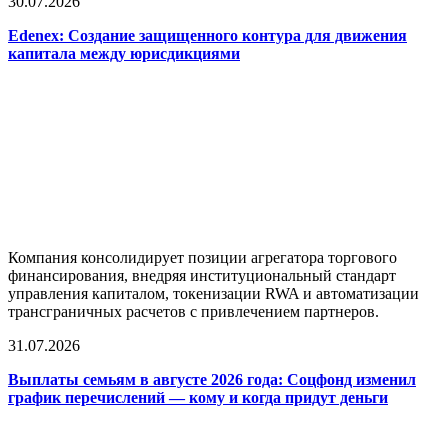
30.07.2026
Edenex: Создание защищенного контура для движения
капитала между юрисдикциями
Компания консолидирует позиции агрегатора торгового
финансирования, внедряя институциональный стандарт
управления капиталом, токенизации RWA и автоматизации
трансграничных расчетов с привлечением партнеров.
31.07.2026
Выплаты семьям в августе 2026 года: Соцфонд изменил
график перечислений — кому и когда придут деньги