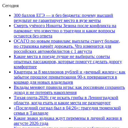
Сегодня
300 баллов ЕГЭ — и без бюджета: почему высший
результат не гарантирует место в вузе мечты
Смерть учёного Никиты Зезина после конфликта на
парковке: что известно о трагедии и какие вопросы
остаются без ответа
ОСАГО по новым правилам: выплаты станут больше,
но страховка начнёт дорожать. Что изменится для
российских автомобилистов с 1 августа
Какие места в поезде лучше не выбирать: советы
опытных пассажиров, которые помогут сделать дорогу
комфортнее
Квартира за 8 миллионов рублей и «вечный жилец»: как
забытое прошлое приватизации 90-х превращается в
кошмар для новых владельцев
Вклады меняют правила игры: как россиянам сохранить
доход и не потерять накопления
Тихая охота-2026: где искать грибы в Ленинградской
области, когда ехать и какие места не разочаруют
«Последний сигнал был в 04:26»: трагедия тюменской
семьи в Таиланде
Какие знаки зодиака ждут перемены в личной жизни в
августе 2026 года