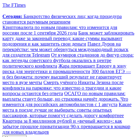
The FTimes
Сегодня:
Банкротство физических лиц: когда процедура
становится разумным решением
Криптовалюта по новым правилам: что изменится для
россиян после 1 сентября 2026 года
Банк может заблокировать
карту даже за законный перевод: какие суммы вызывают
подозрения и как защитить свои деньги
Павел Дуров на
перекрёстке: чем может обернуться международный розыск
для создателя Telegram
От кумиров стадионов до фигур спора:
как легенды советского футбола оказались в центре
политического конфликта
Жара превращает Европу в зону
риска для энергетики и промышленности
300 баллов ЕГЭ —
и без бюджета: почему высший результат не гарантирует
место в вузе мечты
Смерть учёного Никиты Зезина после
конфликта на парковке: что известно о трагедии и какие
вопросы остаются без ответа
ОСАГО по новым правилам:
выплаты станут больше, но страховка начнёт дорожать. Что
изменится для российских автомобилистов с 1 августа
Какие
места в поезде лучше не выбирать: советы опытных
пассажиров, которые помогут сделать дорогу комфортнее
Квартира за 8 миллионов рублей и «вечный жилец»: как
забытое прошлое приватизации 90-х превращается в кошмар
для новых владельцев