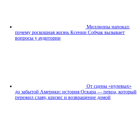
Миллионы напоказ:
почему роскошная жизнь Ксении Собчак вызывает
вопросы у аудитории
От сцены «нулевых»
до забытой Америки: история Оскара — певца, который
пережил славу, кризис и возвращение домой