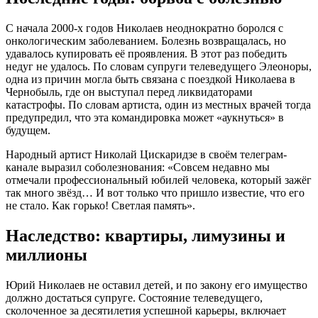
С начала 2000-х годов Николаев неоднократно боролся с
онкологическим заболеванием. Болезнь возвращалась, но
удавалось купировать её проявления. В этот раз победить
недуг не удалось. По словам супруги телеведущего Элеоноры,
одна из причин могла быть связана с поездкой Николаева в
Чернобыль, где он выступал перед ликвидаторами
катастрофы. По словам артиста, один из местных врачей тогда
предупредил, что эта командировка может «аукнуться» в
будущем.
Народный артист Николай Цискаридзе в своём телеграм-
канале выразил соболезнования: «Совсем недавно мы
отмечали профессиональный юбилей человека, который зажёг
так много звёзд… И вот только что пришло известие, что его
не стало. Как горько! Светлая память».
Наследство: квартиры, лимузины и
миллионы
Юрий Николаев не оставил детей, и по закону его имущество
должно достаться супруге. Состояние телеведущего,
сколоченное за десятилетия успешной карьеры, включает