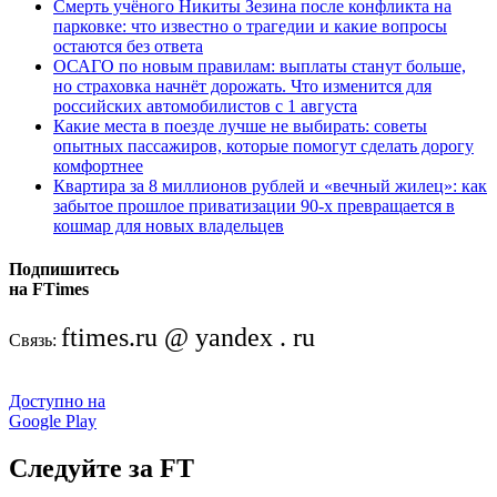
Смерть учёного Никиты Зезина после конфликта на
парковке: что известно о трагедии и какие вопросы
остаются без ответа
ОСАГО по новым правилам: выплаты станут больше,
но страховка начнёт дорожать. Что изменится для
российских автомобилистов с 1 августа
Какие места в поезде лучше не выбирать: советы
опытных пассажиров, которые помогут сделать дорогу
комфортнее
Квартира за 8 миллионов рублей и «вечный жилец»: как
забытое прошлое приватизации 90-х превращается в
кошмар для новых владельцев
Подпишитесь
на FTimes
ftimes.ru @ yandex . ru
Связь:
Доступно на
Google Play
Следуйте за FT