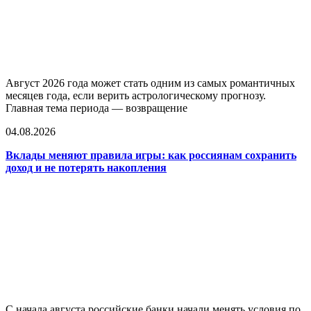
Август 2026 года может стать одним из самых романтичных
месяцев года, если верить астрологическому прогнозу.
Главная тема периода — возвращение
04.08.2026
Вклады меняют правила игры: как россиянам сохранить
доход и не потерять накопления
С начала августа российские банки начали менять условия по