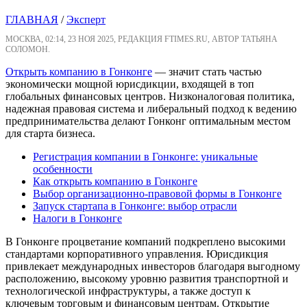
ГЛАВНАЯ
/
Эксперт
МОСКВА, 02:14, 23 НОЯ 2025, РЕДАКЦИЯ FTIMES.RU, АВТОР ТАТЬЯНА
СОЛОМОН.
Открыть компанию в Гонконге
— значит стать частью
экономически мощной юрисдикции, входящей в топ
глобальных финансовых центров. Низконалоговая политика,
надежная правовая система и либеральный подход к ведению
предпринимательства делают Гонконг оптимальным местом
для старта бизнеса.
Регистрация компании в Гонконге: уникальные
особенности
Как открыть компанию в Гонконге
Выбор организационно-правовой формы в Гонконге
Запуск стартапа в Гонконге: выбор отрасли
Налоги в Гонконге
В Гонконге процветание компаний подкреплено высокими
стандартами корпоративного управления. Юрисдикция
привлекает международных инвесторов благодаря выгодному
расположению, высокому уровню развития транспортной и
технологической инфраструктуры, а также доступ к
ключевым торговым и финансовым центрам. Открытие