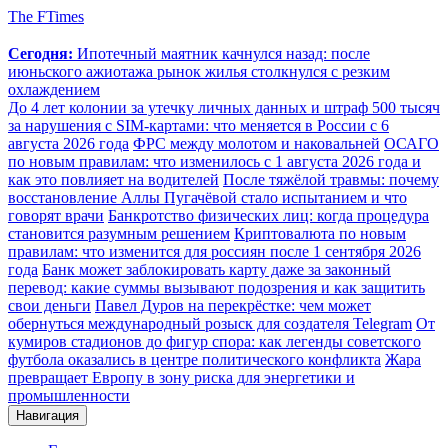
The FTimes
Сегодня:
Ипотечный маятник качнулся назад: после
июньского ажиотажа рынок жилья столкнулся с резким
охлаждением
До 4 лет колонии за утечку личных данных и штраф 500 тысяч
за нарушения с SIM-картами: что меняется в России с 6
августа 2026 года
ФРС между молотом и наковальней
ОСАГО
по новым правилам: что изменилось с 1 августа 2026 года и
как это повлияет на водителей
После тяжёлой травмы: почему
восстановление Аллы Пугачёвой стало испытанием и что
говорят врачи
Банкротство физических лиц: когда процедура
становится разумным решением
Криптовалюта по новым
правилам: что изменится для россиян после 1 сентября 2026
года
Банк может заблокировать карту даже за законный
перевод: какие суммы вызывают подозрения и как защитить
свои деньги
Павел Дуров на перекрёстке: чем может
обернуться международный розыск для создателя Telegram
От
кумиров стадионов до фигур спора: как легенды советского
футбола оказались в центре политического конфликта
Жара
превращает Европу в зону риска для энергетики и
промышленности
Навигация