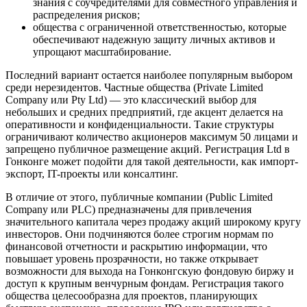
знания с соучредителями для совместного управления и
распределения рисков;
общества с ограниченной ответственностью, которые
обеспечивают надежную защиту личных активов и
упрощают масштабирование.
Последний вариант остается наиболее популярным выбором
среди нерезидентов. Частные общества (Private Limited
Company или Pty Ltd) — это классический выбор для
небольших и средних предприятий, где акцент делается на
оперативности и конфиденциальности. Такие структуры
ограничивают количество акционеров максимум 50 лицами и
запрещено публичное размещение акций. Регистрация Ltd в
Гонконге может подойти для такой деятельности, как импорт-
экспорт, IT-проекты или консалтинг.
В отличие от этого, публичные компании (Public Limited
Company или PLC) предназначены для привлечения
значительного капитала через продажу акций широкому кругу
инвесторов. Они подчиняются более строгим нормам по
финансовой отчетности и раскрытию информации, что
повышает уровень прозрачности, но также открывает
возможности для выхода на Гонконгскую фондовую биржу и
доступ к крупным венчурным фондам. Регистрация такого
общества целесообразна для проектов, планирующих