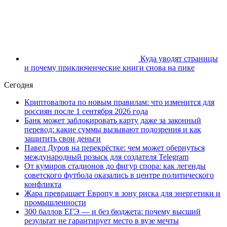
Куда уводят страницы
и почему приключенческие книги снова на пике
Сегодня
Криптовалюта по новым правилам: что изменится для
россиян после 1 сентября 2026 года
Банк может заблокировать карту даже за законный
перевод: какие суммы вызывают подозрения и как
защитить свои деньги
Павел Дуров на перекрёстке: чем может обернуться
международный розыск для создателя Telegram
От кумиров стадионов до фигур спора: как легенды
советского футбола оказались в центре политического
конфликта
Жара превращает Европу в зону риска для энергетики и
промышленности
300 баллов ЕГЭ — и без бюджета: почему высший
результат не гарантирует место в вузе мечты