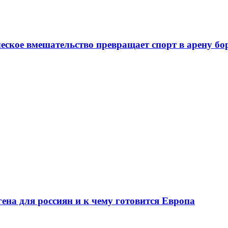
еское вмешательство превращает спорт в арену бо
ена для россиян и к чему готовится Европа