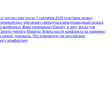
 для россиян после 1 сентября 2026 года
Банк может
 перекрёстке: чем может обернуться международный розыск
го конфликта
Жара превращает Европу в зону риска для
Смерть учёного Никиты Зезина после конфликта на парковке:
 начнёт дорожать. Что изменится для российских
рогу комфортнее