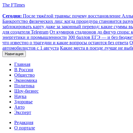
The FTimes
Сегодня:
После тяжёлой травмы: почему восстановление Аллы 
Банкротство физических лиц: когда процедура становится ра
заблокировать карту даже за законный перевод: какие суммы в
для создателя Telegram
От кумиров стадионов до фигур спора: к
энергетики и промышленности
300 баллов ЕГЭ — и без бюджет
что известно о трагедии и какие вопросы остаются без ответа
О
автомобилистов с 1 августа
Какие места в поезде лучше не выб
Навигация
Главная
В России
Общество
Экономика
Политика
Шоу-бизнес
Наука
Здоровье
Авто
Эксперт
Редакция
О портале