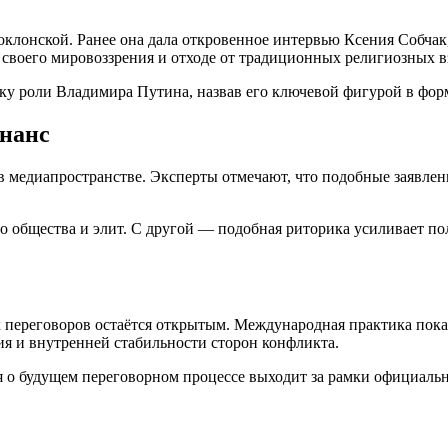
клонской. Ранее она дала откровенное интервью Ксения Собчак,
 своего мировоззрения и отходе от традиционных религиозных в
нку роли Владимира Путина, назвав его ключевой фигурой в фо
нанс
медиапространстве. Эксперты отмечают, что подобные заявлени
го общества и элит. С другой — подобная риторика усиливает п
переговоров остаётся открытым. Международная практика показы
ия и внутренней стабильности сторон конфликта.
я о будущем переговорном процессе выходит за рамки официаль