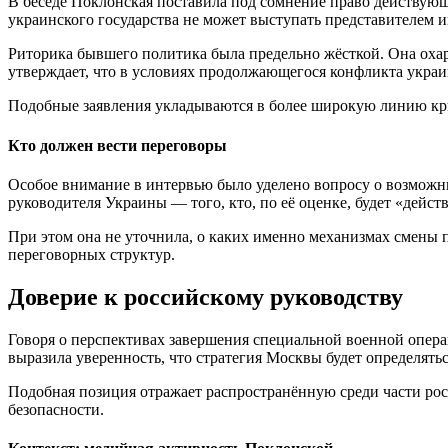
В беседе Поклонская поставила под сомнение право действую
украинского государства не может выступать представителем и
Риторика бывшего политика была предельно жёсткой. Она охара
утверждает, что в условиях продолжающегося конфликта украин
Подобные заявления укладываются в более широкую линию кри
Кто должен вести переговоры
Особое внимание в интервью было уделено вопросу о возможны
руководителя Украины — того, кто, по её оценке, будет «дейст
При этом она не уточнила, о каких именно механизмах смены
переговорных структур.
Доверие к российскому руководству
Говоря о перспективах завершения специальной военной опера
выразила уверенность, что стратегия Москвы будет определять
Подобная позиция отражает распространённую среди части рос
безопасности.