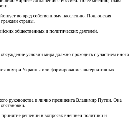
е-либо мирные соглашения с Россией. По её мнению, глава
ости.
ействует во вред собственному населению. Поклонская
 граждан страны.
ийских общественных и политических деятелей.
 обсуждение условий мира должно проходить с участием иного
ения внутри Украины или формирование альтернативных
кого руководства и лично президента Владимир Путин. Она
 обстановки.
е принятие решений в вопросах внешней политики и