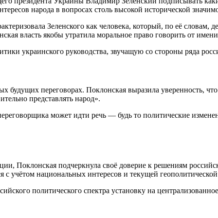
щего президента Украины Владимир Зеленский подписывать каки
нтересов народа в вопросах столь высокой исторической значим
ктеризовала Зеленского как человека, который, по её словам, д
ская власть якобы утратила моральное право говорить от имени
тики украинского руководства, звучащую со стороны ряда росс
х будущих переговорах. Поклонская выразила уверенность, что
вительно представлять народ».
 переговорщика может идти речь — будь то политические измен
ции, Поклонская подчеркнула своё доверие к решениям российс
ся с учётом национальных интересов и текущей геополитической
сийского политического спектра установку на централизованно