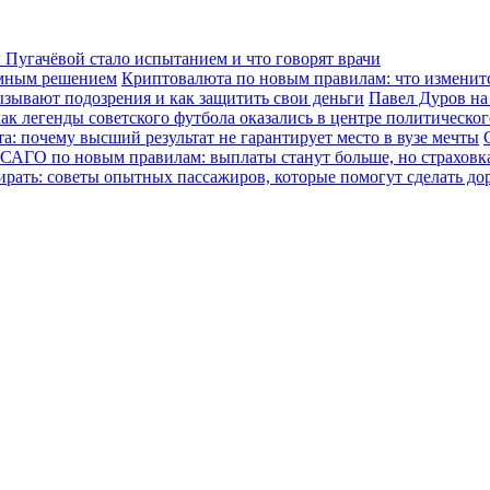
Пугачёвой стало испытанием и что говорят врачи
зумным решением
Криптовалюта по новым правилам: что изменится
ызывают подозрения и как защитить свои деньги
Павел Дуров на
ак легенды советского футбола оказались в центре политическо
а: почему высший результат не гарантирует место в вузе мечты
САГО по новым правилам: выплаты станут больше, но страховка
ирать: советы опытных пассажиров, которые помогут сделать до