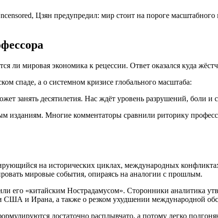
ncensored, Цзян предупредил: мир стоит на пороге масштабного 
офессора
я ли мировая экономика к рецессии. Ответ оказался куда жёстч
ком спаде, а о системном кризисе глобального масштаба:
жет занять десятилетия. Нас ждёт уровень разрушений, боли и с
ным изданиям. Многие комментаторы сравнили риторику профес
рующийся на исторических циклах, международных конфликтах 
озировать мировые события, опираясь на аналогии с прошлым.
ли его «китайским Нострадамусом». Сторонники аналитика утв
 США и Ирана, а также о резком ухудшении международной обст
рмулируются достаточно расплывчато, а потому легко подгоняю