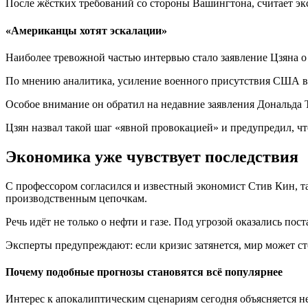
После жёстких требований со стороны Вашингтона, считает эк
«Американцы хотят эскалации»
Наиболее тревожной частью интервью стало заявление Цзяна о
По мнению аналитика, усиление военного присутствия США в 
Особое внимание он обратил на недавние заявления Дональда
Цзян назвал такой шаг «явной провокацией» и предупредил, ч
Экономика уже чувствует последствия
С профессором согласился и известный экономист Стив Кин, т
производственным цепочкам.
Речь идёт не только о нефти и газе. Под угрозой оказались п
Эксперты предупреждают: если кризис затянется, мир может с
Почему подобные прогнозы становятся всё популярнее
Интерес к апокалиптическим сценариям сегодня объясняется н