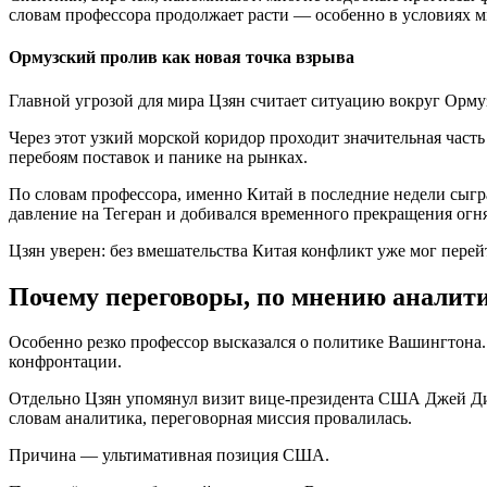
словам профессора продолжает расти — особенно в условиях 
Ормузский пролив как новая точка взрыва
Главной угрозой для мира Цзян считает ситуацию вокруг Орм
Через этот узкий морской коридор проходит значительная часть
перебоям поставок и панике на рынках.
По словам профессора, именно Китай в последние недели сы
давление на Тегеран и добивался временного прекращения огн
Цзян уверен: без вмешательства Китая конфликт уже мог перей
Почему переговоры, по мнению аналит
Особенно резко профессор высказался о политике Вашингтона.
конфронтации.
Отдельно Цзян упомянул визит вице-президента США Джей Ди В
словам аналитика, переговорная миссия провалилась.
Причина — ультимативная позиция США.