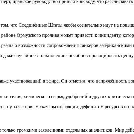
сперт, иранское руководство пришло к выводу, что рассчитыват
 том, что Соединённые Штаты якобы сознательно идут на повыш
районе Ормузского пролива может привести к инциденту, котор
 Трампа о возможности сопровождения танкеров американскими
то даже случайное столкновение способно спровоцировать цепн
акже участвовавший в эфире. Он отметил, что напряжённость в
оставки гелия, химического сырья, удобрений и других критиче
толкнуться с новым скачком инфляции, дефицитом ресурсов и па
е только громкими заявлениями отдельных аналитиков. Мир дей