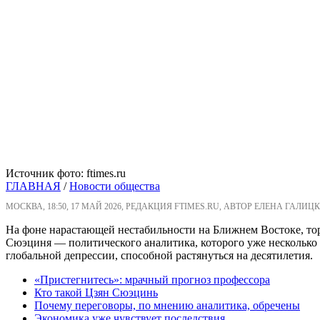
Источник фото: ftimes.ru
ГЛАВНАЯ
/
Новости общества
МОСКВА, 18:50, 17 МАЙ 2026, РЕДАКЦИЯ FTIMES.RU, АВТОР ЕЛЕНА ГАЛИЦК
На фоне нарастающей нестабильности на Ближнем Востоке, т
Сюэциня — политического аналитика, которого уже несколько л
глобальной депрессии, способной растянуться на десятилетия.
«Пристегнитесь»: мрачный прогноз профессора
Кто такой Цзян Сюэцинь
Почему переговоры, по мнению аналитика, обречены
Экономика уже чувствует последствия