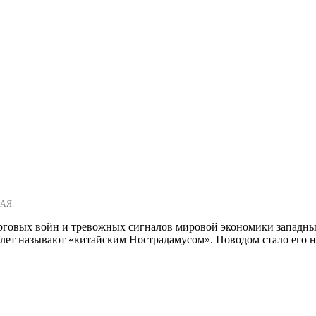
АЯ.
орговых войн и тревожных сигналов мировой экономики западн
ет называют «китайским Нострадамусом». Поводом стало его нов