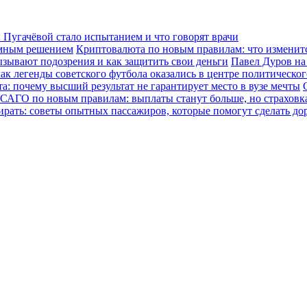
Пугачёвой стало испытанием и что говорят врачи
зумным решением
Криптовалюта по новым правилам: что изменится
ызывают подозрения и как защитить свои деньги
Павел Дуров на
ак легенды советского футбола оказались в центре политическо
а: почему высший результат не гарантирует место в вузе мечты
САГО по новым правилам: выплаты станут больше, но страховка
ирать: советы опытных пассажиров, которые помогут сделать до