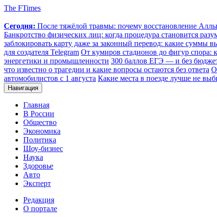
The FTimes
Сегодня:
После тяжёлой травмы: почему восстановление Аллы 
Банкротство физических лиц: когда процедура становится ра
заблокировать карту даже за законный перевод: какие суммы в
для создателя Telegram
От кумиров стадионов до фигур спора: к
энергетики и промышленности
300 баллов ЕГЭ — и без бюджет
что известно о трагедии и какие вопросы остаются без ответа
О
автомобилистов с 1 августа
Какие места в поезде лучше не выб
Навигация
Главная
В России
Общество
Экономика
Политика
Шоу-бизнес
Наука
Здоровье
Авто
Эксперт
Редакция
О портале