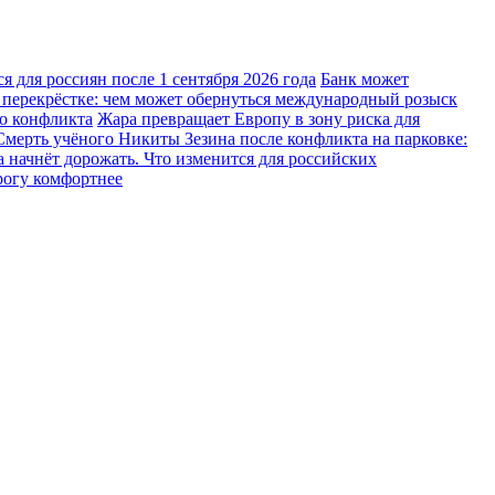
 для россиян после 1 сентября 2026 года
Банк может
 перекрёстке: чем может обернуться международный розыск
го конфликта
Жара превращает Европу в зону риска для
Смерть учёного Никиты Зезина после конфликта на парковке:
 начнёт дорожать. Что изменится для российских
рогу комфортнее