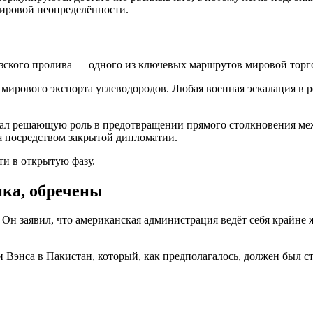
мировой неопределённости.
узского пролива — одного из ключевых маршрутов мировой торг
 мирового экспорта углеводородов. Любая военная эскалация в р
грал решающую роль в предотвращении прямого столкновения м
я посредством закрытой дипломатии.
ти в открытую фазу.
ика, обречены
 Он заявил, что американская администрация ведёт себя крайне
энса в Пакистан, который, как предполагалось, должен был ст