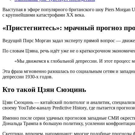
Выступая в эфире популярного британского шоу Piers Morgan U
с крупнейшими катастрофами XX века.
«Пристегнитесь»: мрачный прогноз пр
Ведущий Пирс Морган задал эксперту прямой вопрос — движетс
По словам Цзяна, речь идёт уже не о краткосрочном экономичес
«Мы движемся к глобальной депрессии. И этот процесс мо
Эта фраза мгновенно разошлась по социальным сетям и запад
депрессии 1930-х годов.
Кто такой Цзян Сюэцинь
Цзян Сюэцинь — китайский политолог и аналитик, специализи
своему YouTube-каналу Predictive History, где пытается прогн
Именно после серии удачных прогнозов западные СМИ окрести
Дональда Трампа в большую политику, усилении конфронтации
Скептики, впрочем, напоминают: многие подобные прогнозы фо