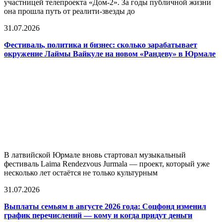
участницей телепроекта «Дом-2». За годы публичной жизни
она прошла путь от реалити-звезды до
31.07.2026
Фестиваль, политика и бизнес: сколько зарабатывает
окружение Лаймы Вайкуле на новом «Рандеву» в Юрмале
В латвийской Юрмале вновь стартовал музыкальный
фестиваль Laima Rendezvous Jurmala — проект, который уже
несколько лет остаётся не только культурным
31.07.2026
Выплаты семьям в августе 2026 года: Соцфонд изменил
график перечислений — кому и когда придут деньги