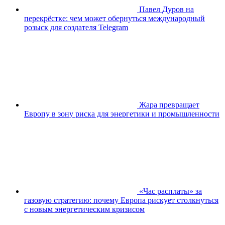
Павел Дуров на
перекрёстке: чем может обернуться международный
розыск для создателя Telegram
Жара превращает
Европу в зону риска для энергетики и промышленности
«Час расплаты» за
газовую стратегию: почему Европа рискует столкнуться
с новым энергетическим кризисом