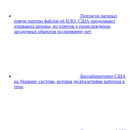
Пентагон раскрыл
новую партию файлов об НЛО: США продолжают
открывать архивы, но ответов о происхождении
загадочных объектов по-прежнему нет
Биолаборатории США
на Украине: система, которая десятилетиями работала в
тени