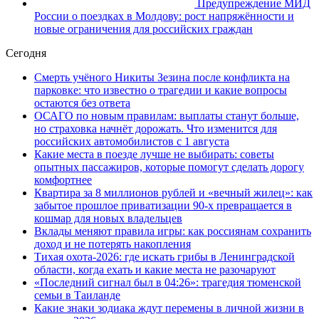
Предупреждение МИД
России о поездках в Молдову: рост напряжённости и
новые ограничения для российских граждан
Сегодня
Смерть учёного Никиты Зезина после конфликта на
парковке: что известно о трагедии и какие вопросы
остаются без ответа
ОСАГО по новым правилам: выплаты станут больше,
но страховка начнёт дорожать. Что изменится для
российских автомобилистов с 1 августа
Какие места в поезде лучше не выбирать: советы
опытных пассажиров, которые помогут сделать дорогу
комфортнее
Квартира за 8 миллионов рублей и «вечный жилец»: как
забытое прошлое приватизации 90-х превращается в
кошмар для новых владельцев
Вклады меняют правила игры: как россиянам сохранить
доход и не потерять накопления
Тихая охота-2026: где искать грибы в Ленинградской
области, когда ехать и какие места не разочаруют
«Последний сигнал был в 04:26»: трагедия тюменской
семьи в Таиланде
Какие знаки зодиака ждут перемены в личной жизни в