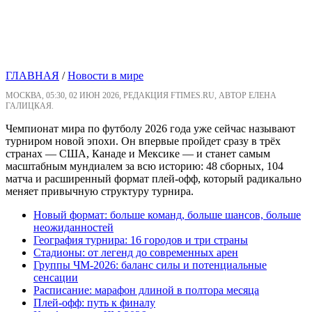
ГЛАВНАЯ
/
Новости в мире
МОСКВА, 05:30, 02 ИЮН 2026, РЕДАКЦИЯ FTIMES.RU, АВТОР ЕЛЕНА
ГАЛИЦКАЯ.
Чемпионат мира по футболу 2026 года уже сейчас называют
турниром новой эпохи. Он впервые пройдет сразу в трёх
странах — США, Канаде и Мексике — и станет самым
масштабным мундиалем за всю историю: 48 сборных, 104
матча и расширенный формат плей-офф, который радикально
меняет привычную структуру турнира.
Новый формат: больше команд, больше шансов, больше
неожиданностей
География турнира: 16 городов и три страны
Стадионы: от легенд до современных арен
Группы ЧМ-2026: баланс силы и потенциальные
сенсации
Расписание: марафон длиной в полтора месяца
Плей-офф: путь к финалу