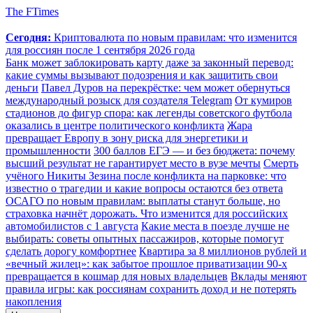
The FTimes
Сегодня:
Криптовалюта по новым правилам: что изменится
для россиян после 1 сентября 2026 года
Банк может заблокировать карту даже за законный перевод:
какие суммы вызывают подозрения и как защитить свои
деньги
Павел Дуров на перекрёстке: чем может обернуться
международный розыск для создателя Telegram
От кумиров
стадионов до фигур спора: как легенды советского футбола
оказались в центре политического конфликта
Жара
превращает Европу в зону риска для энергетики и
промышленности
300 баллов ЕГЭ — и без бюджета: почему
высший результат не гарантирует место в вузе мечты
Смерть
учёного Никиты Зезина после конфликта на парковке: что
известно о трагедии и какие вопросы остаются без ответа
ОСАГО по новым правилам: выплаты станут больше, но
страховка начнёт дорожать. Что изменится для российских
автомобилистов с 1 августа
Какие места в поезде лучше не
выбирать: советы опытных пассажиров, которые помогут
сделать дорогу комфортнее
Квартира за 8 миллионов рублей и
«вечный жилец»: как забытое прошлое приватизации 90-х
превращается в кошмар для новых владельцев
Вклады меняют
правила игры: как россиянам сохранить доход и не потерять
накопления