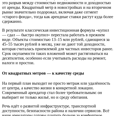
это разрыв между стоимостью недвижимости и доходностью
от аренды. Квадратный метр в новостройках и на вторичном
рынке значительно подорожал, включая даже сегмент
«старого фонда», тогда как арендные ставки растут куда более
сдержанно.
В результате классическая инвестиционная формула «купил
— сдал — быстро окупил» перестала работать в прежнем
виде. Объекты стоимостью 13–15 млн рублей, сдающиеся за
45–55 тысяч рублей в месяц, уже не дают той доходности,
которая считалась приемлемой для частных инвесторов ранее.
Срок окупаемости таких вложений может растягиваться на
десятилетия, особенно если учитывать расходы на ремонт,
налоги и простои.
От квадратных метров — к качеству среды
На первый план выходит не просто метраж или удалённость
от центра, а качество жизни в конкретной локации.
Современный арендатор стал более требовательным: он
выбирает не только жильё, но и среду обитания.
Речь идёт о развитой инфраструктуре, транспортной
доступности, безопасности района и наличии сервисов. Всё
чаще арендаторы готовы платить больше за комфортное