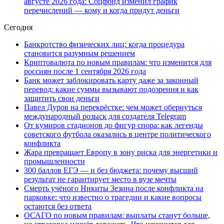
августе 2026 года: Соцфонд изменил график
перечислений — кому и когда придут деньги
Сегодня
Банкротство физических лиц: когда процедура
становится разумным решением
Криптовалюта по новым правилам: что изменится для
россиян после 1 сентября 2026 года
Банк может заблокировать карту даже за законный
перевод: какие суммы вызывают подозрения и как
защитить свои деньги
Павел Дуров на перекрёстке: чем может обернуться
международный розыск для создателя Telegram
От кумиров стадионов до фигур спора: как легенды
советского футбола оказались в центре политического
конфликта
Жара превращает Европу в зону риска для энергетики и
промышленности
300 баллов ЕГЭ — и без бюджета: почему высший
результат не гарантирует место в вузе мечты
Смерть учёного Никиты Зезина после конфликта на
парковке: что известно о трагедии и какие вопросы
остаются без ответа
ОСАГО по новым правилам: выплаты станут больше,