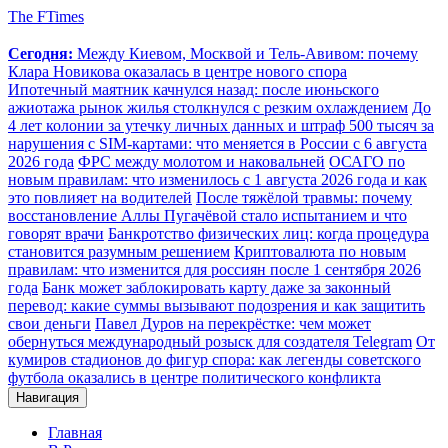
The FTimes
Сегодня:
Между Киевом, Москвой и Тель-Авивом: почему
Клара Новикова оказалась в центре нового спора
Ипотечный маятник качнулся назад: после июньского
ажиотажа рынок жилья столкнулся с резким охлаждением
До
4 лет колонии за утечку личных данных и штраф 500 тысяч за
нарушения с SIM-картами: что меняется в России с 6 августа
2026 года
ФРС между молотом и наковальней
ОСАГО по
новым правилам: что изменилось с 1 августа 2026 года и как
это повлияет на водителей
После тяжёлой травмы: почему
восстановление Аллы Пугачёвой стало испытанием и что
говорят врачи
Банкротство физических лиц: когда процедура
становится разумным решением
Криптовалюта по новым
правилам: что изменится для россиян после 1 сентября 2026
года
Банк может заблокировать карту даже за законный
перевод: какие суммы вызывают подозрения и как защитить
свои деньги
Павел Дуров на перекрёстке: чем может
обернуться международный розыск для создателя Telegram
От
кумиров стадионов до фигур спора: как легенды советского
футбола оказались в центре политического конфликта
Навигация
Главная