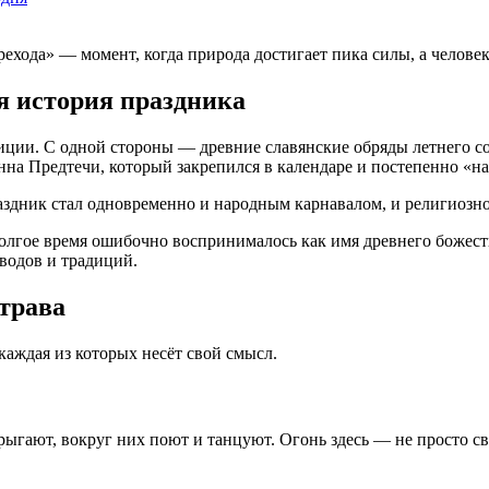
хода» — момент, когда природа достигает пика силы, а человек 
я история праздника
иции. С одной стороны — древние славянские обряды летнего со
на Предтечи, который закрепился в календаре и постепенно «н
дник стал одновременно и народным карнавалом, и религиозной
олгое время ошибочно воспринималось как имя древнего божеств
еводов и традиций.
 трава
каждая из которых несёт свой смысл.
гают, вокруг них поют и танцуют. Огонь здесь — не просто све