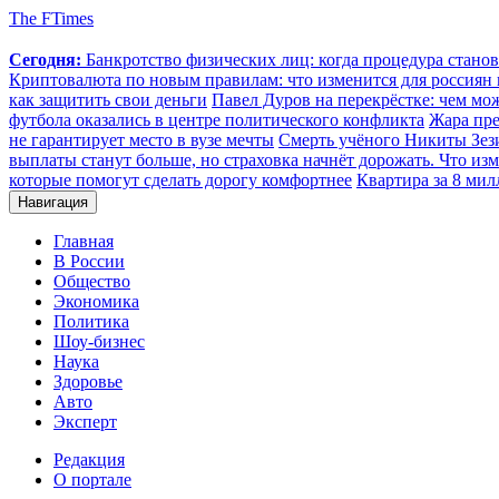
The FTimes
Сегодня:
Банкротство физических лиц: когда процедура стан
Криптовалюта по новым правилам: что изменится для россиян п
как защитить свои деньги
Павел Дуров на перекрёстке: чем мо
футбола оказались в центре политического конфликта
Жара пре
не гарантирует место в вузе мечты
Смерть учёного Никиты Зезин
выплаты станут больше, но страховка начнёт дорожать. Что изм
которые помогут сделать дорогу комфортнее
Квартира за 8 мил
Навигация
Главная
В России
Общество
Экономика
Политика
Шоу-бизнес
Наука
Здоровье
Авто
Эксперт
Редакция
О портале