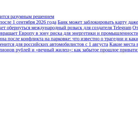
овится разумным решением
осле 1 сентября 2026 года
Банк может заблокировать карту даж
жет обернуться международный розыск для создателя Telegram
От
вращает Европу в зону риска для энергетики и промышленност
а после конфликта на парковке: что известно о трагедии и каки
енится для российских автомобилистов с 1 августа
Какие места 
лионов рублей и «вечный жилец»: как забытое прошлое привати