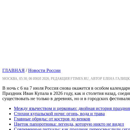
ГЛАВНАЯ
/
Новости России
МОСКВА, 05:30, 06 ИЮЛ 2026, РЕДАКЦИЯ FTIMES.RU, АВТОР ЕЛЕНА ГАЛИЦК
В ночь с 6 на 7 июля Россия снова окажется в особом календар
Праздник Иван Купала в 2026 году, как и столетия назад, сое
существовать не только в деревнях, но и в городских фестиваля
Между язычеством и церковью: двойная история праздни
Стихии купальской ночи: огонь, вода и трава
Главные обряды: от костров до венков
Цветок папоротника: легенда, которую никто не видел
Современные ритуалы: как праздник переосмыслили сег