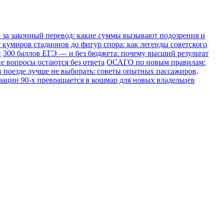
е за законный перевод: какие суммы вызывают подозрения и
 кумиров стадионов до фигур спора: как легенды советского
и
300 баллов ЕГЭ — и без бюджета: почему высший результат
е вопросы остаются без ответа
ОСАГО по новым правилам:
в поезде лучше не выбирать: советы опытных пассажиров,
зации 90-х превращается в кошмар для новых владельцев