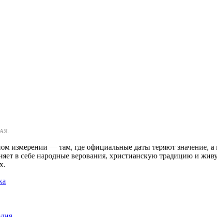
АЯ.
ном измерении — там, где официальные даты теряют значение, а 
диняет в себе народные верования, христианскую традицию и жив
х.
ка
одня