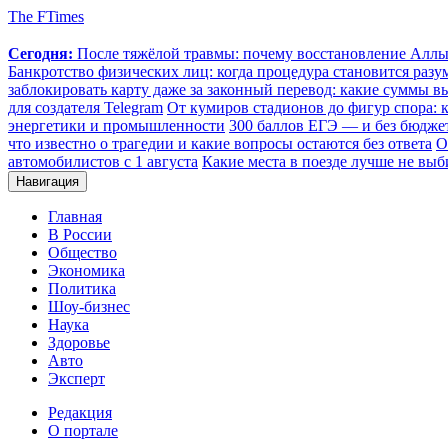
The FTimes
Сегодня:
После тяжёлой травмы: почему восстановление Аллы 
Банкротство физических лиц: когда процедура становится ра
заблокировать карту даже за законный перевод: какие суммы в
для создателя Telegram
От кумиров стадионов до фигур спора: к
энергетики и промышленности
300 баллов ЕГЭ — и без бюджет
что известно о трагедии и какие вопросы остаются без ответа
О
автомобилистов с 1 августа
Какие места в поезде лучше не выб
Навигация
Главная
В России
Общество
Экономика
Политика
Шоу-бизнес
Наука
Здоровье
Авто
Эксперт
Редакция
О портале