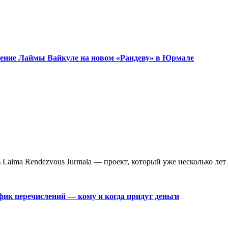
ужение Лаймы Вайкуле на новом «Рандеву» в Юрмале
aima Rendezvous Jurmala — проект, который уже несколько лет 
фик перечислений — кому и когда придут деньги