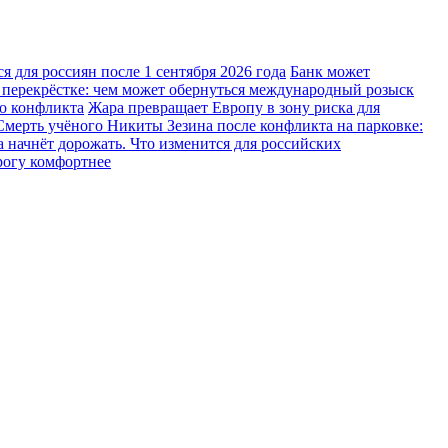
 для россиян после 1 сентября 2026 года
Банк может
 перекрёстке: чем может обернуться международный розыск
го конфликта
Жара превращает Европу в зону риска для
Смерть учёного Никиты Зезина после конфликта на парковке:
 начнёт дорожать. Что изменится для российских
рогу комфортнее