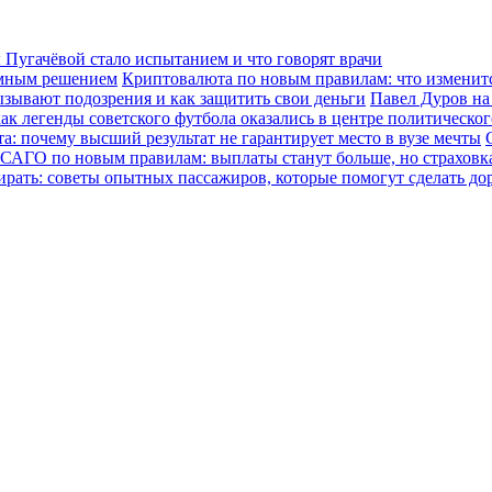
Пугачёвой стало испытанием и что говорят врачи
зумным решением
Криптовалюта по новым правилам: что изменится
ызывают подозрения и как защитить свои деньги
Павел Дуров на
ак легенды советского футбола оказались в центре политическо
а: почему высший результат не гарантирует место в вузе мечты
САГО по новым правилам: выплаты станут больше, но страховка
ирать: советы опытных пассажиров, которые помогут сделать до